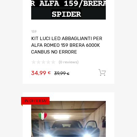
159
KIT LUCI LED ABBAGLIANTI PER
ALFA ROMEO 159 BRERA 6000K
CANBUS NO ERRORE
(0 reviews)
34,99
Aggiungi 
€
39,99
€
IN OFFERTA!