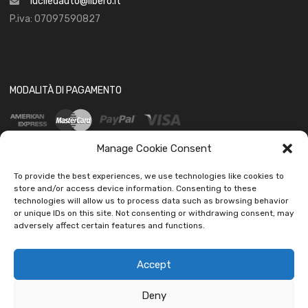
luciledauto@libero.it
P.iva: 07097590827
MODALITÀ DI PAGAMENTO
Manage Cookie Consent
To provide the best experiences, we use technologies like cookies to
store and/or access device information. Consenting to these
technologies will allow us to process data such as browsing behavior
SOCIAL
or unique IDs on this site. Not consenting or withdrawing consent, may
adversely affect certain features and functions.
Accept
Deny
Copyright ©
2026
Ledautoshop Auto Parts | Icons made by
Freepik
from