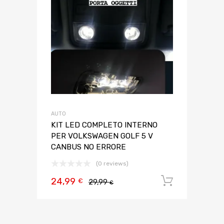
AUTO
KIT LED COMPLETO INTERNO
PER VOLKSWAGEN GOLF 5 V
CANBUS NO ERRORE
(0 reviews)
24,99
Aggiungi 
€
29,99
€