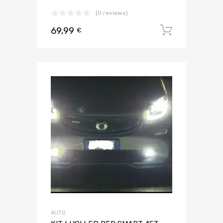
(0 reviews)
69,99
Aggiungi 
€
AUTO