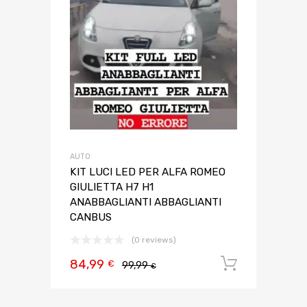
AUTO
KIT LUCI LED PER ALFA ROMEO
GIULIETTA H7 H1
ANABBAGLIANTI ABBAGLIANTI
CANBUS
(0 reviews)
84,99
Aggiungi 
€
99,99
€