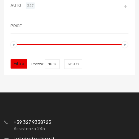
AUTO
327
PRICE
Filtro
Prezzo:
10 €
—
350 €
+39 327 9338725
Assistenza 24h