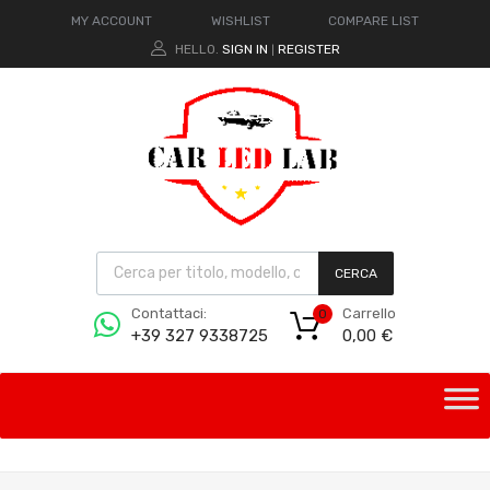
MY ACCOUNT
WISHLIST
COMPARE LIST
HELLO.
SIGN IN
REGISTER
|
CERCA
Carrello
Contattaci:
0
0,00
€
+39 327 9338725