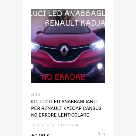
AUTO
KIT LUCI LED ANABBAGLIANTI
PER RENAULT KADJAR CANBUS
NO ERRORE LENTICOLARE
(0 reviews)
69,99
Aggiungi 
€