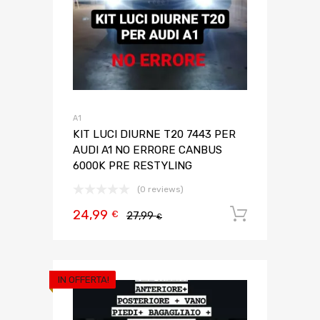
A1
KIT LUCI DIURNE T20 7443 PER
AUDI A1 NO ERRORE CANBUS
6000K PRE RESTYLING
(0 reviews)
24,99
Aggiungi 
€
27,99
€
IN OFFERTA!