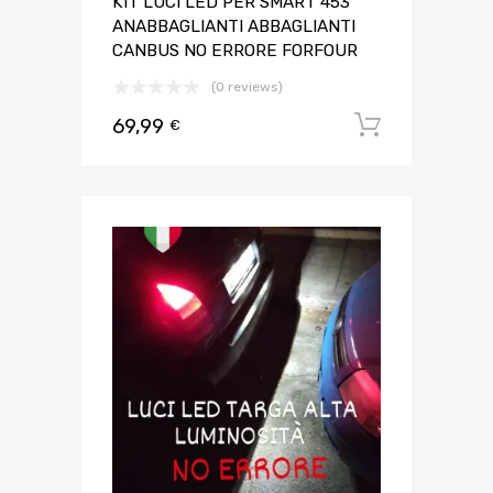
KIT LUCI LED PER SMART 453
ANABBAGLIANTI ABBAGLIANTI
CANBUS NO ERRORE FORFOUR
(0 reviews)
69,99
Aggiungi 
€