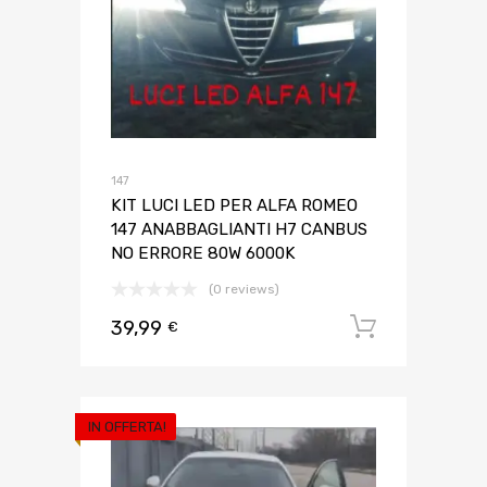
147
KIT LUCI LED PER ALFA ROMEO
147 ANABBAGLIANTI H7 CANBUS
NO ERRORE 80W 6000K
(0 reviews)
39,99
Aggiungi 
€
IN OFFERTA!