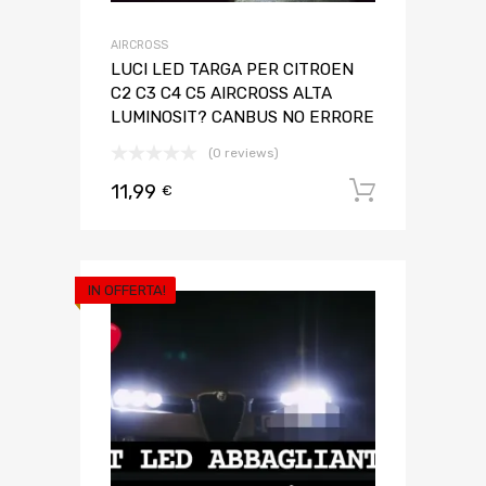
AIRCROSS
LUCI LED TARGA PER CITROEN
C2 C3 C4 C5 AIRCROSS ALTA
LUMINOSIT? CANBUS NO ERRORE
(0 reviews)
11,99
Aggiungi 
€
IN OFFERTA!