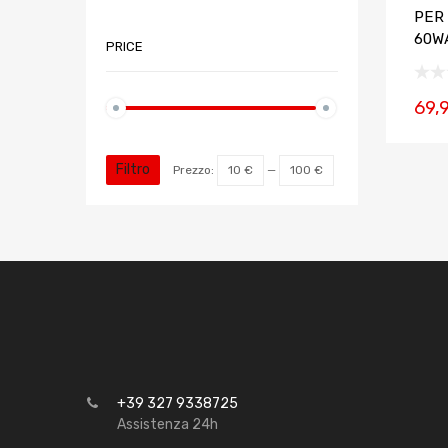
PER
60W
PRICE
69,
Filtro
Prezzo:
10 €
—
100 €
+39 327 9338725
Assistenza 24h