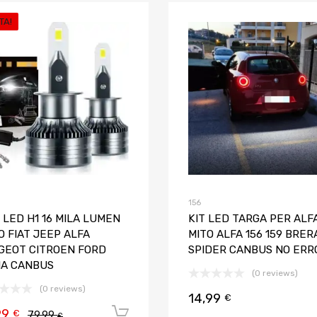
TA!
Aggiungi ai preferiti
Aggiungi al confronto
156
 LED H1 16 MILA LUMEN
KIT LED TARGA PER ALF
 FIAT JEEP ALFA
MITO ALFA 156 159 BRER
GEOT CITROEN FORD
SPIDER CANBUS NO ERR
IA CANBUS
(0 reviews)
(0 reviews)
14,99
€
99
Aggiungi al carrello
€
79,99
€