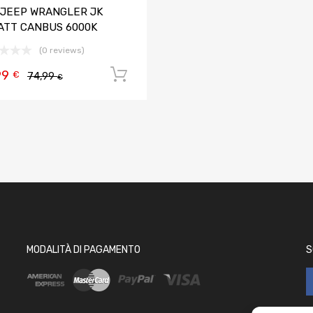
 JEEP WRANGLER JK
ATT CANBUS 6000K
(0 reviews)
99
Aggiungi al carrello
€
74,99
€
MODALITÀ DI PAGAMENTO
S