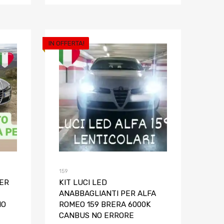
IN OFFERTA!
Aggiungi ai preferiti
Aggiungi ai pref
Aggiungi al confronto
Aggiungi al confron
159
PER
KIT LUCI LED
ANABBAGLIANTI PER ALFA
NO
ROMEO 159 BRERA 6000K
CANBUS NO ERRORE