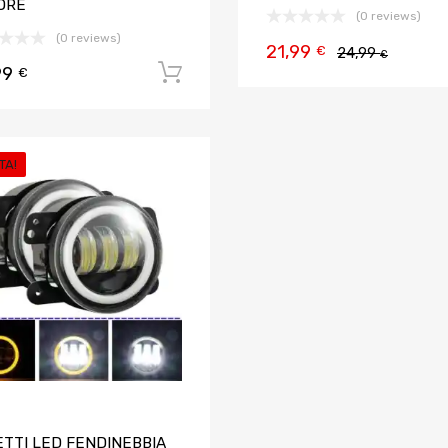
ORE
(0 reviews)
(0 reviews)
21,99
€
24,99
€
99
Aggiungi al carrello
€
TA!
Aggiungi ai preferiti
Aggiungi al confronto
ETTI LED FENDINEBBIA