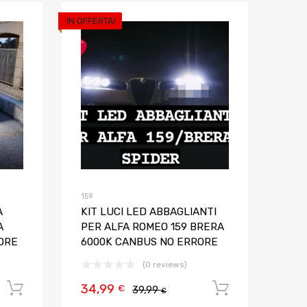
IN OFFERTA!
Aggiungi ai preferiti
Aggiungi ai pref
Aggiungi al confronto
Aggiungi al confron
159
A
KIT LUCI LED ABBAGLIANTI
A
PER ALFA ROMEO 159 BRERA
ORE
6000K CANBUS NO ERRORE
(0 reviews)
34,99
Aggiungi al carrello
Aggiungi al
€
39,99
€