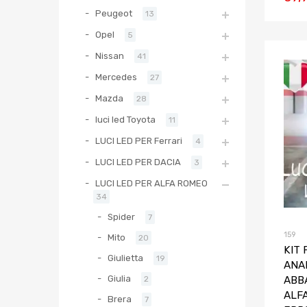
Peugeot
13
Opel
5
Nissan
41
Mercedes
27
Mazda
28
luci led Toyota
11
LUCI LED PER Ferrari
4
LUCI LED PER DACIA
3
LUCI LED PER ALFA ROMEO
34
Spider
7
159
Mito
20
KIT 
Giulietta
19
ANA
Giulia
ABB
2
ALF
Brera
7