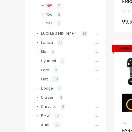
ERR
159
7
156
2
99,
147
2
LUCI LED MINI H7 H4
14
Lancia
21
IN OFFER
Kia
6
Hyundai
7
Ford
8
Fiat
88
Dodge
4
Citroen
6
Chrysler
3
BMW
19
159
Audi
19
FAR