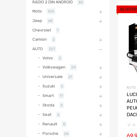
RADIO 2 DIN ANDROID
82
IN OFFER
Moto
105
Jeep
68
Chevrolet
1
Camion
2
AUTO
327
Volvo
3
Volkswagen
29
Universale
21
Suzuki
5
AUTO
LUCI
Smart
17
AUTO
Skoda
3
PEU
DAC
Seat
6
Renault
8
Porsche
26
69,