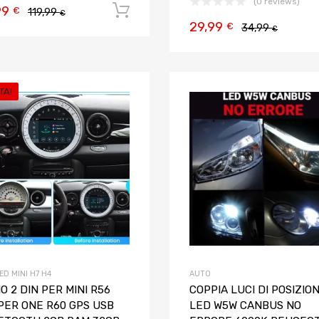
(0 reviews)
99
Aggiungi al carrello
€
119,99
€
29,99
€
34,99
€
TA!
Aggiungi ai preferiti
Aggiungi al confronto
ED MINI H7 H4
AUTO
O 2 DIN PER MINI R56
COPPIA LUCI DI POSIZIO
PER ONE R60 GPS USB
LED W5W CANBUS NO