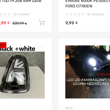
ETOOTH 2GB RAM 32GB
ERRORE 6000K PEUGEO
FORD CITROEN
(0 reviews)
(0 reviews)
,99
9,99
Aggiungi al carrello
€
€
539,99
€
TA!
Aggiungi ai preferiti
Aggiungi al confronto
AUTO