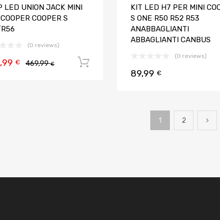
 LED UNION JACK MINI
KIT LED H7 PER MINI CO
 COOPER COOPER S
S ONE R50 R52 R53
/R56
ANABBAGLIANTI
ABBAGLIANTI CANBUS
(0 reviews)
(0 reviews)
,99
Aggiungi al carrello
€
469,99
€
89,99
€
1
2