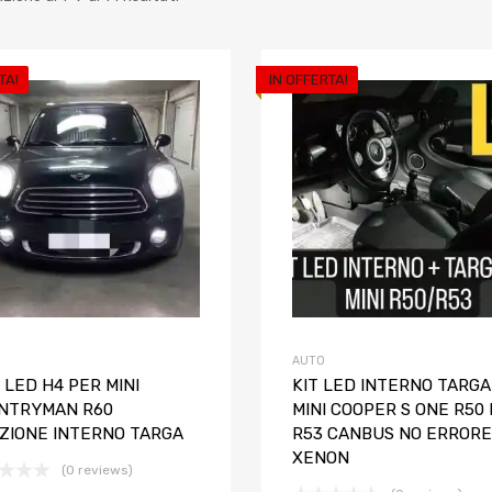
TA!
IN OFFERTA!
Aggiungi ai preferiti
Aggiungi al confronto
AUTO
 LED H4 PER MINI
KIT LED INTERNO TARGA
NTRYMAN R60
MINI COOPER S ONE R50
IZIONE INTERNO TARGA
R53 CANBUS NO ERRORE
XENON
(0 reviews)