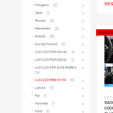
99,
Peugeot
13
Opel
5
Nissan
41
Mercedes
27
IN OFFER
Mazda
28
luci led Toyota
11
LUCI LED PER Ferrari
4
LUCI LED PER DACIA
3
LUCI LED PER ALFA ROMEO
34
LUCI LED MINI H7 H4
14
Lancia
21
Kia
6
LUCI L
RADI
Hyundai
7
COO
Ford
8