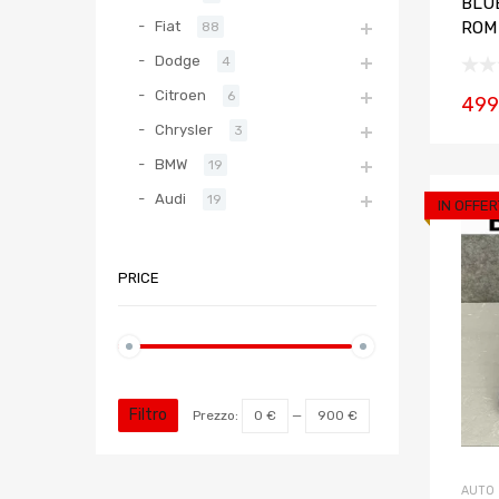
BLU
ROM
Fiat
88
Dodge
4
Citroen
6
499
Chrysler
3
BMW
19
Audi
19
IN OFFER
PRICE
Filtro
Prezzo:
0 €
—
900 €
AUTO