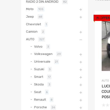
RADIO 2 DIN ANDROID
82
Moto
105
Jeep
68
IN OFFER
Chevrolet
1
Camion
2
AUTO
327
Volvo
3
Volkswagen
29
Universale
21
Suzuki
5
Smart
17
AUTO
Skoda
3
LUCI
COU
Seat
6
POS
Renault
8
Porsche
26