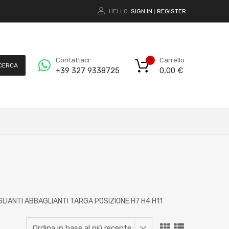
HELLO.
SIGN IN
REGISTER
|
Carrello
Contattaci:
0
CERCA
0,00
€
+39 327 9338725
GLIANTI ABBAGLIANTI TARGA POSIZIONE H7 H4 H11