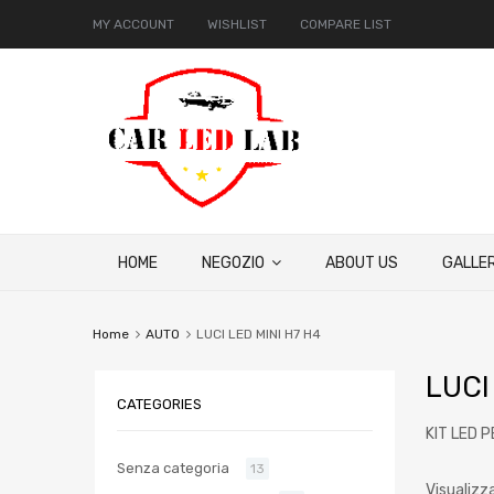
MY ACCOUNT
WISHLIST
COMPARE LIST
HOME
NEGOZIO
ABOUT US
GALLER
Home
AUTO
LUCI LED MINI H7 H4
LUCI
CATEGORIES
KIT LED 
Senza categoria
13
Visualizza