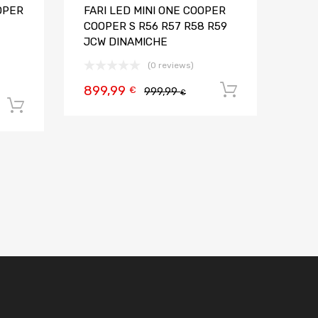
OPER
FARI LED MINI ONE COOPER
COOPER S R56 R57 R58 R59
JCW DINAMICHE
(0 reviews)
899,99
Aggiungi al
€
999,99
€
Aggiungi al carrello