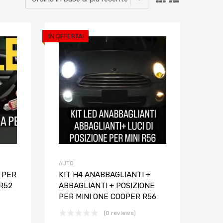
IN OFFERTA!
Aggiungi ai preferiti
Aggiungi ai pref
Aggiungi al confronto
Aggiungi al confron
AUTO
 PER
KIT H4 ANABBAGLIANTI +
 R52
ABBAGLIANTI + POSIZIONE
PER MINI ONE COOPER R56
(0 reviews)