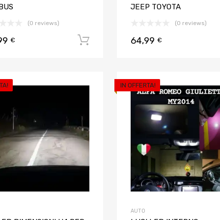
BUS
JEEP TOYOTA
(0 reviews)
(0 reviews)
99
64,99
Aggiungi al carrello
€
€
TA!
IN OFFERTA!
Aggiungi ai preferiti
Aggiungi al confronto
AUTO