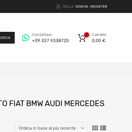
HELLO.
SIGN IN
REGISTER
|
Carrello
Contattaci:
0
CERCA
0,00
€
+39 327 9338725
OTO FIAT BMW AUDI MERCEDES