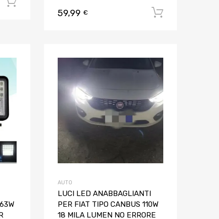
Aggiungi al carrello
59,99
Aggiungi al
€
Aggiungi ai preferiti
Aggiungi ai pref
Aggiungi al confronto
Aggiungi al confron
AUTO
LUCI LED ANABBAGLIANTI
 63W
PER FIAT TIPO CANBUS 110W
R
18 MILA LUMEN NO ERRORE