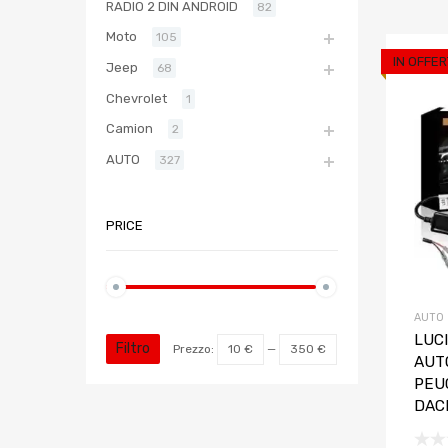
RADIO 2 DIN ANDROID
82
Moto
105
IN OFFER
Jeep
68
Chevrolet
1
Camion
2
AUTO
327
PRICE
AUTO
LUCI
Filtro
Prezzo:
10 €
—
350 €
AUTO
PEU
DAC