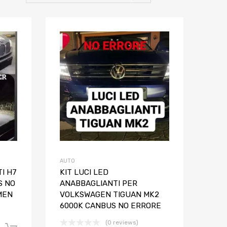
Aggiungi ai preferiti
Aggiungi ai pref
Aggiungi al confronto
Aggiungi al confron
AUTO
I H7
KIT LUCI LED
S NO
ANABBAGLIANTI PER
MEN
VOLKSWAGEN TIGUAN MK2
6000K CANBUS NO ERRORE
(0 reviews)