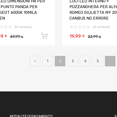
LED DIMENSIONI H4 PER
LUCI LED INTERNO +
T PUNTO PANDA PER
POZZANGHERA PER ALF
GEOT 6000K 10MILA
ROMEO GIULIETTA MY 20
EN
CANBUS NO ERRORE
(0 reviews)
(0 reviews)
99
19,99
Aggiungi al carrello
€
€
69,99
22,99
€
€
1
2
3
4
5
…
MODALITÀ DI PAGAMENTO
S