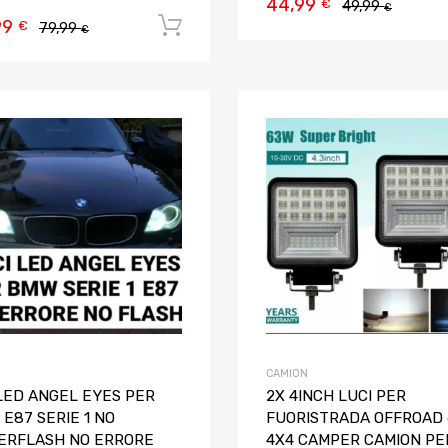
44,99
€
49,99
€
99
Aggiungi al carrello
€
79,99
€
Aggiungi ai preferiti
Aggiungi al confronto
CAMION
 LED ANGEL EYES PER
2X 4INCH LUCI PER
E87 SERIE 1 NO
FUORISTRADA OFFROAD
ERFLASH NO ERRORE
4X4 CAMPER CAMION PE