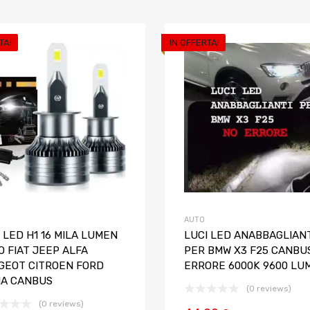
TA!
IN OFFERTA!
Aggiungi ai preferiti
Aggiungi al confronto
AUTO
 LED H1 16 MILA LUMEN
LUCI LED ANABBAGLIANT
 FIAT JEEP ALFA
PER BMW X3 F25 CANBU
GEOT CITROEN FORD
ERRORE 6000K 9600 LU
IA CANBUS
(0 reviews)
(0 reviews)