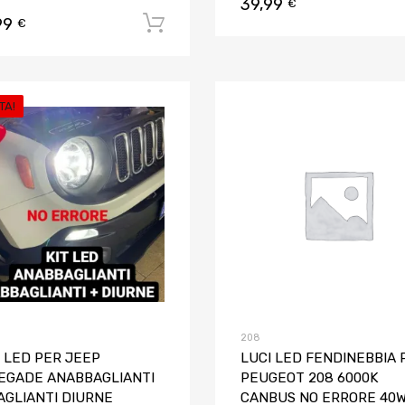
39,99
€
99
Aggiungi al carrello
€
TA!
Aggiungi ai preferiti
Aggiungi al confronto
208
I LED PER JEEP
LUCI LED FENDINEBBIA 
EGADE ANABBAGLIANTI
PEUGEOT 208 6000K
AGLIANTI DIURNE
CANBUS NO ERRORE 40