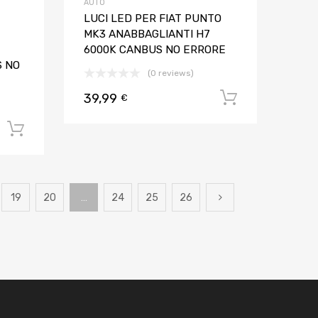
AUTO
LUCI LED PER FIAT PUNTO
MK3 ANABBAGLIANTI H7
6000K CANBUS NO ERRORE
S NO
(0 reviews)
39,99
Aggiungi al
€
Aggiungi al carrello
19
20
…
24
25
26