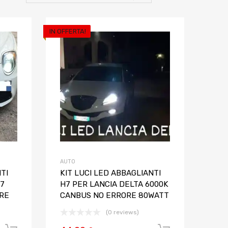
IN OFFERTA!
Aggiungi ai preferiti
Aggiungi ai pref
Aggiungi al confronto
Aggiungi al confron
AUTO
TI
KIT LUCI LED ABBAGLIANTI
H7
H7 PER LANCIA DELTA 6000K
RE
CANBUS NO ERRORE 80WATT
(0 reviews)