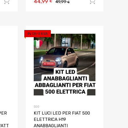
44,99
Aggiungi al carrello
Aggiungi al
€
49,99
€
IN OFFERTA!
Aggiungi ai preferiti
Aggiungi ai pref
Aggiungi al confronto
Aggiungi al confron
500
PER
KIT LUCI LED PER FIAT 500
ELETTRICA H19
WATT
ANABBAGLIANTI