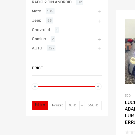
RADIO 2 DIN ANDROID
82
Moto
105
Jeep
68
Chevrolet
1
Camion
2
AUTO
327
PRICE
500
LUCI
Filtro
Prezzo:
10 €
—
350 €
ABAR
LUM
ERR