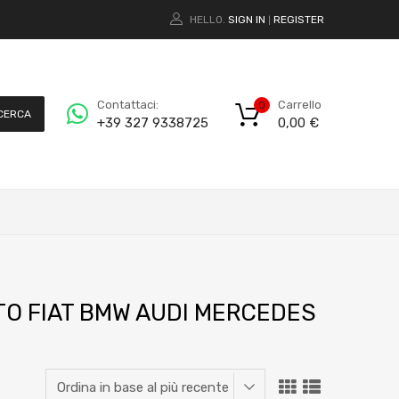
HELLO.
SIGN IN
REGISTER
|
Carrello
Contattaci:
0
CERCA
0,00
€
+39 327 9338725
OTO FIAT BMW AUDI MERCEDES