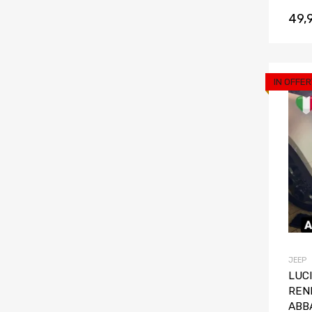
49,
IN OFFER
JEEP
LUC
REN
ABB