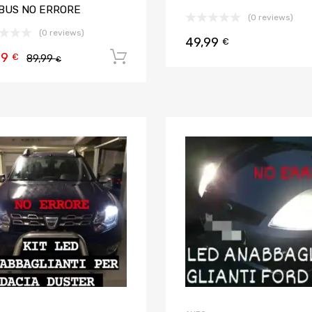
BUS NO ERRORE
(0 reviews)
(0 reviews)
49,99
€
99
Aggiungi al carrello
€
89,99
€
Aggiungi ai preferiti
Aggiungi al confronto