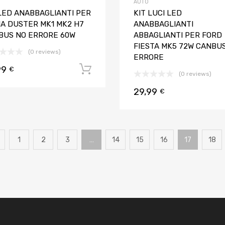
AUTO
 LED ANABBAGLIANTI PER
KIT LUCI LED
IA DUSTER MK1 MK2 H7
ANABBAGLIANTI
BUS NO ERRORE 60W
ABBAGLIANTI PER FORD
FIESTA MK5 72W CANBU
(0 reviews)
ERRORE
99
Aggiungi al carrello
€
(0 reviews)
29,99
€
1
2
3
…
14
15
16
17
18