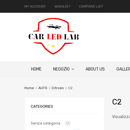
MY ACCOUNT
WISHLIST
COMPARE LIST
HOME
NEGOZIO
ABOUT US
GALLER
Home
AUTO
Citroen
C2
C2
CATEGORIES
Visualizza
Senza categoria
13