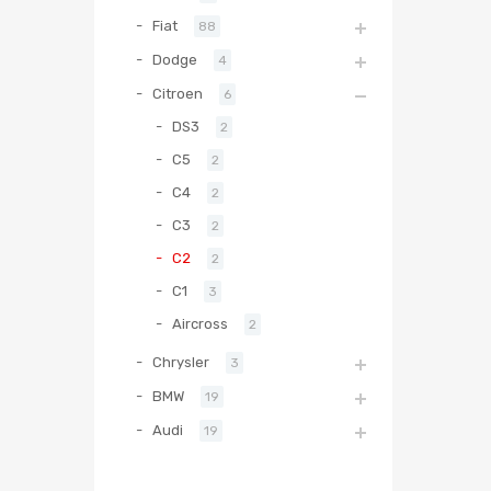
Fiat
88
Dodge
4
Citroen
6
DS3
2
C5
2
C4
2
C3
2
C2
2
C1
3
Aircross
2
Chrysler
3
BMW
19
Audi
19