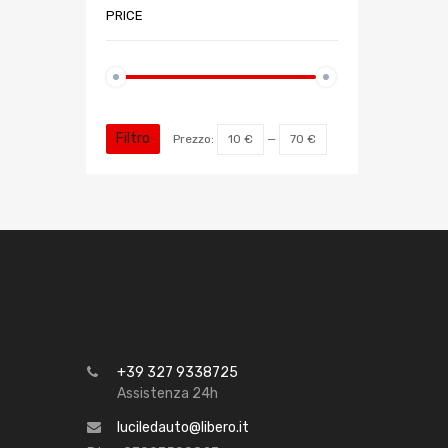
PRICE
Filtro
Prezzo:
10 €
—
70 €
+39 327 9338725
Assistenza 24h
luciledauto@libero.it