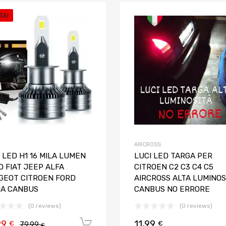
TA!
Aggiungi ai preferiti
Aggiungi al confronto
AIRCROSS
 LED H1 16 MILA LUMEN
LUCI LED TARGA PER
 FIAT JEEP ALFA
CITROEN C2 C3 C4 C5
GEOT CITROEN FORD
AIRCROSS ALTA LUMINOS
IA CANBUS
CANBUS NO ERRORE
(0 reviews)
(0 reviews)
99
11,99
Aggiungi al carrello
€
€
79,99
€