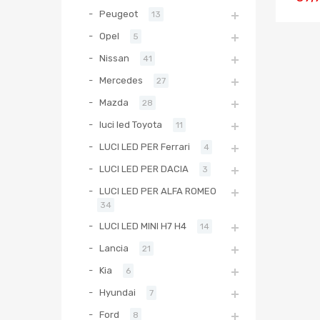
Peugeot
13
Opel
5
Nissan
41
Mercedes
27
Mazda
28
luci led Toyota
11
LUCI LED PER Ferrari
4
LUCI LED PER DACIA
3
LUCI LED PER ALFA ROMEO
34
LUCI LED MINI H7 H4
14
Lancia
21
Kia
6
Hyundai
7
Ford
8