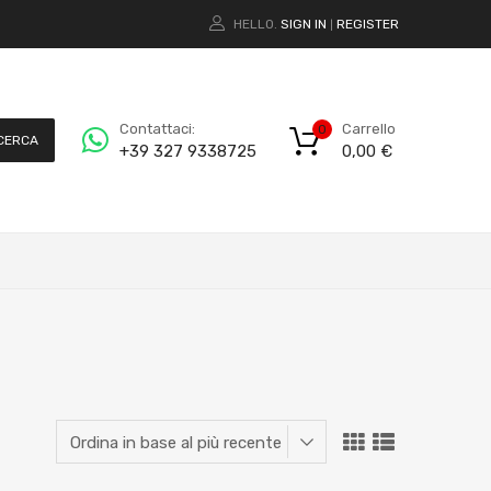
HELLO.
SIGN IN
REGISTER
|
Carrello
Contattaci:
0
CERCA
0,00
€
+39 327 9338725