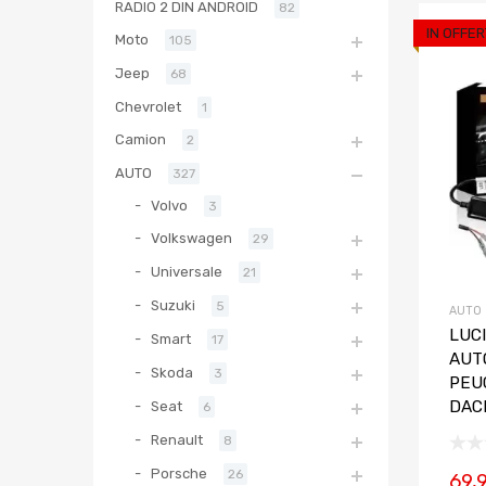
RADIO 2 DIN ANDROID
82
IN OFFER
Moto
105
Jeep
68
Chevrolet
1
Camion
2
AUTO
327
Volvo
3
Volkswagen
29
Universale
21
Suzuki
5
AUTO
LUCI
Smart
17
AUTO
Skoda
3
PEU
DAC
Seat
6
Renault
8
Porsche
26
69,