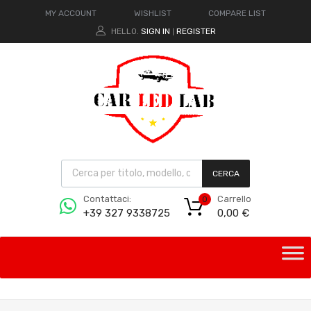
MY ACCOUNT
WISHLIST
COMPARE LIST
HELLO.
SIGN IN
REGISTER
|
CERCA
Carrello
Contattaci:
0
0,00
€
+39 327 9338725