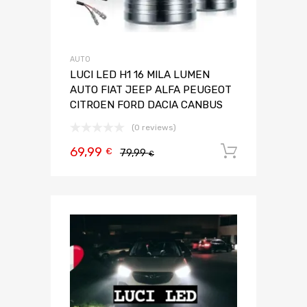
AUTO
LUCI LED H1 16 MILA LUMEN
AUTO FIAT JEEP ALFA PEUGEOT
CITROEN FORD DACIA CANBUS
(0 reviews)
69,99
Aggiungi 
€
79,99
€