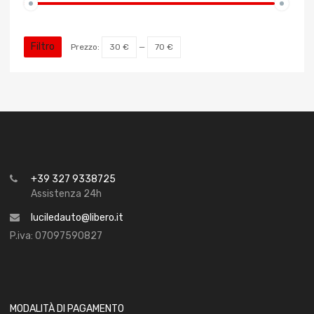
Filtro
Prezzo:
30 €
—
70 €
+39 327 9338725
Assistenza 24h
luciledauto@libero.it
P.iva: 07097590827
MODALITÀ DI PAGAMENTO