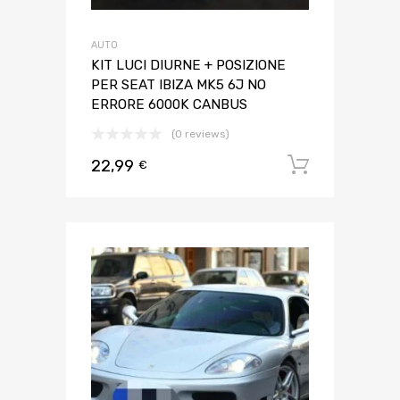
AUTO
KIT LUCI DIURNE + POSIZIONE
PER SEAT IBIZA MK5 6J NO
ERRORE 6000K CANBUS
(0 reviews)
22,99
Aggiungi 
€