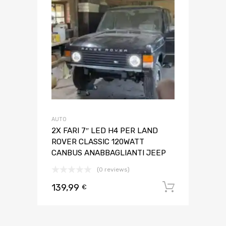
AUTO
2X FARI 7″ LED H4 PER LAND
ROVER CLASSIC 120WATT
CANBUS ANABBAGLIANTI JEEP
(0 reviews)
139,99
Aggiungi 
€