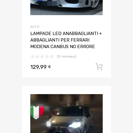
AUTO
LAMPADE LED ANABBAGLIANTI +
ABBAGLIANTI PER FERRARI
MODENA CANBUS NO ERRORE
(0 reviews)
129,99
Aggiungi 
€