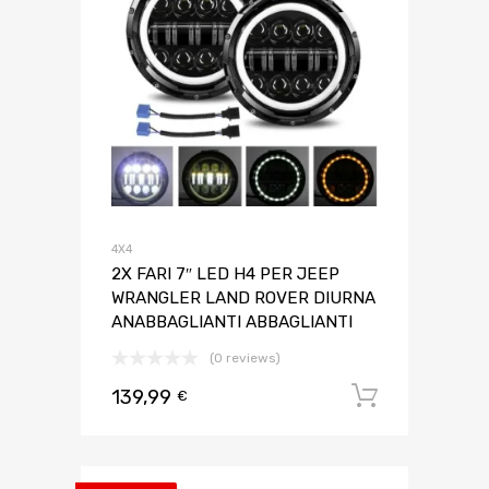
4X4
2X FARI 7″ LED H4 PER JEEP
WRANGLER LAND ROVER DIURNA
ANABBAGLIANTI ABBAGLIANTI
(0 reviews)
139,99
Aggiungi 
€