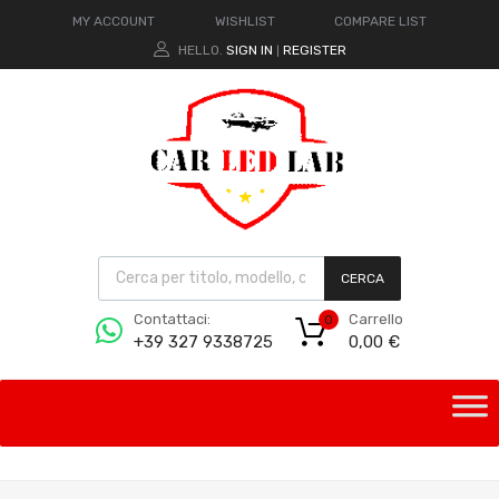
MY ACCOUNT
WISHLIST
COMPARE LIST
HELLO.
SIGN IN
REGISTER
|
CERCA
Carrello
Contattaci:
0
0,00
€
+39 327 9338725