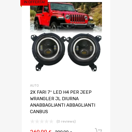
IN OFFERTA!
AUTO
2X FARI 7″ LED H4 PER JEEP
WRANGLER JL DIURNA
ANABBAGLIANTI ABBAGLIANTI
CANBUS
(0 reviews)
269,99
Aggiungi 
€