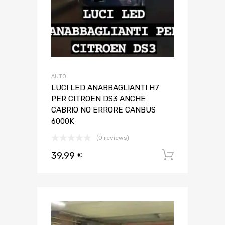
AUTO
LUCI LED ANABBAGLIANTI H7
PER CITROEN DS3 ANCHE
CABRIO NO ERRORE CANBUS
6000K
(0 reviews)
39,99
Aggiungi 
€