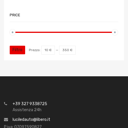
PRICE
Filtro
Prezzo:
10 €
—
350 €
+39 327 9338725
Assistenza 24h
luciledauto@libero.it
P.iva: 07097590827