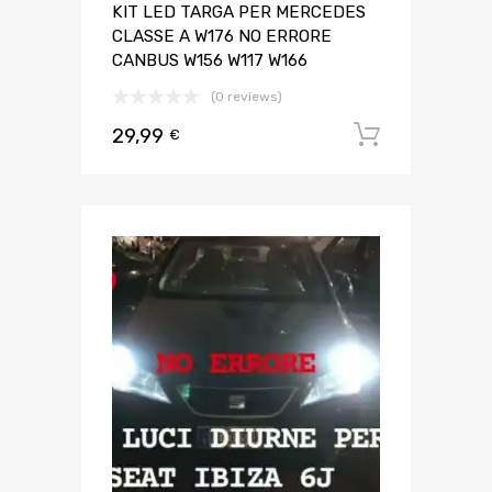
KIT LED TARGA PER MERCEDES
CLASSE A W176 NO ERRORE
CANBUS W156 W117 W166
(0 reviews)
29,99
Aggiungi 
€