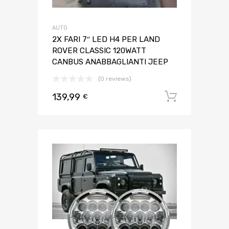
AUTO
2X FARI 7″ LED H4 PER LAND
ROVER CLASSIC 120WATT
CANBUS ANABBAGLIANTI JEEP
(0 reviews)
139,99
Aggiungi 
€