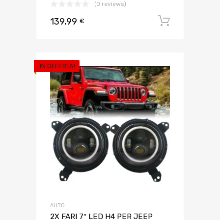
(0 reviews)
139,99
Aggiungi 
€
IN OFFERTA!
AUTO
2X FARI 7″ LED H4 PER JEEP