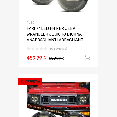
AUTO
FARI 7″ LED H4 PER JEEP
WRANGLER JL JK TJ DIURNA
ANABBAGLIANTI ABBAGLIANTI
(0 reviews)
459,99
Aggiungi 
€
659,99
€
IN OFFERTA!