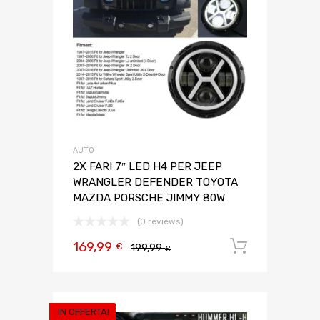
AUTO
2X FARI 7″ LED H4 PER JEEP
WRANGLER DEFENDER TOYOTA
MAZDA PORSCHE JIMMY 80W
(0 reviews)
169,99
Aggiungi 
€
199,99
€
IN OFFERTA!