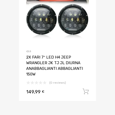
4X4
2X FARI 7″ LED H4 JEEP
WRANGLER JK TJ JL DIURNA
ANABBAGLIANTI ABBAGLIANTI
150W
(0 reviews)
149,99
Aggiungi 
€