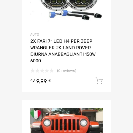
AUTO
2X FARI 7″ LED H4 PER JEEP
WRANGLER JK LAND ROVER
DIURNA ANABBAGLIANTI 150W
6000
(0 reviews)
149,99
Aggiungi 
€