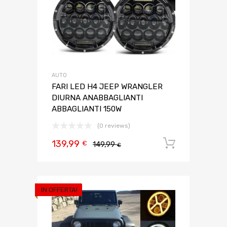
AUTO
FARI LED H4 JEEP WRANGLER
DIURNA ANABBAGLIANTI
ABBAGLIANTI 150W
(0 reviews)
139,99
Aggiungi 
€
149,99
€
IN OFFERTA!