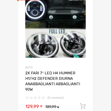
AUTO
2X FARI 7″ LED H4 HUMMER
H1/H2 DEFENDER DIURNA
ANABBAGLIANTI ABBAGLIANTI
90W
(0 reviews)
129,99
Aggiungi 
€
139,99
€