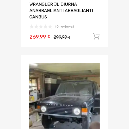
WRANGLER JL DIURNA
ANABBAGLIANTI ABBAGLIANTI
CANBUS
(0 reviews)
269,99
Aggiungi 
€
299,99
€