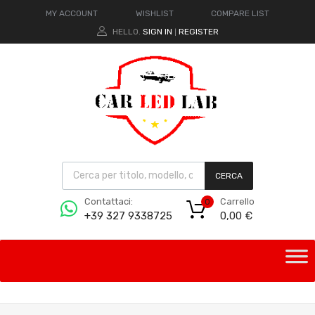
MY ACCOUNT
WISHLIST
COMPARE LIST
HELLO.
SIGN IN
REGISTER
|
CERCA
Carrello
Contattaci:
0
0,00
€
+39 327 9338725