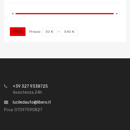
Filtro
Prezzo:
30 €
—
540 €
+39 327 9338725
Assistenza 24h
luciledauto@libero.it
P.iva: 07097590827