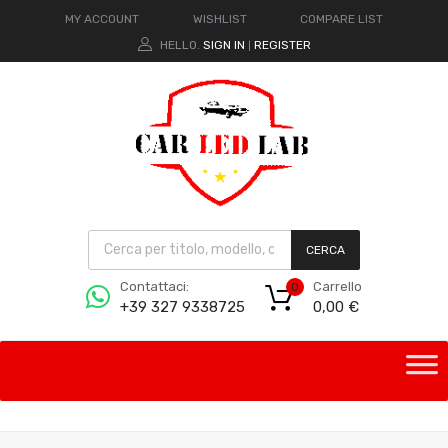
MY ACCOUNT
WISHLIST
COMPARE LIST
HELLO.
SIGN IN
REGISTER
|
CERCA
Carrello
Contattaci:
0
0,00
€
+39 327 9338725