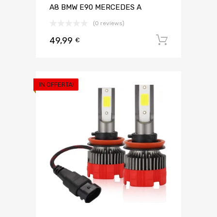
A8 BMW E90 MERCEDES A
(0 reviews)
49,99
Aggiungi 
€
IN OFFERTA!