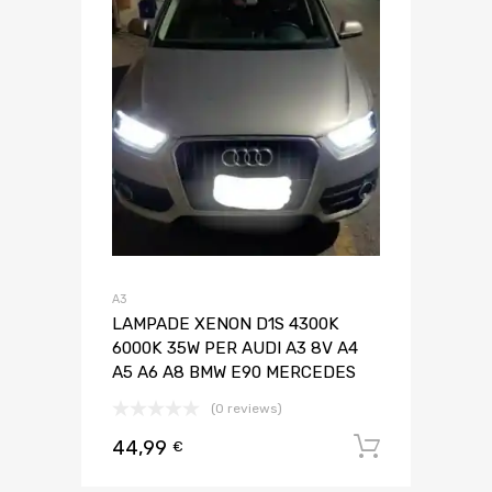
A3
LAMPADE XENON D1S 4300K
6000K 35W PER AUDI A3 8V A4
A5 A6 A8 BMW E90 MERCEDES
(0 reviews)
44,99
Aggiungi 
€