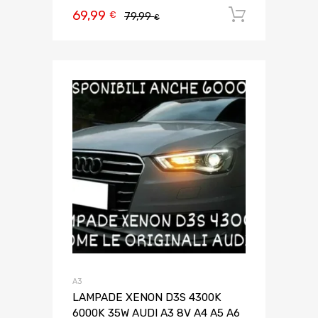
69,99
Aggiungi 
€
79,99
€
A3
LAMPADE XENON D3S 4300K
6000K 35W AUDI A3 8V A4 A5 A6