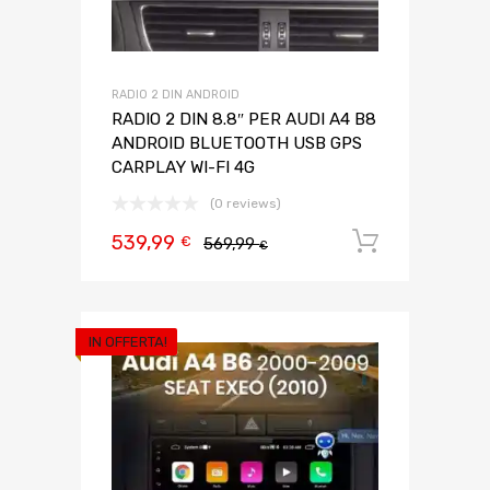
RADIO 2 DIN ANDROID
RADIO 2 DIN 8.8″ PER AUDI A4 B8
ANDROID BLUETOOTH USB GPS
CARPLAY WI-FI 4G
(0 reviews)
539,99
Aggiungi 
€
569,99
€
IN OFFERTA!