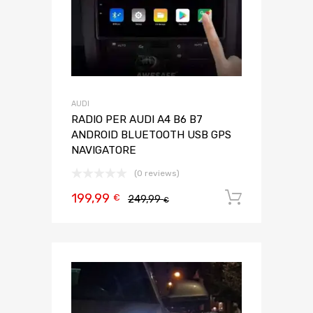
AUDI
RADIO PER AUDI A4 B6 B7
ANDROID BLUETOOTH USB GPS
NAVIGATORE
(0 reviews)
199,99
Aggiungi 
€
249,99
€