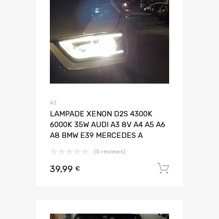
A3
LAMPADE XENON D2S 4300K
6000K 35W AUDI A3 8V A4 A5 A6
A8 BMW E39 MERCEDES A
(0 reviews)
39,99
Aggiungi 
€