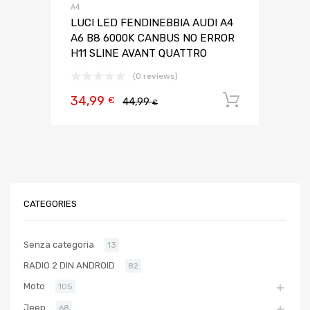
A4
LUCI LED FENDINEBBIA AUDI A4
A6 B8 6000K CANBUS NO ERROR
H11 SLINE AVANT QUATTRO
(0 reviews)
34,99
Aggiungi 
€
44,99
€
CATEGORIES
Senza categoria
13
RADIO 2 DIN ANDROID
82
Moto
105
Jeep
68