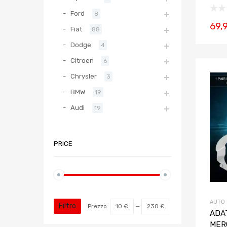
Ford
8
69,
Fiat
88
Dodge
4
Citroen
6
Chrysler
3
BMW
19
Audi
19
PRICE
AUTO
Filtro
Prezzo:
10 €
—
230 €
ADA
MER