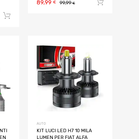
89,99
Aggiungi al
€
99,99
€
Aggiungi al carrello
Aggiungi ai preferiti
Aggiungi ai pref
Aggiungi al confronto
Aggiungi al confron
AUTO
NTI
KIT LUCI LED H7 10 MILA
MEN
LUMEN PER FIAT ALFA