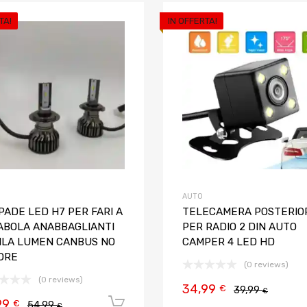
TA!
IN OFFERTA!
Aggiungi ai preferiti
Aggiungi al confronto
AUTO
PADE LED H7 PER FARI A
TELECAMERA POSTERIO
ABOLA ANABBAGLIANTI
PER RADIO 2 DIN AUTO
MILA LUMEN CANBUS NO
CAMPER 4 LED HD
ORE
(0 reviews)
(0 reviews)
34,99
€
39,99
€
99
Aggiungi al carrello
€
54,99
€