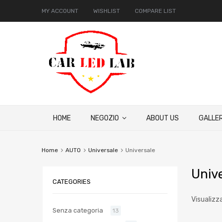
MY ACCOUNT
WISHLIST
COMPARE LIST
HOME
NEGOZIO
ABOUT US
GALLER
Home
AUTO
Universale
Universale
Univ
CATEGORIES
Visualizza
Senza categoria
13