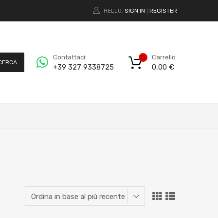
HELLO.
SIGN IN
REGISTER
|
Carrello
Contattaci:
0
CERCA
0,00
€
+39 327 9338725