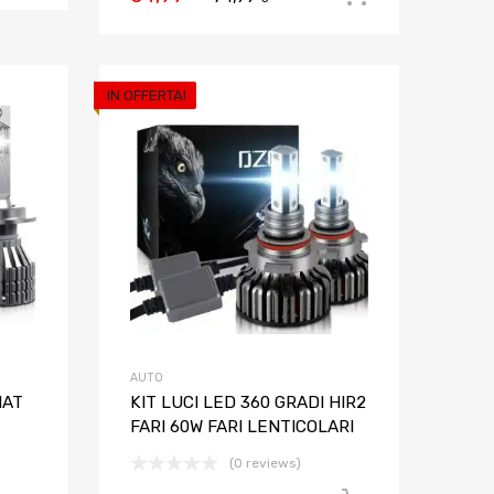
IN OFFERTA!
Aggiungi ai preferiti
Aggiungi ai pref
Aggiungi al confronto
Aggiungi al confron
AUTO
IAT
KIT LUCI LED 360 GRADI HIR2
FARI 60W FARI LENTICOLARI
(0 reviews)