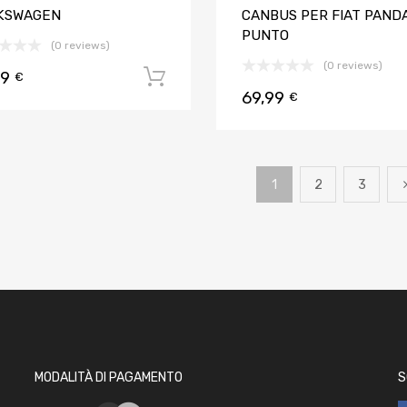
KSWAGEN
CANBUS PER FIAT PAND
PUNTO
(0 reviews)
(0 reviews)
99
Aggiungi al carrello
€
69,99
€
1
2
3
MODALITÀ DI PAGAMENTO
S