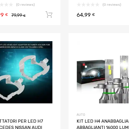
(0 reviews)
(0 reviews)
99
64,99
Aggiungi al carrello
€
€
79,99
€
Aggiungi ai preferiti
Aggiungi al confronto
AUTO
TTATORI PER LED H7
KIT LED H4 ANABBAGLIA
CEDES NISSAN AUDI
ABBAGLIANTI 16000 LU