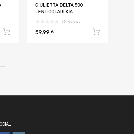
A
GIULIETTA DELTA 500
LENTICOLARI KIA
(0 reviews)
59,99
Aggiungi al carrello
Aggiungi al
€
OCIAL