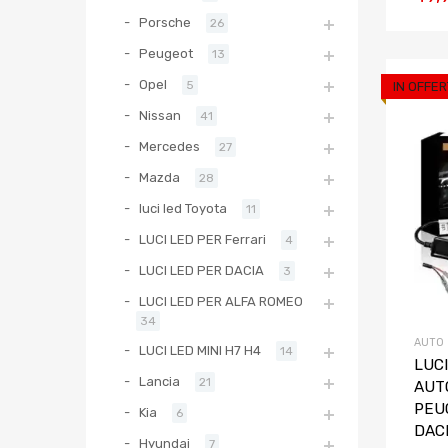
Porsche
26
Peugeot
13
Opel
5
IN OFFER
Nissan
41
Mercedes
27
Mazda
28
luci led Toyota
11
LUCI LED PER Ferrari
4
LUCI LED PER DACIA
3
LUCI LED PER ALFA ROMEO
34
AUTO
LUCI LED MINI H7 H4
14
LUCI
Lancia
21
AUTO
PEU
Kia
6
DAC
Hyundai
7