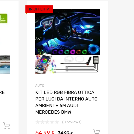
IN OFFERTA!
Aggiungi ai preferiti
Aggiungi ai pref
Aggiungi al confronto
Aggiungi al confron
AUTO
RE
KIT LED RGB FIBRA OTTICA
PER LUCI DA INTERNO AUTO
AMBIENTE 6M AUDI
MERCEDES BMW
(0 reviews)
Aggiungi al carrello
64,99
Aggiungi al
€
74,99
€