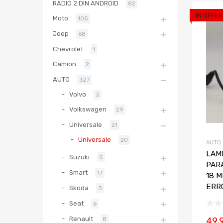
RADIO 2 DIN ANDROID
82
IN OFFER
Moto
105
Jeep
68
Chevrolet
1
Camion
2
AUTO
327
Volvo
3
Volkswagen
29
Universale
21
Universale
20
AUTO
LAM
Suzuki
5
PAR
Smart
17
18 
ERR
Skoda
3
Seat
6
Renault
49,
8