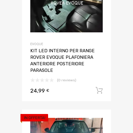
EVOQUE
KIT LED INTERNO PER RANGE
ROVER EVOQUE PLAFONIERA
ANTERIORE POSTERIORE
PARASOLE
(0 reviews)
24,99
Aggiungi 
€
IN OFFERTA!