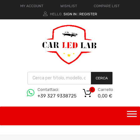
MY ACCOUNT
WISHLIST
COMPARE LIST
HELLO.
SIGN IN
REGISTER
|
CERCA
Carrello
Contattaci:
0
0,00
€
+39 327 9338725