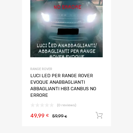
RANGE ROVER
LUCI LED PER RANGE ROVER
EVOQUE ANABBAGLIANTI
ABBAGLIANTI HB3 CANBUS NO
ERRORE
(0 reviews)
49,99
Aggiungi 
€
59,99
€