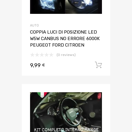
AUTO
COPPIA LUCI DI POSIZIONE LED
W5W CANBUS NO ERRORE 6000K
PEUGEOT FORD CITROEN
(0 reviews)
9,99
Aggiungi 
€