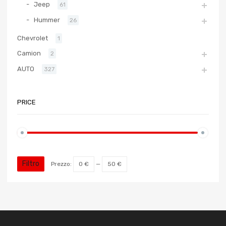
Jeep
61
Hummer
26
Chevrolet
1
Camion
2
AUTO
327
PRICE
Filtro
Prezzo:
0 €
—
50 €