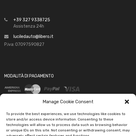
+39 327 9338725
Assistenza 24h
luciledauto@libero.it
P.iva: 07097590827
MODALITÀ DI PAGAMENTO
Manage Cookie Consent
To provide the best experiences, we use technologies like cookies to
store and/or access device information. Consenting to these
technologies will allow us to process data such as browsing behavior
SOCIAL
or unique IDs on this site. Not consenting or withdrawing consent, may
adversely affect certain features and functions.