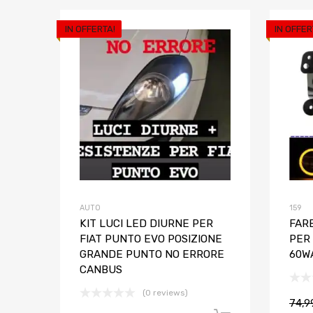
IN OFFERTA!
IN OFFER
Aggiungi ai prefe
Aggiungi al confront
AUTO
159
KIT LUCI LED DIURNE PER
FAR
FIAT PUNTO EVO POSIZIONE
PER
GRANDE PUNTO NO ERRORE
60W
CANBUS
(0 reviews)
74,