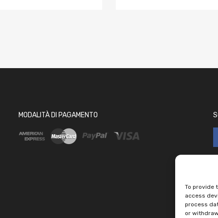
 carrello
MODALITÀ DI PAGAMENTO
S
To provide 
access devi
process dat
or withdraw