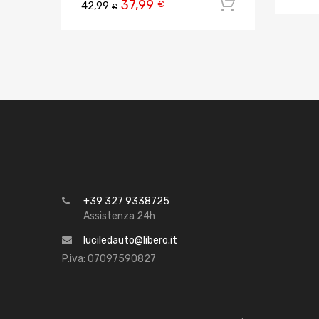
37,99
Aggiungi al
€
42,99
€
+39 327 9338725
Assistenza 24h
luciledauto@libero.it
P.iva: 07097590827