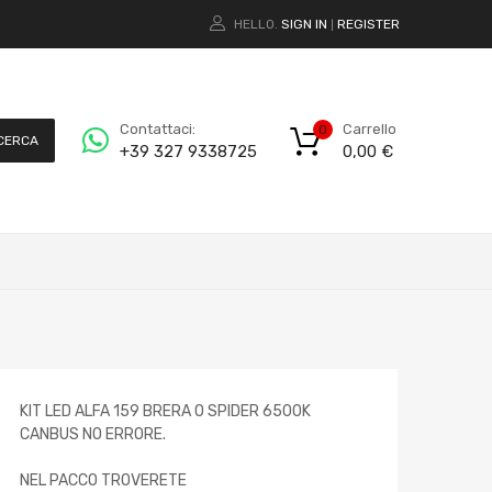
HELLO.
SIGN IN
REGISTER
|
Carrello
Contattaci:
0
CERCA
0,00
€
+39 327 9338725
KIT LED ALFA 159 BRERA O SPIDER 6500K
CANBUS NO ERRORE.
NEL PACCO TROVERETE