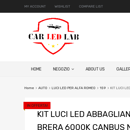
MY ACCOUNT
WISHLIST
COMPARE LIST
HOME
NEGOZIO
ABOUT US
GALLER
Home
AUTO
LUCI LED PER ALFA ROMEO
159
KIT LUCI L
IN OFFERTA!
KIT LUCI LED ABBAGLIA
BRERA 6000K CANBUS 