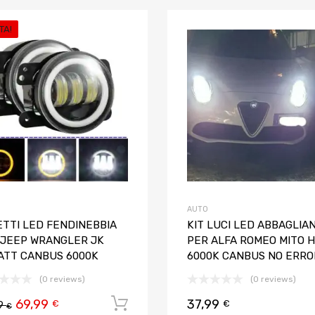
TA!
riti
Aggiungi ai preferiti
o
Aggiungi al confronto
AUTO
ETTI LED FENDINEBBIA
KIT LUCI LED ABBAGLIAN
 JEEP WRANGLER JK
PER ALFA ROMEO MITO 
ATT CANBUS 6000K
6000K CANBUS NO ERRO
(0 reviews)
(0 reviews)
69,99
37,99
Aggiungi al carrello
€
€
99
€