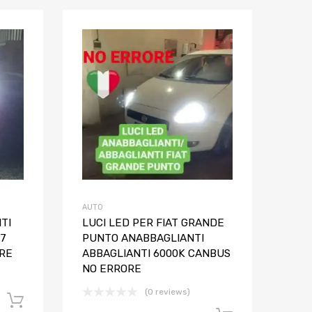
Aggiungi ai preferiti
Aggiungi ai pref
Aggiungi al confronto
Aggiungi al confron
AUTO
TI
LUCI LED PER FIAT GRANDE
H7
PUNTO ANABBAGLIANTI
RE
ABBAGLIANTI 6000K CANBUS
NO ERRORE
(0 reviews)
Aggiungi al carrello