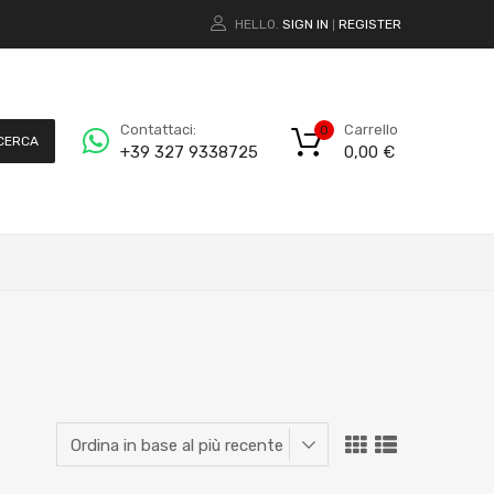
HELLO.
SIGN IN
REGISTER
|
Carrello
Contattaci:
0
CERCA
0,00
€
+39 327 9338725