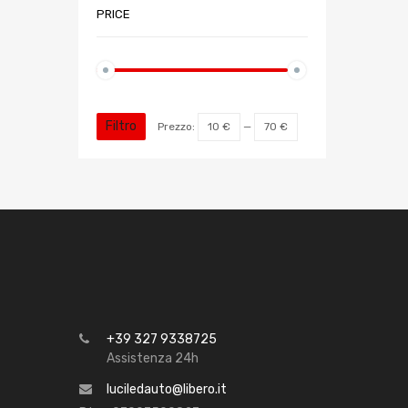
PRICE
Filtro
Prezzo:
10 €
—
70 €
+39 327 9338725
Assistenza 24h
luciledauto@libero.it