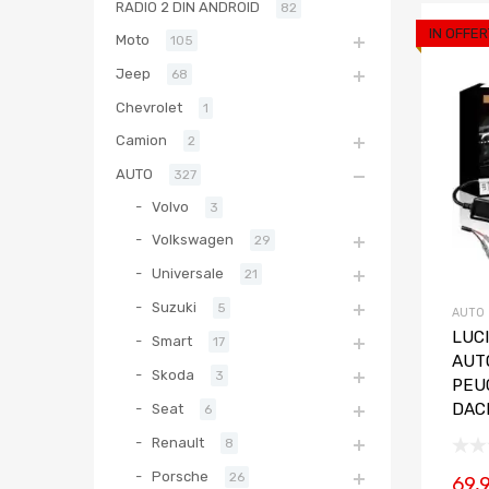
RADIO 2 DIN ANDROID
82
IN OFFER
Moto
105
Jeep
68
Chevrolet
1
Camion
2
AUTO
327
Volvo
3
Volkswagen
29
Universale
21
Suzuki
5
AUTO
LUCI
Smart
17
AUTO
Skoda
3
PEU
DAC
Seat
6
Renault
8
Porsche
26
69,