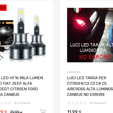
TA!
Aggiungi ai preferiti
Aggiungi al confronto
AIRCROSS
 LED H1 16 MILA LUMEN
LUCI LED TARGA PER
 FIAT JEEP ALFA
CITROEN C2 C3 C4 C5
GEOT CITROEN FORD
AIRCROSS ALTA LUMINOS
IA CANBUS
CANBUS NO ERRORE
(0 reviews)
(0 reviews)
99
11,99
Aggiungi al carrello
€
€
79,99
€