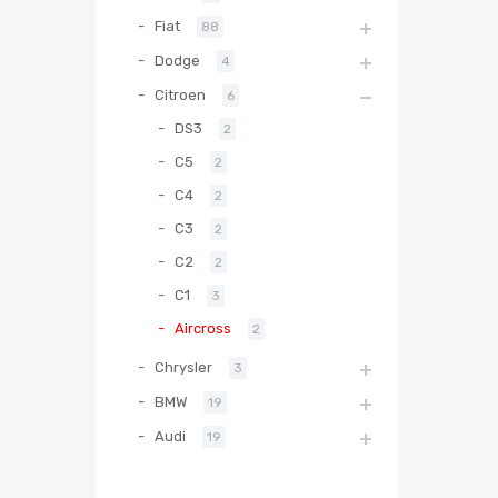
Fiat
88
Dodge
4
Citroen
6
DS3
2
C5
2
C4
2
C3
2
C2
2
C1
3
Aircross
2
Chrysler
3
BMW
19
Audi
19