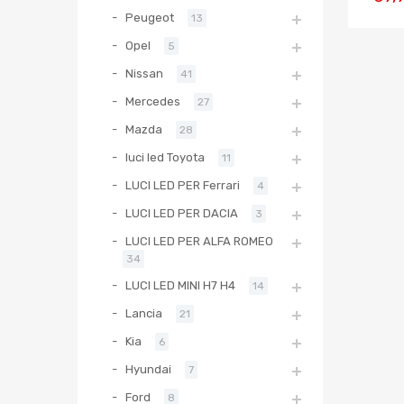
Peugeot
13
Opel
5
Nissan
41
Mercedes
27
Mazda
28
luci led Toyota
11
LUCI LED PER Ferrari
4
LUCI LED PER DACIA
3
LUCI LED PER ALFA ROMEO
34
LUCI LED MINI H7 H4
14
Lancia
21
Kia
6
Hyundai
7
Ford
8