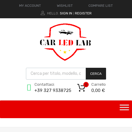
MY ACCOUNT
WISHLIST
COMPARE LIST
HELLO.
SIGN IN
REGISTER
|
CERCA
Carrello
Contattaci:
0
0,00
€
+39 327 9338725