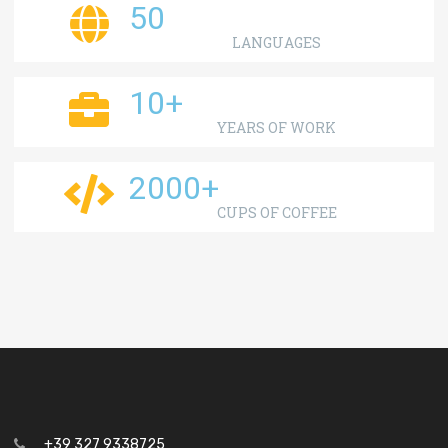
50
LANGUAGES
10
+
YEARS OF WORK
2000
+
CUPS OF COFFEE
+39 327 9338725