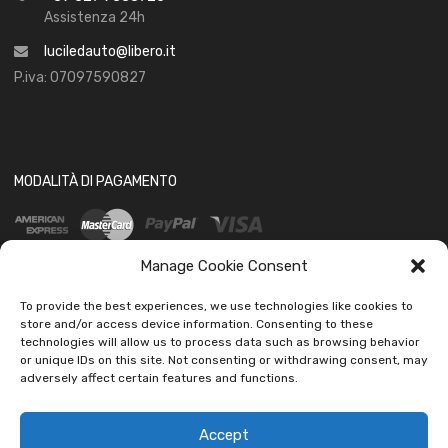
Assistenza 24h
luciledauto@libero.it
P.iva: 07097590827
MODALITÀ DI PAGAMENTO
Manage Cookie Consent
To provide the best experiences, we use technologies like cookies to
store and/or access device information. Consenting to these
technologies will allow us to process data such as browsing behavior
SOCIAL
or unique IDs on this site. Not consenting or withdrawing consent, may
adversely affect certain features and functions.
Accept