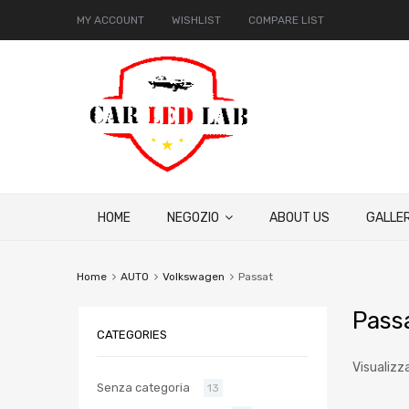
MY ACCOUNT
WISHLIST
COMPARE LIST
HOME
NEGOZIO
ABOUT US
GALLER
Home
AUTO
Volkswagen
Passat
Pass
CATEGORIES
Visualizza
Senza categoria
13