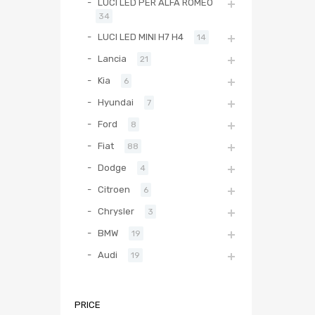
LUCI LED PER ALFA ROMEO
34
LUCI LED MINI H7 H4
14
Lancia
21
Kia
6
Hyundai
7
Ford
8
Fiat
88
Dodge
4
Citroen
6
Chrysler
3
BMW
19
Audi
19
PRICE