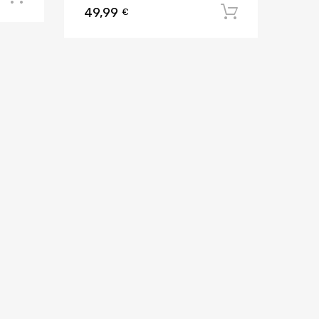
49,99
Aggiungi al
€