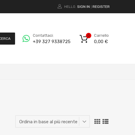
HELLO.
SIGN IN
REGISTER
|
Carrello
Contattaci:
0
CERCA
0,00
€
+39 327 9338725