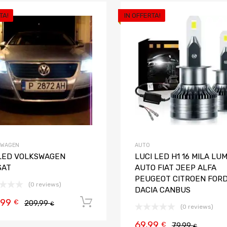
TA!
IN OFFERTA!
Aggiungi ai preferiti
Aggiungi al confronto
SWAGEN
AUTO
 LED VOLKSWAGEN
LUCI LED H1 16 MILA LU
SAT
AUTO FIAT JEEP ALFA
PEUGEOT CITROEN FOR
(0 reviews)
DACIA CANBUS
,99
Aggiungi al carrello
€
209,99
€
(0 reviews)
69,99
€
79,99
€