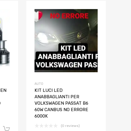
Aggiungi ai preferiti
Aggiungi ai pref
Aggiungi al confronto
Aggiungi al confron
AUTO
MEN
KIT LUCI LED
ANABBAGLIANTI PER
D
VOLKSWAGEN PASSAT B6
60W CANBUS NO ERRORE
6000K
(0 reviews)
Aggiungi al carrello