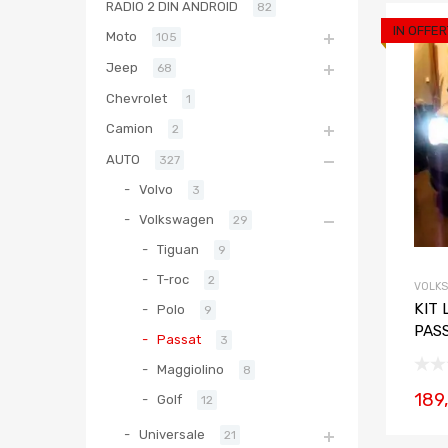
RADIO 2 DIN ANDROID
82
IN OFFER
Moto
105
Jeep
68
Chevrolet
1
Camion
2
AUTO
327
Volvo
3
Volkswagen
29
Tiguan
9
T-roc
2
VOLK
KIT
Polo
9
PAS
Passat
3
Maggiolino
8
189
Golf
12
Universale
21