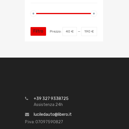
Filtro
Prezzo:
40 €
—
190 €
+39 327 9338725
Assistenza 24h
luciledauto@libero.it
P.iva: 07097590827