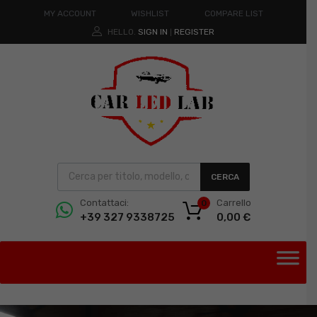
MY ACCOUNT
WISHLIST
COMPARE LIST
HELLO.
SIGN IN
REGISTER
|
CERCA
Carrello
Contattaci:
0
0,00
€
+39 327 9338725