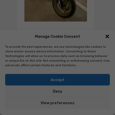
600
Manage Cookie Consent
FARO LED MOTO 7″ PER DUCATI
MONSTER 600 620 695 6000K
To provide the best experiences, we use technologies like cookies to
75W HORNET BMW RACER
store and/or access device information. Consenting to these
technologies will allow us to process data such as browsing behavior
(1 review)
or unique IDs on this site. Not consenting or withdrawing consent, may
Valutato
adversely affect certain features and functions.
84,99
Aggiungi a
€
109,99
5.00
su 5
€
Accept
IN OFFERTA!
Deny
View preferences