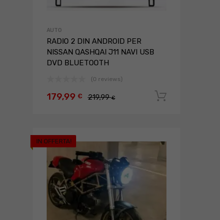
AUTO
RADIO 2 DIN ANDROID PER
NISSAN QASHQAI J11 NAVI USB
DVD BLUETOOTH
(0 reviews)
179,99
Aggiungi a
€
219,99
€
IN OFFERTA!