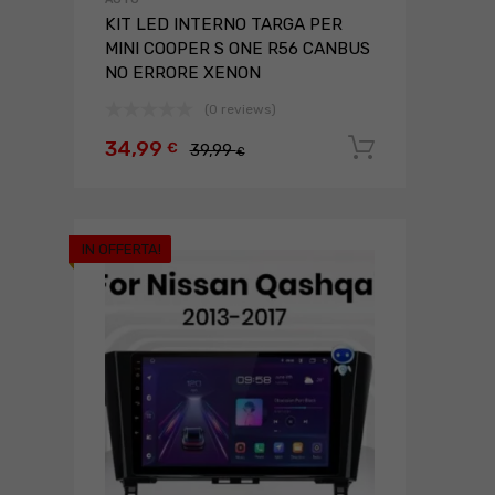
KIT LED INTERNO TARGA PER
MINI COOPER S ONE R56 CANBUS
NO ERRORE XENON
(0 reviews)
34,99
Aggiungi a
€
39,99
€
IN OFFERTA!