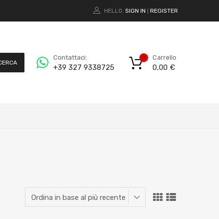
HELLO.
SIGN IN
REGISTER
|
Carrello
Contattaci:
0
CERCA
0,00
€
+39 327 9338725