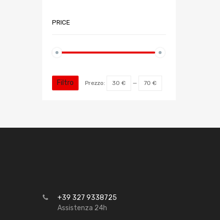
PRICE
Filtro
Prezzo:
30 €
—
70 €
+39 327 9338725
Assistenza 24h