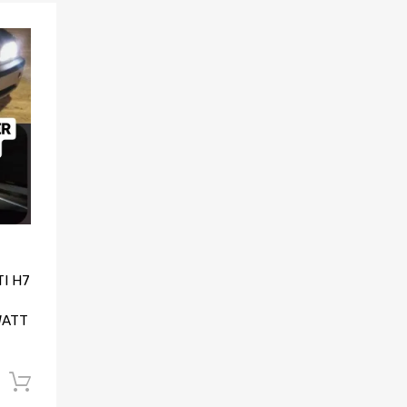
Aggiungi ai preferiti
Aggiungi al confronto
I H7
WATT
Aggiungi al carrello