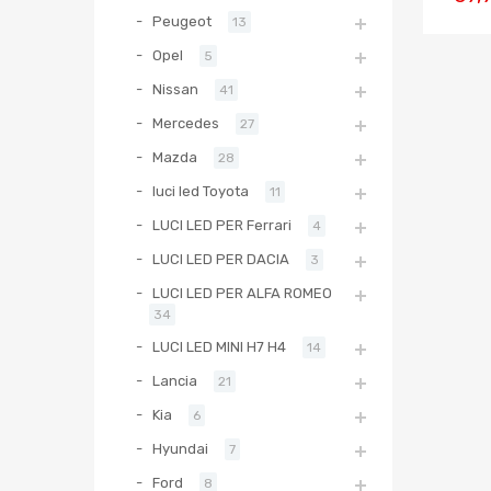
Peugeot
13
Opel
5
Nissan
41
Mercedes
27
Mazda
28
luci led Toyota
11
LUCI LED PER Ferrari
4
LUCI LED PER DACIA
3
LUCI LED PER ALFA ROMEO
34
LUCI LED MINI H7 H4
14
Lancia
21
Kia
6
Hyundai
7
Ford
8