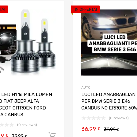
TA!
IN OFFERTA!
Aggiungi ai preferiti
Aggiungi al confronto
AUTO
 LED H1 16 MILA LUMEN
LUCI LED ANABBAGLIANT
 FIAT JEEP ALFA
PER BMW SERIE 3 E46
GEOT CITROEN FORD
CANBUS NO ERRORE 60
IA CANBUS
(0 reviews)
(0 reviews)
36,99
€
39,99
€
99
Aggiungi al carrello
€
79,99
€