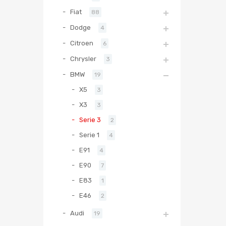
Fiat
88
Dodge
4
Citroen
6
Chrysler
3
BMW
19
X5
3
X3
3
Serie 3
2
Serie 1
4
E91
4
E90
7
E83
1
E46
2
Audi
19