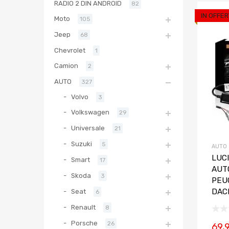
RADIO 2 DIN ANDROID
82
IN OFFER
Moto
105
Jeep
68
Chevrolet
1
Camion
2
AUTO
327
Volvo
3
Volkswagen
29
Universale
21
Suzuki
5
AUTO
LUCI
Smart
17
AUTO
Skoda
3
PEU
DAC
Seat
6
Renault
8
Porsche
26
69,