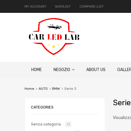
MY ACCOUNT
WISHLIST
COMPARE LIST
HOME
NEGOZIO
ABOUT US
GALLER
Home
AUTO
BMW
Serie 3
Serie
CATEGORIES
Visualizza
Senza categoria
13