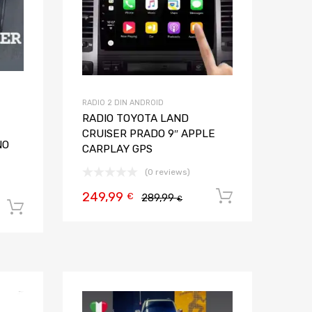
RADIO 2 DIN ANDROID
RADIO TOYOTA LAND
CRUISER PRADO 9″ APPLE
NO
CARPLAY GPS
(0 reviews)
249,99
Aggiungi al
€
289,99
€
Aggiungi al carrello
Aggiungi ai preferiti
Aggiungi ai pref