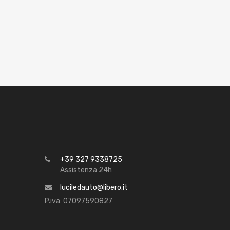
+39 327 9338725
Assistenza 24h
luciledauto@libero.it
P.iva: 07097590827