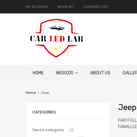
MY ACCOUNT
WISHLIST
COMPARE LIST
HOME
NEGOZIO
ABOUT US
GALLER
Home
Jeep
Jeep
CATEGORIES
FARI FUL
FANALI L
Senza categoria
13