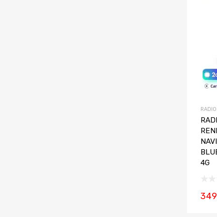
RADIO
RADI
REN
NAV
BLU
4G
349