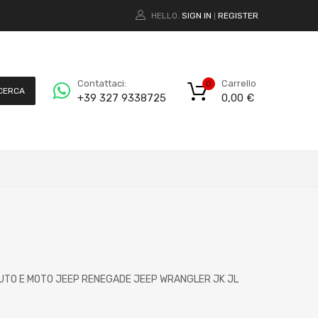
HELLO.
SIGN IN
REGISTER
|
Carrello
Contattaci:
0
CERCA
0,00
€
+39 327 9338725
 AUTO E MOTO JEEP RENEGADE JEEP WRANGLER JK JL