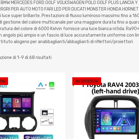
I BMW MERCEDES FORD GOLF VOLKSWAGEN POLO GOLF PLUS LANCIA Y
RORI PER AUTO MOTO FARI LED PER DUCATI MONSTER HONDA HORNET F
i luce super brillante. Prestazioni di flusso luminoso massimo fino a 
i gestione del calore multicanale per una maggiore durata fino a qua
atura del colore di 6000 Kelvin fornisce una luce bianca nitida. Ra90
n angolo più ampio e un fascio di luce accuratamente uniforme con line
stituto alogeno per anabbaglianti/abbaglianti di riflettori/proiettori
zione di 1-9 di 68 risultati
TA!
IN OFFERTA!
Aggiungi ai preferiti
Aggiungi al confronto