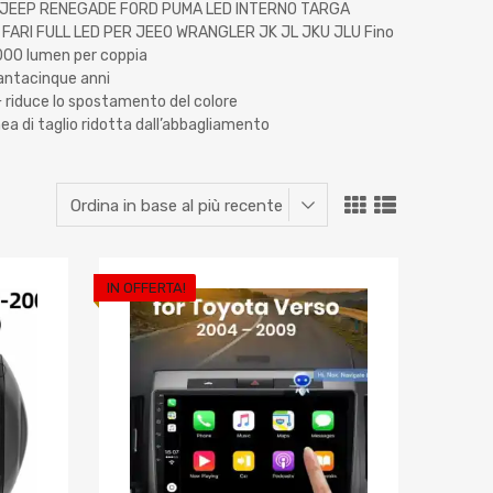
 JEEP RENEGADE FORD PUMA LED INTERNO TARGA
ARI FULL LED PER JEEO WRANGLER JK JL JKU JLU Fino
16000 lumen per coppia
rantacinque anni
+ riduce lo spostamento del colore
a di taglio ridotta dall’abbagliamento
IN OFFERTA!
Aggiungi ai preferiti
Aggiungi ai pref
Aggiungi al confronto
Aggiungi al confron