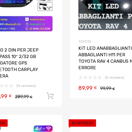
TOYOTA
KIT LED ANABBAGLIANTI
O 2 DIN PER JEEP
ABBAGLIANTI H11 PER
ASS 10″ 2/32 GB
TOYOTA RAV 4 CANBUS 
IGATORE GPS
ERRORE
ETOOTH CARPLAY
ERA
(0 reviews)
(0 reviews)
89,99
€
99,99
€
,99
Aggiungi al carrello
€
289,99
€
TA!
IN OFFERTA!
Aggiungi ai preferiti