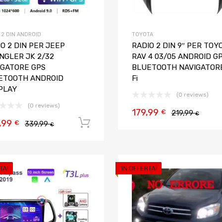
 2 DIN ANDROID
TOYOTA
O 2 DIN PER JEEP
RADIO 2 DIN 9″ PER TOY
NGLER JK 2/32
RAV 4 03/05 ANDROID G
IGATORE GPS
BLUETOOTH NAVIGATORE
ETOOTH ANDROID
Fi
PLAY
(0 reviews)
(0 reviews)
179,99
€
219,99
€
,99
Aggiungi al carrello
€
339,99
€
TA!
IN OFFERTA!
Aggiungi ai preferiti
Aggiungi al confronto