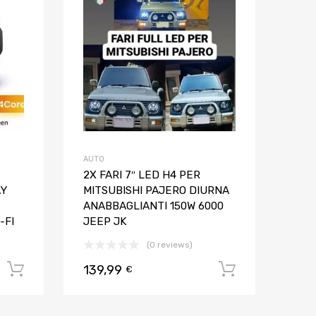
Aggiungi al confronto
Aggiungi al confron
AUTO
2X FARI 7″ LED H4 PER
AY
MITSUBISHI PAJERO DIURNA
ANABBAGLIANTI 150W 6000
-FI
JEEP JK
(0 reviews)
139,99
Aggiungi al carrello
Aggiungi al
€