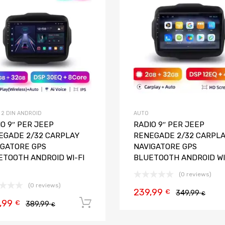
Aggiungi al confronto
 2 DIN ANDROID
AUTO
O 9″ PER JEEP
RADIO 9″ PER JEEP
EGADE 2/32 CARPLAY
RENEGADE 2/32 CARPL
IGATORE GPS
NAVIGATORE GPS
ETOOTH ANDROID WI-FI
BLUETOOTH ANDROID WI
(0 reviews)
(0 reviews)
239,99
€
349,99
€
,99
Aggiungi al carrello
€
389,99
€