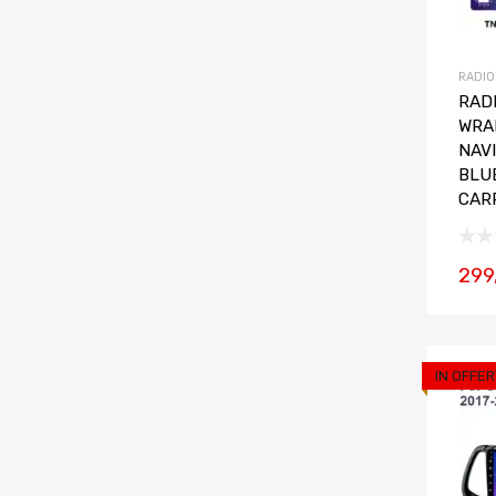
RADIO
RADI
WRA
NAV
BLU
CAR
299
IN OFFER