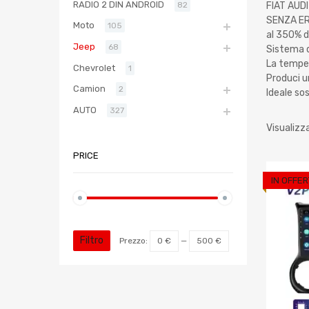
RADIO 2 DIN ANDROID
FIAT AUD
82
SENZA ER
Moto
105
al 350% d
Jeep
68
Sistema d
La temper
Chevrolet
1
Produci u
Camion
2
Ideale so
AUTO
327
Visualizza
PRICE
IN OFFER
Filtro
Prezzo:
0 €
—
500 €