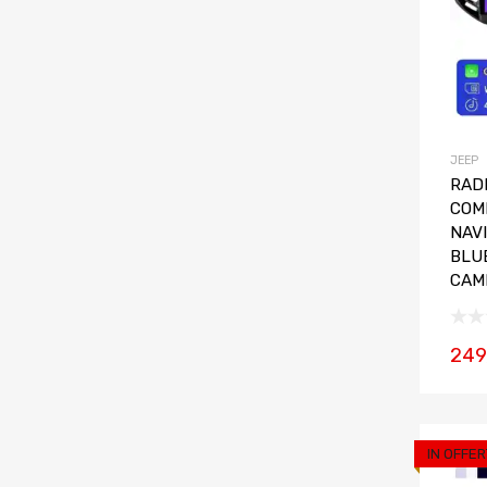
JEEP
RADI
COMP
NAV
BLU
CAM
249
IN OFFER