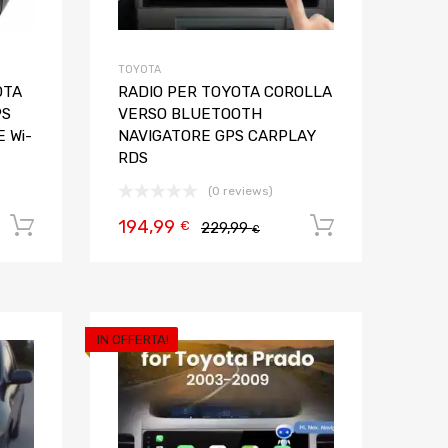
TOYOTA
OTA
RADIO PER TOYOTA COROLLA
PS
VERSO BLUETOOTH
 Wi-
NAVIGATORE GPS CARPLAY
RDS
(0 reviews)
194,99
Aggiungi al carrello
Aggiungi al
€
229,99
€
IN OFFERTA!
Aggiungi ai preferiti
Aggiungi ai pref
Aggiungi al confronto
Aggiungi al confron