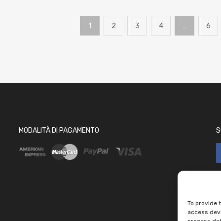
1
2
3
4
…
6
MODALITÀ DI PAGAMENTO
S
To provide 
access devi