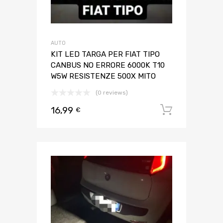
AUTO
KIT LED TARGA PER FIAT TIPO
CANBUS NO ERRORE 6000K T10
W5W RESISTENZE 500X MITO
(0 reviews)
16,99
Aggiungi 
€