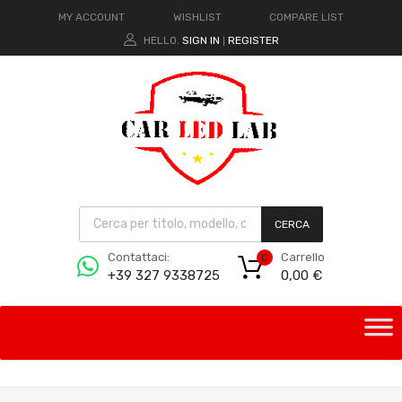
MY ACCOUNT
WISHLIST
COMPARE LIST
HELLO.
SIGN IN
REGISTER
|
CERCA
Carrello
Contattaci:
0
0,00
€
+39 327 9338725