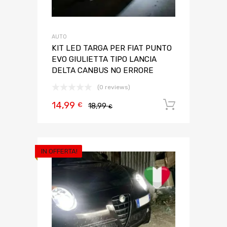
AUTO
KIT LED TARGA PER FIAT PUNTO
EVO GIULIETTA TIPO LANCIA
DELTA CANBUS NO ERRORE
(0 reviews)
14,99
Aggiungi 
€
18,99
€
IN OFFERTA!