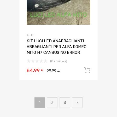
AUTO
KIT LUCI LED ANABBAGLIANTI
ABBAGLIANTI PER ALFA ROMEO
MITO H7 CANBUS NO ERROR
(0 reviews)
84,99
Aggiungi 
€
99,99
€
1
2
3