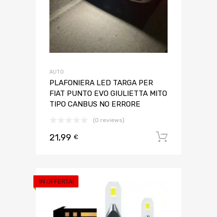
AUTO
PLAFONIERA LED TARGA PER
FIAT PUNTO EVO GIULIETTA MITO
TIPO CANBUS NO ERRORE
(0 reviews)
21,99
Aggiungi 
€
IN OFFERTA!