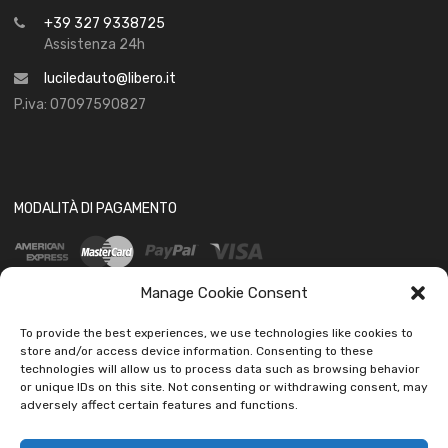
+39 327 9338725
Assistenza 24h
luciledauto@libero.it
P.iva: 07097590827
MODALITÀ DI PAGAMENTO
Manage Cookie Consent
To provide the best experiences, we use technologies like cookies to
store and/or access device information. Consenting to these
technologies will allow us to process data such as browsing behavior
SOCIAL
or unique IDs on this site. Not consenting or withdrawing consent, may
adversely affect certain features and functions.