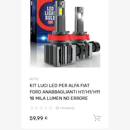
AUTO
KIT LUCI LED PER ALFA FIAT
FORD ANABBAGLIANTI H7/H1/H11
18 MILA LUMEN NO ERRORE
(0 reviews)
59,99
Aggiungi 
€