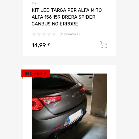
156
KIT LED TARGA PER ALFA MITO
ALFA 156 159 BRERA SPIDER
CANBUS NO ERRORE
(0 reviews)
14,99
Aggiungi 
€
IN OFFERTA!