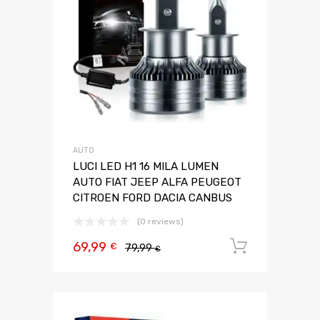
AUTO
LUCI LED H1 16 MILA LUMEN
AUTO FIAT JEEP ALFA PEUGEOT
CITROEN FORD DACIA CANBUS
(0 reviews)
69,99
Aggiungi 
€
79,99
€