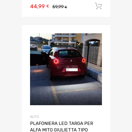
44,99
Aggiungi 
€
59,99
€
AUTO
PLAFONIERA LED TARGA PER
ALFA MITO GIULIETTA TIPO