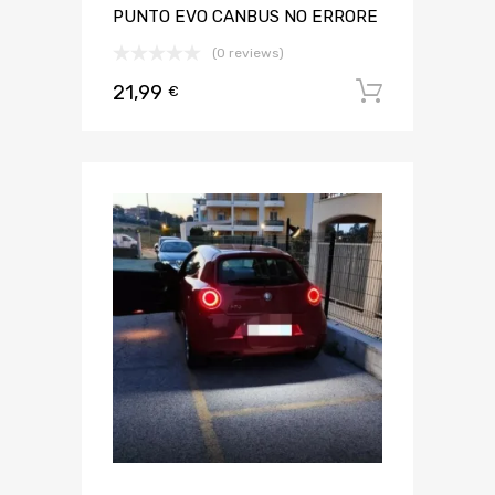
PUNTO EVO CANBUS NO ERRORE
(0 reviews)
21,99
Aggiungi 
€