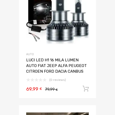
AUTO
LUCI LED H1 16 MILA LUMEN
AUTO FIAT JEEP ALFA PEUGEOT
CITROEN FORD DACIA CANBUS
(0 reviews)
69,99
Aggiungi 
€
79,99
€