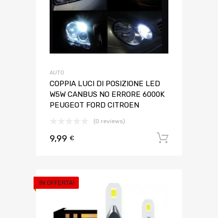
AUTO
COPPIA LUCI DI POSIZIONE LED
W5W CANBUS NO ERRORE 6000K
PEUGEOT FORD CITROEN
(0 reviews)
9,99
Aggiungi 
€
IN OFFERTA!