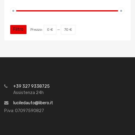
Filtro
Prezzo:
0 €
—
70 €
+39 327 9338725
Assistenza 24h
luciledauto@libero.it
P.iva: 07097590827