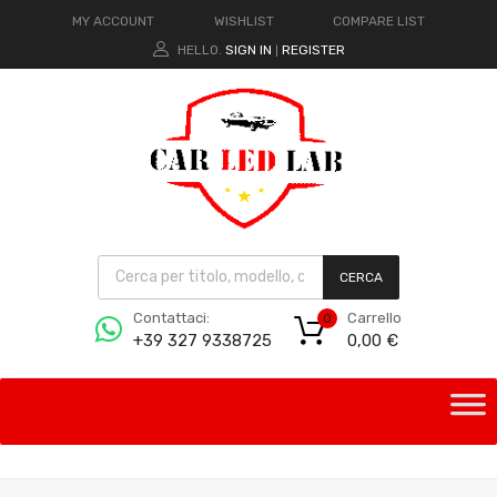
MY ACCOUNT
WISHLIST
COMPARE LIST
HELLO.
SIGN IN
REGISTER
|
CERCA
Carrello
Contattaci:
0
0,00
€
+39 327 9338725