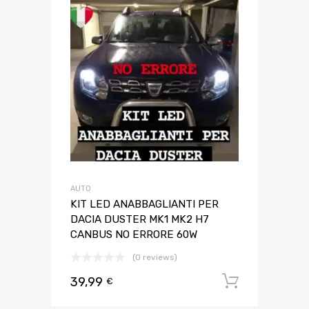
AUTO
KIT LED ANABBAGLIANTI PER
DACIA DUSTER MK1 MK2 H7
CANBUS NO ERRORE 60W
(0 reviews)
39,99
Aggiungi 
€