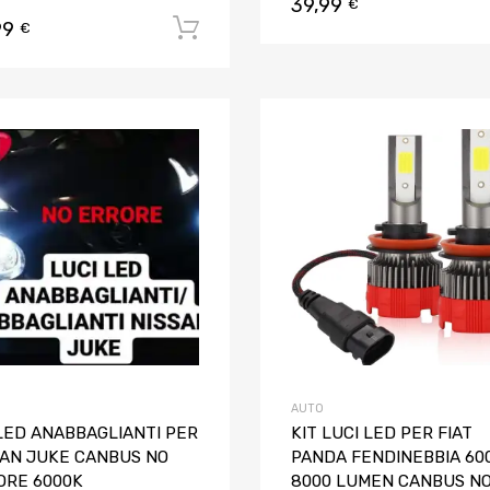
39,99
€
99
Aggiungi al carrello
€
Aggiungi ai preferiti
Aggiungi al confronto
AUTO
 LED ANABBAGLIANTI PER
KIT LUCI LED PER FIAT
SAN JUKE CANBUS NO
PANDA FENDINEBBIA 60
ORE 6000K
8000 LUMEN CANBUS N