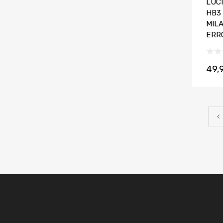
LUC
HB3
MIL
ERR
49,