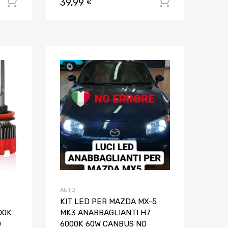
39,99
Aggiungi al carrello
Aggiungi al
€
Aggiungi ai preferiti
Aggiungi ai pref
Aggiungi al confronto
Aggiungi al confron
AUTO
KIT LED PER MAZDA MX-5
00K
MK3 ANABBAGLIANTI H7
O
6000K 60W CANBUS NO