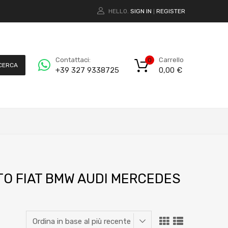
HELLO.
SIGN IN
REGISTER
|
Carrello
Contattaci:
0
CERCA
0,00
€
+39 327 9338725
OTO FIAT BMW AUDI MERCEDES