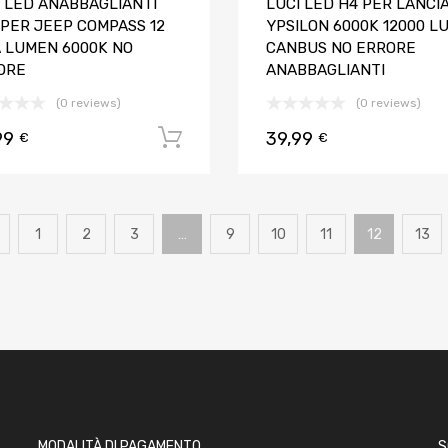
I LED ANABBAGLIANTI
LUCI LED H4 PER LANCI
 PER JEEP COMPASS 12
YPSILON 6000K 12000 L
A LUMEN 6000K NO
CANBUS NO ERRORE
ORE
ANABBAGLIANTI
(0 reviews)
(0 reviews)
99
39,99
Aggiungi al carrello
€
€
1
2
3
…
9
10
11
12
13
MODALITÀ DI PAGAMENTO
S