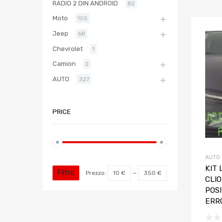
RADIO 2 DIN ANDROID
82
Moto
105
Jeep
68
Chevrolet
1
Camion
2
AUTO
327
PRICE
AUTO
KIT 
Filtro
Prezzo:
10 €
—
350 €
CLIO
POS
ERR