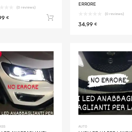
ERRORE
(0 reviews)
(0 reviews)
99
Aggiungi al carrello
€
34,99
€
Aggiungi ai preferiti
Aggiungi al confronto
ASS
AUTO