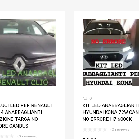
Aggiungi ai preferiti
Aggiungi al confronto
AUTO
LUCI LED PER RENAULT
KIT LED ANABBAGLIANTI
 4 ANABBAGLIANTI
HYUNDAI KONA 72W CA
IZIONE TARGA NO
NO ERRORE H7 6000K
ORE CANBUS
(0 reviews)
(0 reviews)