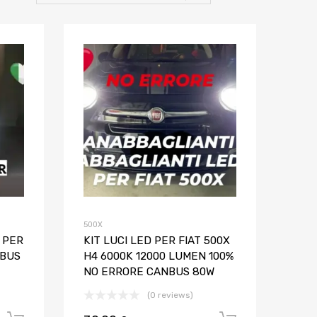
Aggiungi ai preferiti
Aggiungi ai pref
Aggiungi al confronto
Aggiungi al confron
500X
 PER
KIT LUCI LED PER FIAT 500X
NBUS
H4 6000K 12000 LUMEN 100%
NO ERRORE CANBUS 80W
(0 reviews)