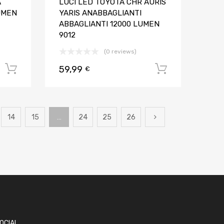
A
LUCI LED TOYOTA CHR AURIS
UMEN
YARIS ANABBAGLIANTI
ABBAGLIANTI 12000 LUMEN
9012
(0 reviews)
59,99
Aggiungi al carrello
Aggiungi al
€
14
15
…
24
25
26
OCIAL