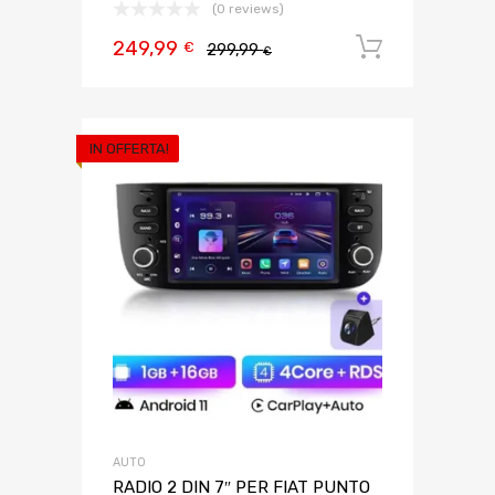
(0 reviews)
249,99
Aggiungi 
€
299,99
€
IN OFFERTA!
AUTO
RADIO 2 DIN 7″ PER FIAT PUNTO