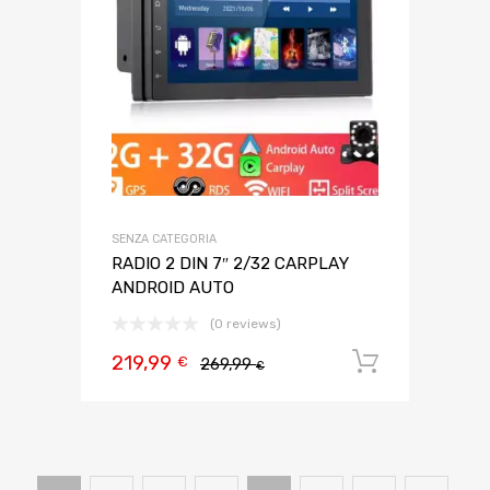
SENZA CATEGORIA
RADIO 2 DIN 7″ 2/32 CARPLAY
ANDROID AUTO
(0 reviews)
219,99
Aggiungi 
€
269,99
€