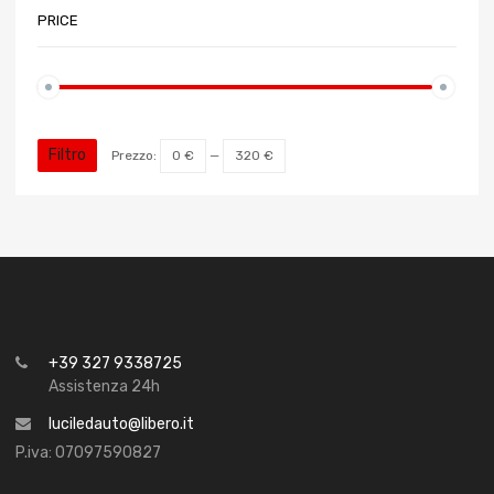
PRICE
Filtro
Prezzo:
0 €
—
320 €
+39 327 9338725
Assistenza 24h
luciledauto@libero.it
P.iva: 07097590827