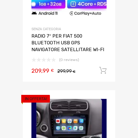
SENZA CATEGORIA
RADIO 7″ PER FIAT 500
BLUETOOTH USB GPS
NAVIGATORE SATELLITARE WI-FI
(0 reviews)
209,99
Aggiungi 
€
299,99
€
IN OFFERTA!