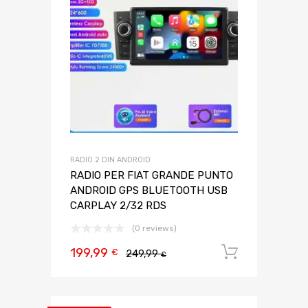
RADIO 2 DIN ANDROID
RADIO PER FIAT GRANDE PUNTO
ANDROID GPS BLUETOOTH USB
CARPLAY 2/32 RDS
(0 reviews)
199,99
Aggiungi 
€
249,99
€