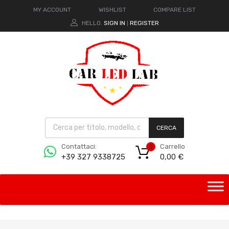
MY ACCOUNT
WISHLIST
COMPARE LIST
HELLO.
SIGN IN
REGISTER
|
CERCA
Carrello
Contattaci:
0
0,00
€
+39 327 9338725