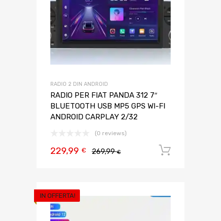
RADIO 2 DIN ANDROID
RADIO PER FIAT PANDA 312 7″
BLUETOOTH USB MP5 GPS WI-FI
ANDROID CARPLAY 2/32
(0 reviews)
229,99
Aggiungi 
€
269,99
€
IN OFFERTA!