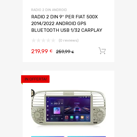
RADIO 2 DIN ANDROID
RADIO 2 DIN 9″ PER FIAT 500X
2014/2022 ANDROID GPS
BLUETOOTH USB 1/32 CARPLAY
(0 reviews)
219,99
Aggiungi 
€
259,99
€
IN OFFERTA!