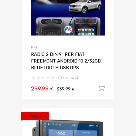
FIAT
RADIO 2 DIN 9″ PER FIAT
FREEMONT ANDROID 10 2/32GB
BLUETOOTH USB GPS
(0 reviews)
299,99
Aggiungi 
€
339,99
€
IN OFFERTA!