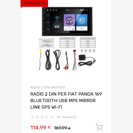
IN OFFERTA!
RADIO 2 DIN ANDROID
RADIO 2 DIN PER FIAT PANDA 169
BLUETOOTH USB MP5 MIRROR
LINK GPS WI-FI
(0 reviews)
114,99
Aggiungi 
€
169,99
€