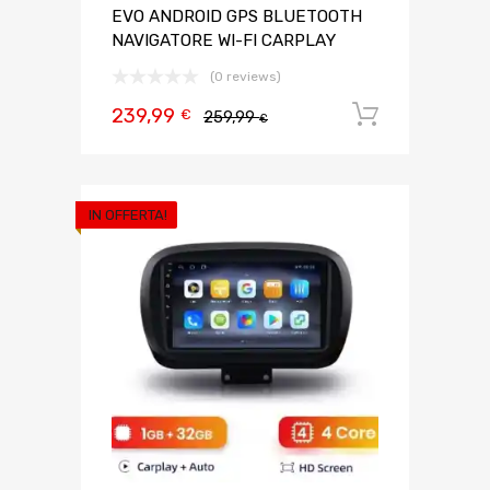
EVO ANDROID GPS BLUETOOTH
NAVIGATORE WI-FI CARPLAY
(0 reviews)
239,99
Aggiungi 
€
259,99
€
IN OFFERTA!