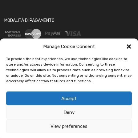
MODALITÀ DI PAGAMENTO
Manage Cookie Consent
To provide the best experiences, we use technologies like cookies to
store and/or access device information. Consenting to these
technologies will allow us to process data such as browsing behavior
SOCIAL
or unique IDs on this site. Not consenting or withdrawing consent, may
adversely affect certain features and functions.
Accept
Deny
Copyright ©
2026
Ledautoshop Auto Parts | Icons made by
Freepik
from
www.flaticon.com
View preferences
car led lab Tantissimi prodotti per auto e moto.
Ignora