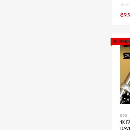
89,
IN OFFER
BOB
1X 
DAVI