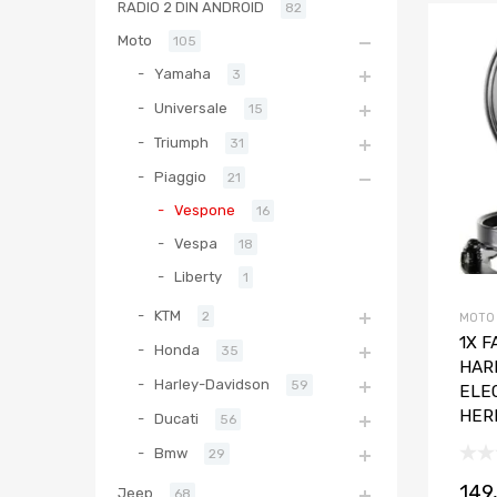
RADIO 2 DIN ANDROID
82
Moto
105
Yamaha
3
Universale
15
Triumph
31
Piaggio
21
Vespone
16
Vespa
18
Liberty
1
KTM
2
MOTO
1X F
Honda
35
HAR
Harley-Davidson
59
ELE
HER
Ducati
56
Bmw
29
149
Jeep
68