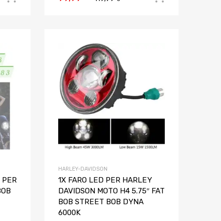
Aggiungi ai preferiti
Aggiungi ai pref
Aggiungi al confronto
Aggiungi al confron
HARLEY-DAVIDSON
″ PER
1X FARO LED PER HARLEY
BOB
DAVIDSON MOTO H4 5.75″ FAT
BOB STREET BOB DYNA
6000K