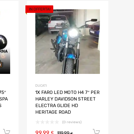
IN OFFERTA!
Aggiungi ai preferiti
Aggiungi ai pref
Aggiungi al confronto
Aggiungi al confron
DUCATI
75″
1X FARO LED MOTO H4 7″ PER
SPA
HARLEY DAVIDSON STREET
S
ELECTRA GLIDE HD
HERITAGE ROAD
(0 reviews)
99,99
Aggiungi al carrello
Aggiungi al
€
119,99
€