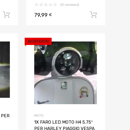
(0 reviews)
79,99
Aggiungi al carrello
Aggiungi al
€
IN OFFERTA!
Aggiungi ai preferiti
Aggiungi ai pref
Aggiungi al confronto
Aggiungi al confron
 PER
MOTO
1X FARO LED MOTO H4 5.75″
PER HARLEY PIAGGIO VESPA