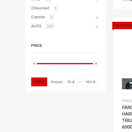
Chevrolet
1
Camion
2
IN OFFER
AUTO
327
PRICE
Filtro
Prezzo:
70 €
—
150 €
HARLE
FARO
HAR
TRI
600