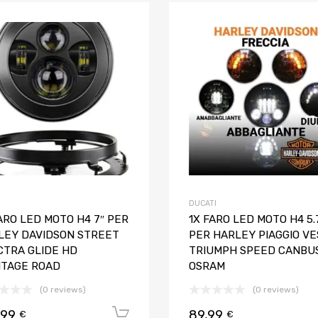
Aggiungi ai preferiti
Aggiungi al confronto
DUCATI
ARO LED MOTO H4 7″ PER
1X FARO LED MOTO H4 5.
LEY DAVIDSON STREET
PER HARLEY PIAGGIO VE
CTRA GLIDE HD
TRIUMPH SPEED CANBU
ITAGE ROAD
OSRAM
(0 reviews)
(0 reviews)
,99
89,99
Aggiungi al carrello
€
€