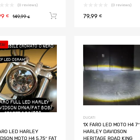
(0 reviews)
(0 reviews)
99
79,99
Aggiungi al carrello
€
€
149,99
€
TA!
Aggiungi ai preferiti
Aggiungi al confronto
DUCATI
1X FARO LED MOTO H4 7″
FARO LED HARLEY
HARLEY DAVIDSON
DSON MOTO H4 5.75″ FAT
HERITAGE ROAD KING