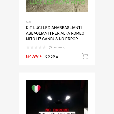
AUTO
KIT LUCI LED ANABBAGLIANTI
ABBAGLIANTI PER ALFA ROMEO
MITO H7 CANBUS NO ERROR
(0 reviews)
84,99
Aggiungi 
€
99,99
€