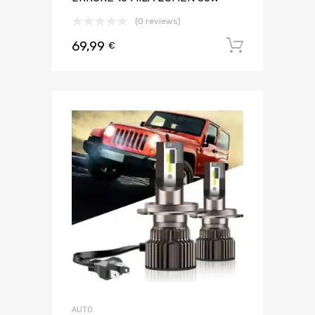
(0 reviews)
69,99
Aggiungi 
€
AUTO