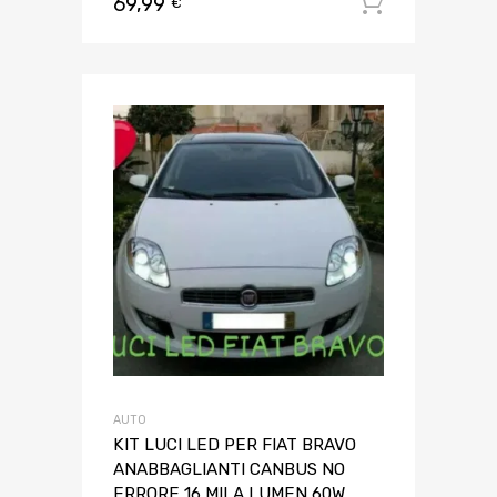
69,99
Aggiungi 
€
AUTO
KIT LUCI LED PER FIAT BRAVO
ANABBAGLIANTI CANBUS NO
ERRORE 16 MILA LUMEN 60W