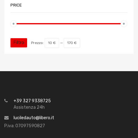
PRICE
Filtro
Prezzo:
10 €
—
170 €
+39 327 9338725
Assistenza 24h
luciledauto@libero.it
P.iva: 07097590827