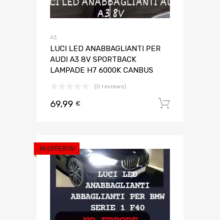
A3
LUCI LED ANABBAGLIANTI PER
AUDI A3 8V SPORTBACK
LAMPADE H7 6000K CANBUS
(0 reviews)
69,99
Aggiungi 
€
IN OFFERTA!