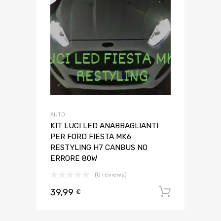
AUTO
KIT LUCI LED ANABBAGLIANTI
PER FORD FIESTA MK6
RESTYLING H7 CANBUS NO
ERRORE 80W
(0 reviews)
39,99
Aggiungi 
€