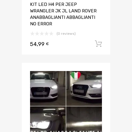
KIT LED H4 PER JEEP
WRANGLER JK JL LAND ROVER
ANABBAGLIANTI ABBAGLIANTI
NO ERROR
(0 reviews)
54,99
Aggiungi 
€