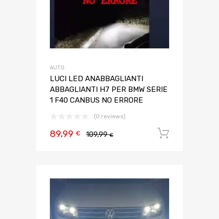
AUTO
LUCI LED ANABBAGLIANTI
ABBAGLIANTI H7 PER BMW SERIE
1 F40 CANBUS NO ERRORE
(0 reviews)
89,99
Aggiungi 
€
109,99
€