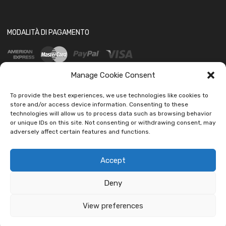
MODALITÀ DI PAGAMENTO
Manage Cookie Consent
To provide the best experiences, we use technologies like cookies to
store and/or access device information. Consenting to these
technologies will allow us to process data such as browsing behavior
SOCIAL
or unique IDs on this site. Not consenting or withdrawing consent, may
adversely affect certain features and functions.
Accept
Deny
Copyright ©
2026
Ledautoshop Auto Parts | Icons made by
Freepik
from
www.flaticon.com
View preferences
car led lab Tantissimi prodotti per auto e moto.
Ignora