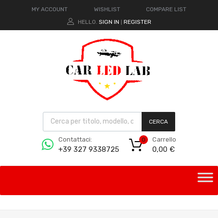
MY ACCOUNT
WISHLIST
COMPARE LIST
HELLO.
SIGN IN
REGISTER
|
CERCA
Carrello
Contattaci:
0
0,00
€
+39 327 9338725