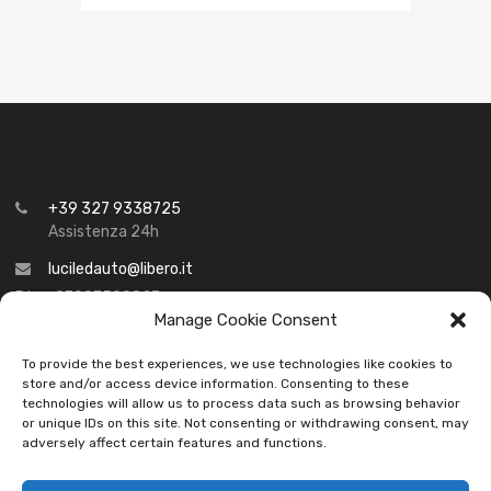
+39 327 9338725
Assistenza 24h
luciledauto@libero.it
P.iva: 07097590827
Manage Cookie Consent
To provide the best experiences, we use technologies like cookies to
store and/or access device information. Consenting to these
technologies will allow us to process data such as browsing behavior
MODALITÀ DI PAGAMENTO
or unique IDs on this site. Not consenting or withdrawing consent, may
adversely affect certain features and functions.