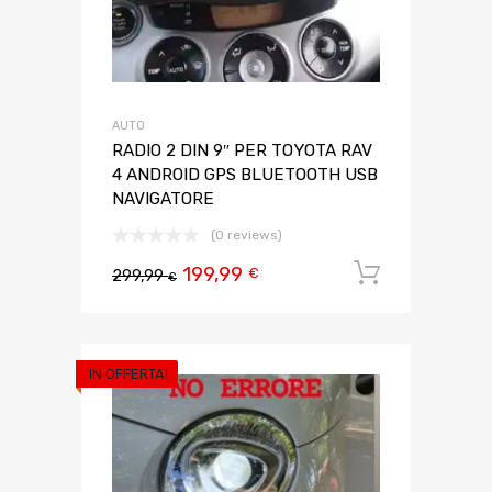
AUTO
RADIO 2 DIN 9″ PER TOYOTA RAV
4 ANDROID GPS BLUETOOTH USB
NAVIGATORE
(0 reviews)
199,99
Aggiungi 
€
299,99
€
IN OFFERTA!