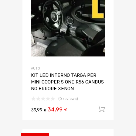
AUTO
KIT LED INTERNO TARGA PER
MINI COOPER S ONE R56 CANBUS
NO ERRORE XENON
(0 reviews)
34,99
Aggiungi 
€
39,99
€