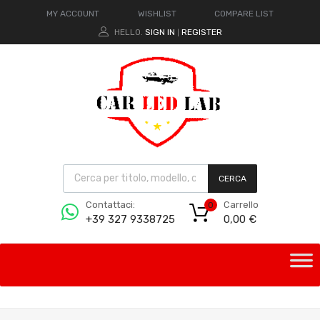
MY ACCOUNT
WISHLIST
COMPARE LIST
HELLO.
SIGN IN
REGISTER
|
CERCA
Carrello
Contattaci:
0
0,00
€
+39 327 9338725