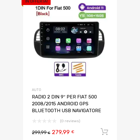
IN OFFERTA!
AUTO
RADIO 2 DIN 9″ PER FIAT 500
2008/2015 ANDROID GPS
BLUETOOTH USB NAVIGATORE
(0 reviews)
279,99
Aggiungi 
€
299,99
€