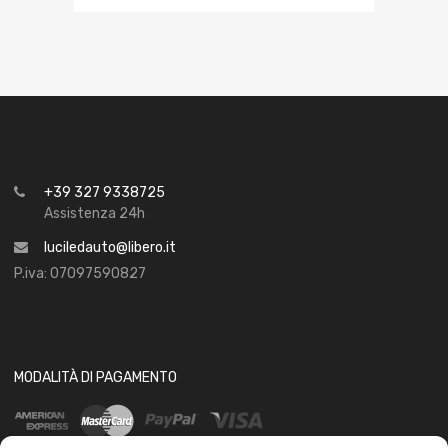
+39 327 9338725
Assistenza 24h
luciledauto@libero.it
P.iva: 07097590827
MODALITÀ DI PAGAMENTO