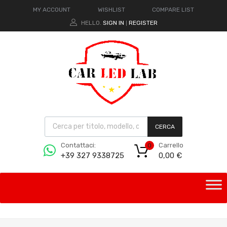
MY ACCOUNT
WISHLIST
COMPARE LIST
HELLO.
SIGN IN
REGISTER
|
CERCA
Carrello
Contattaci:
0
0,00
€
+39 327 9338725