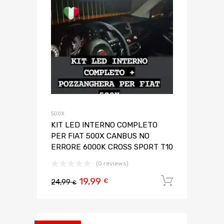
500X
KIT LED INTERNO COMPLETO
PER FIAT 500X CANBUS NO
ERRORE 6000K CROSS SPORT T10
(0 reviews)
19,99
Aggiungi 
€
24,99
€