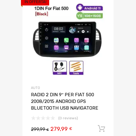
IN OFFERTA!
AUTO
RADIO 2 DIN 9″ PER FIAT 500
2008/2015 ANDROID GPS
BLUETOOTH USB NAVIGATORE
(0 reviews)
279,99
Aggiungi 
€
299,99
€