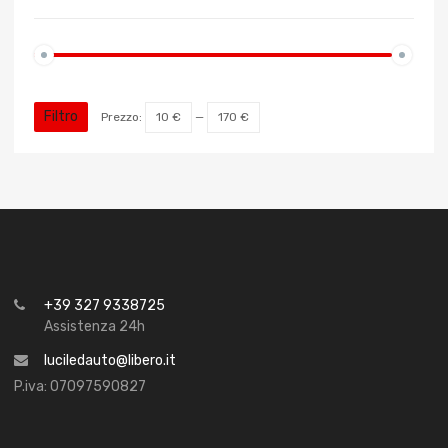
Filtro
Prezzo:
10 €
—
170 €
+39 327 9338725
Assistenza 24h
luciledauto@libero.it
P.iva: 07097590827