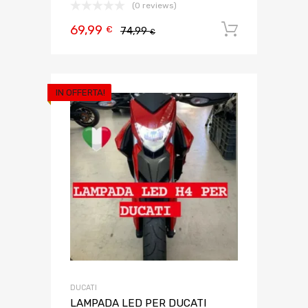
(0 reviews)
69,99
Aggiungi 
€
74,99
€
IN OFFERTA!
DUCATI
LAMPADA LED PER DUCATI