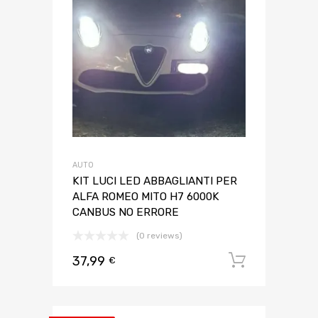
AUTO
KIT LUCI LED ABBAGLIANTI PER
ALFA ROMEO MITO H7 6000K
CANBUS NO ERRORE
(0 reviews)
37,99
Aggiungi 
€