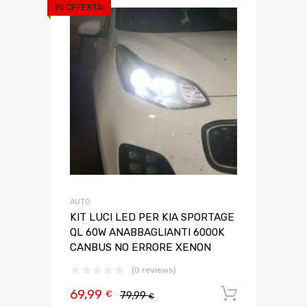
IN OFFERTA!
AUTO
KIT LUCI LED PER KIA SPORTAGE
QL 60W ANABBAGLIANTI 6000K
CANBUS NO ERRORE XENON
(0 reviews)
69,99
Aggiungi 
€
79,99
€