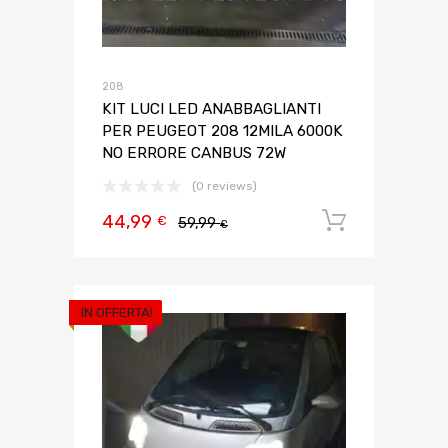
208
KIT LUCI LED ANABBAGLIANTI
PER PEUGEOT 208 12MILA 6000K
NO ERRORE CANBUS 72W
(0 reviews)
44,99
Aggiungi 
€
59,99
€
IN OFFERTA!