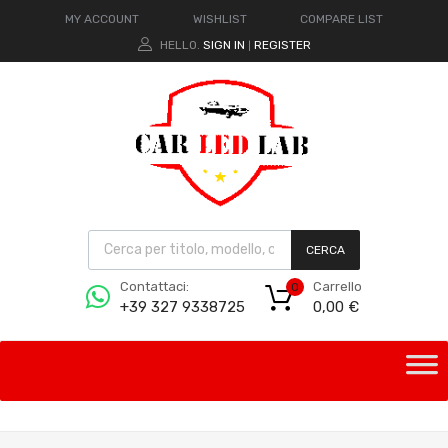
MY ACCOUNT
WISHLIST
COMPARE LIST
HELLO.
SIGN IN
REGISTER
|
CERCA
Carrello
Contattaci:
0
0,00
€
+39 327 9338725