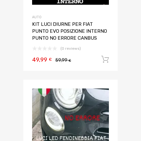
AUTO
KIT LUCI DIURNE PER FIAT
PUNTO EVO POSIZIONE INTERNO
PUNTO NO ERRORE CANBUS
(0 reviews)
49,99
Aggiungi 
€
59,99
€