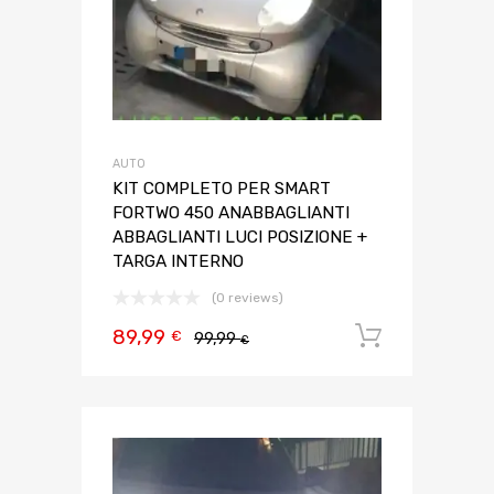
AUTO
KIT COMPLETO PER SMART
FORTWO 450 ANABBAGLIANTI
ABBAGLIANTI LUCI POSIZIONE +
TARGA INTERNO
(0 reviews)
89,99
Aggiungi 
€
99,99
€