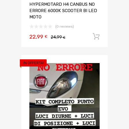
HYPERMOTARD H4 CANBUS NO
ERRORE 6000K SCOOTER BI LED
MOTO
(0 reviews)
22,99
Aggiungi 
€
24,99
€
IN OFFERTA!