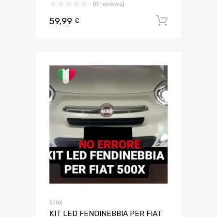
(0 reviews)
59,99
Aggiungi 
€
500X
KIT LED FENDINEBBIA PER FIAT