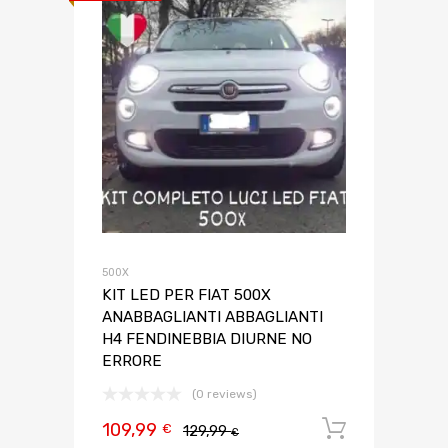
500X
KIT LED PER FIAT 500X
ANABBAGLIANTI ABBAGLIANTI
H4 FENDINEBBIA DIURNE NO
ERRORE
(0 reviews)
109,99
Aggiungi 
€
129,99
€