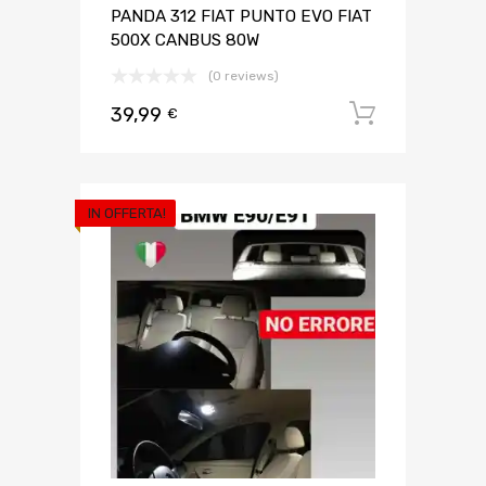
PANDA 312 FIAT PUNTO EVO FIAT
500X CANBUS 80W
(0 reviews)
39,99
Aggiungi 
€
IN OFFERTA!