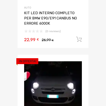
AUTO
KIT LED INTERNO COMPLETO
PER BMW E90/E91 CANBUS NO
ERRORE 6000K
(0 reviews)
22,99
Aggiungi 
€
26,99
€
IN OFFERTA!