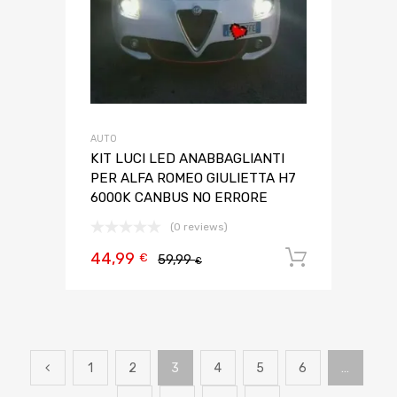
AUTO
KIT LUCI LED ANABBAGLIANTI
PER ALFA ROMEO GIULIETTA H7
6000K CANBUS NO ERRORE
(0 reviews)
44,99
Aggiungi 
€
59,99
€
1
2
3
4
5
6
…