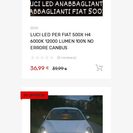
500X
LUCI LED PER FIAT 500X H4
6000K 12000 LUMEN 100% NO
ERRORE CANBUS
(0 reviews)
36,99
Aggiungi 
€
39,99
€
IN OFFERTA!