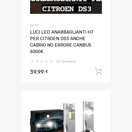
AUTO
LUCI LED ANABBAGLIANTI H7
PER CITROEN DS3 ANCHE
CABRIO NO ERRORE CANBUS
6000K
(0 reviews)
39,99
Aggiungi 
€