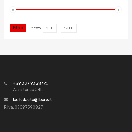
Filtro
Prezzo:
10 €
—
170 €
+39 327 9338725
Assistenza 24h
luciledauto@libero.it
P.iva: 07097590827