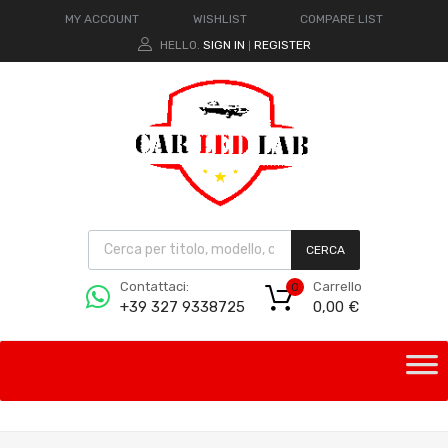
MY ACCOUNT
WISHLIST
COMPARE LIST
HELLO.
SIGN IN
REGISTER
|
CERCA
Carrello
Contattaci:
0
0,00
€
+39 327 9338725