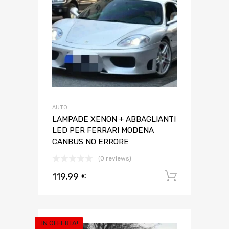
AUTO
LAMPADE XENON + ABBAGLIANTI
LED PER FERRARI MODENA
CANBUS NO ERRORE
(0 reviews)
119,99
Aggiungi 
€
IN OFFERTA!