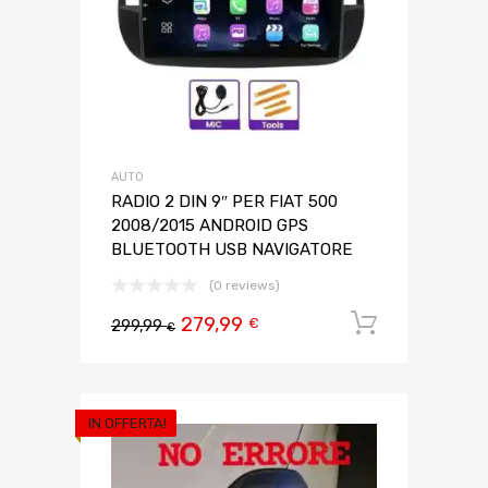
AUTO
RADIO 2 DIN 9″ PER FIAT 500
2008/2015 ANDROID GPS
BLUETOOTH USB NAVIGATORE
(0 reviews)
279,99
Aggiungi 
€
299,99
€
IN OFFERTA!