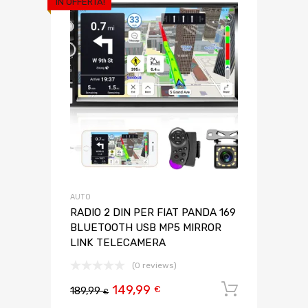
IN OFFERTA!
AUTO
RADIO 2 DIN PER FIAT PANDA 169
BLUETOOTH USB MP5 MIRROR
LINK TELECAMERA
(0 reviews)
149,99
Aggiungi 
€
189,99
€