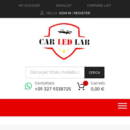
MY ACCOUNT
WISHLIST
COMPARE LIST
HELLO.
SIGN IN
REGISTER
|
CERCA
Carrello
Contattaci:
0
0,00
€
+39 327 9338725