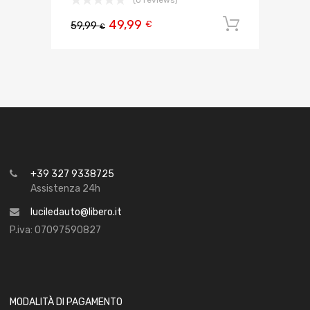
49,99
Aggiungi 
€
59,99
€
+39 327 9338725
Assistenza 24h
luciledauto@libero.it
P.iva: 07097590827
MODALITÀ DI PAGAMENTO