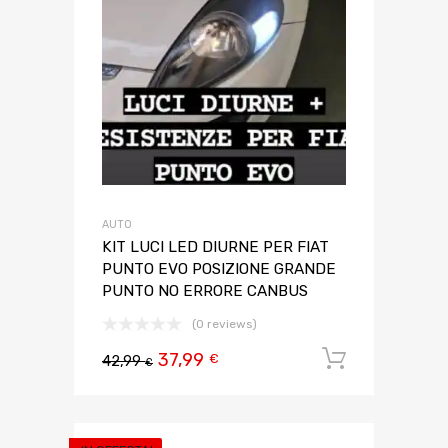
AUTO
KIT LUCI LED DIURNE PER FIAT
PUNTO EVO POSIZIONE GRANDE
PUNTO NO ERRORE CANBUS
(0 reviews)
37,99
Aggiungi 
€
42,99
€