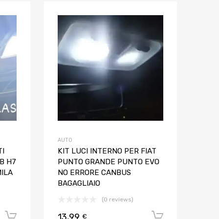
Aggiungi ai preferiti
Aggiungi ai pref
Aggiungi al confronto
Aggiungi al confron
AUTO
TI
KIT LUCI INTERNO PER FIAT
B H7
PUNTO GRANDE PUNTO EVO
ILA
NO ERRORE CANBUS
BAGAGLIAIO
(0 reviews)
13,99
Aggiungi al carrello
Aggiungi al
€