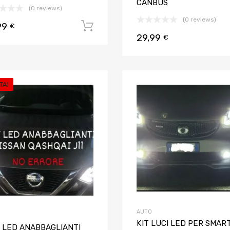
CANBUS
(0 reviews)
(0 reviews)
99
Aggiungi al carrello
€
29,99
€
TA!
Aggiungi ai preferiti
Aggiungi al confronto
AUTO
KIT LUCI LED PER SMAR
I LED ANABBAGLIANTI