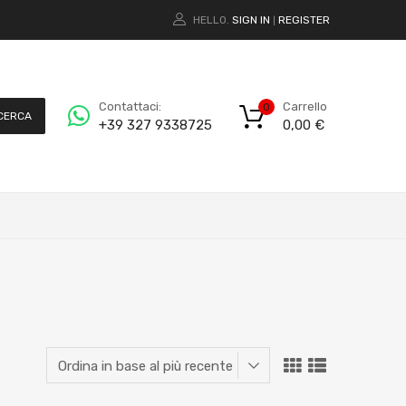
HELLO.
SIGN IN
REGISTER
|
Carrello
Contattaci:
0
CERCA
0,00
€
+39 327 9338725