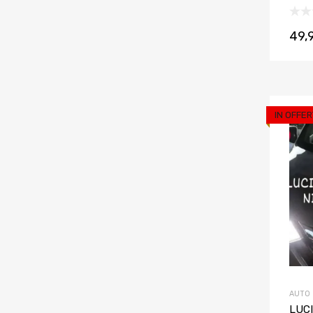
49,
IN OFFER
AUTO
LUC