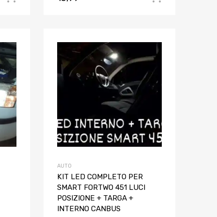
Aggiungi ai preferiti
Aggiungi ai pref
Aggiungi al confronto
Aggiungi al confron
AUTO
KIT LED COMPLETO PER
SMART FORTWO 451 LUCI
POSIZIONE + TARGA +
INTERNO CANBUS