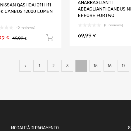
ANABBAGLIANTI
NISSAN QASHQAI J11 H11
ABBAGLIANTI CANBUS N
0K CANBUS 12000 LUMEN
ERRORE FORTWO
(0 reviews)
(0 reviews)
69,99
€
99
Aggiungi al carrello
€
49,99
€
1
2
3
…
15
16
17
MODALITÀ DI PAGAMENTO
S