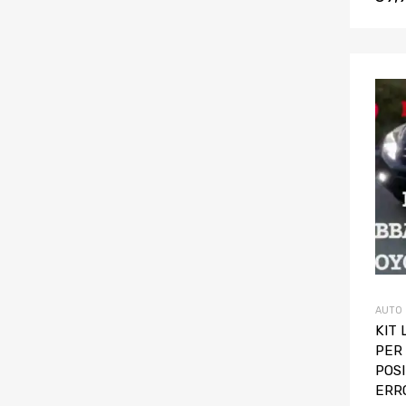
AUTO
KIT 
PER 
POS
ERR