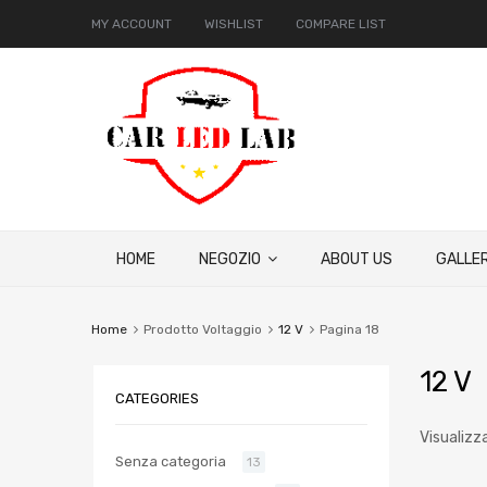
MY ACCOUNT
WISHLIST
COMPARE LIST
HOME
NEGOZIO
ABOUT US
GALLER
Home
Prodotto Voltaggio
12 V
Pagina 18
12 V
CATEGORIES
Visualizza
Senza categoria
13