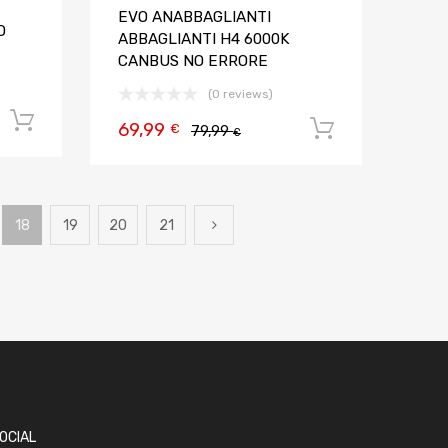
EVO ANABBAGLIANTI
O
ABBAGLIANTI H4 6000K
CANBUS NO ERRORE
(0 reviews)
Aggiungi al carrello
69,99
Aggiungi al
€
79,99
€
18
19
20
21
OCIAL