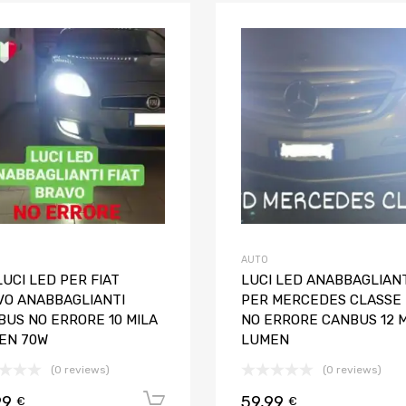
Aggiungi ai preferiti
Aggiungi al confronto
AUTO
LUCI LED PER FIAT
LUCI LED ANABBAGLIAN
VO ANABBAGLIANTI
PER MERCEDES CLASSE 
BUS NO ERRORE 10 MILA
NO ERRORE CANBUS 12 M
EN 70W
LUMEN
(0 reviews)
(0 reviews)
99
59,99
Aggiungi al carrello
€
€