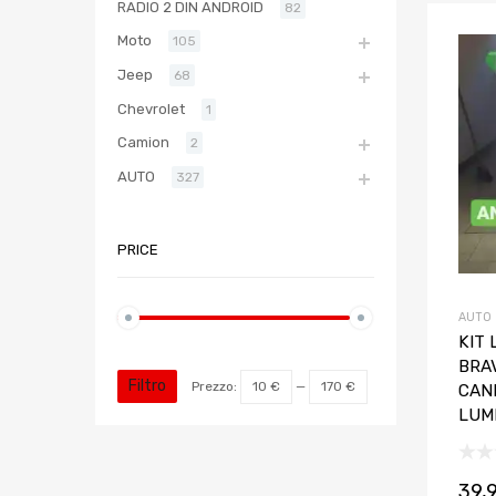
RADIO 2 DIN ANDROID
82
Moto
105
Jeep
68
Chevrolet
1
Camion
2
AUTO
327
PRICE
AUTO
KIT 
BRA
Filtro
Prezzo:
10 €
—
170 €
CAN
LUM
39,