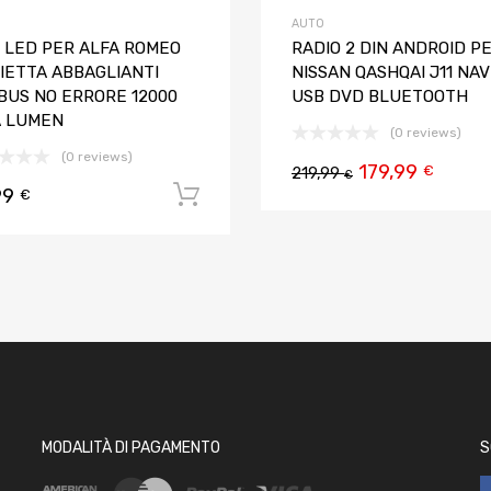
AUTO
I LED PER ALFA ROMEO
RADIO 2 DIN ANDROID P
LIETTA ABBAGLIANTI
NISSAN QASHQAI J11 NAV
BUS NO ERRORE 12000
USB DVD BLUETOOTH
A LUMEN
(0 reviews)
(0 reviews)
179,99
€
219,99
€
99
 carrello
Aggiungi al carrello
€
MODALITÀ DI PAGAMENTO
S