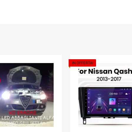
IN OFFERTA!
riti
Aggiungi ai preferiti
o
Aggiungi al confronto