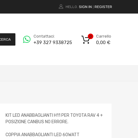
HELLO.
SIGN IN
REGISTER
|
Carrello
Contattaci:
0
CERCA
0,00
€
+39 327 9338725
KIT LED ANABBAGLIANTI H11 PER TOYOTA RAV 4 +
POSIZIONE CANBUS NO ERRORE.
COPPIA ANABBAGLIANTI LED 60WATT