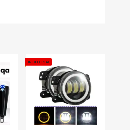
IN OFFERTA!
Aggiungi ai preferiti
Aggiungi ai pref
Aggiungi al confronto
Aggiungi al confron