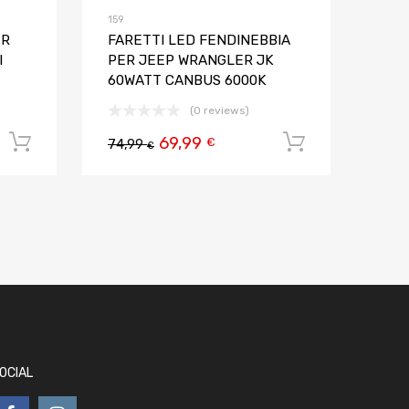
159
ER
FARETTI LED FENDINEBBIA
I
PER JEEP WRANGLER JK
60WATT CANBUS 6000K
(0 reviews)
69,99
Aggiungi al carrello
Aggiungi al
€
74,99
€
OCIAL