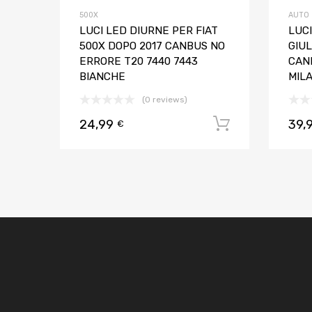
500X
AUTO
LUCI LED DIURNE PER FIAT
LUC
500X DOPO 2017 CANBUS NO
GIU
ERRORE T20 7440 7443
CAN
BIANCHE
MIL
(0 reviews)
24,99
39,
Aggiungi al
€