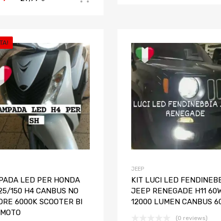
TA!
Aggiungi ai preferiti
Aggiungi al confronto
JEEP
PADA LED PER HONDA
KIT LUCI LED FENDINEB
25/150 H4 CANBUS NO
JEEP RENEGADE H11 60
ORE 6000K SCOOTER BI
12000 LUMEN CANBUS 6
 MOTO
(0 reviews)