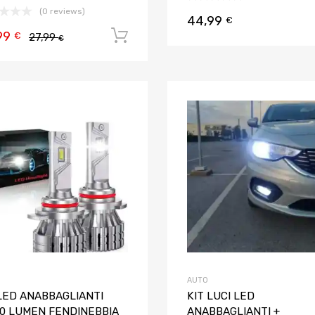
(0 reviews)
44,99
€
99
Aggiungi al carrello
€
27,99
€
Aggiungi ai preferiti
Aggiungi al confronto
AUTO
 LED ANABBAGLIANTI
KIT LUCI LED
00 LUMEN FENDINEBBIA
ANABBAGLIANTI +