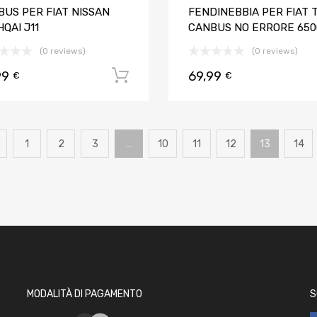
BUS PER FIAT NISSAN
FENDINEBBIA PER FIAT 
QAI J11
CANBUS NO ERRORE 650
(0 reviews)
(0 reviews)
99
69,99
Aggiungi al carrello
€
€
1
2
3
…
10
11
12
13
14
MODALITÀ DI PAGAMENTO
S