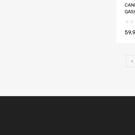
CAN
QASH
59,