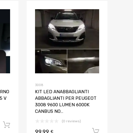
Aggiungi ai preferiti
Aggiungi ai pref
Aggiungi al confronto
Aggiungi al confron
3008
ERNO
KIT LED ANABBAGLIANTI
5 V
ABBAGLIANTI PER PEUGEOT
3008 9600 LUMEN 6000K
CANBUS NO…
(0 reviews)
Aggiungi al carrello
99,99
Aggiungi al
€