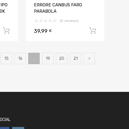
TIPO
ERRORE CANBUS FARO
0K
PARABOLA
(0 reviews)
39,99
Aggiungi al carrello
Aggiungi al
€
15
16
…
19
20
21
OCIAL