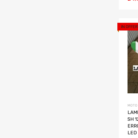
IN OFFER
MOTO
LAM
SH 1
ERR
LED