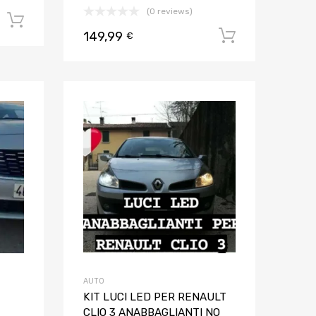
(0 reviews)
Aggiungi al carrello
149,99
Aggiungi al
€
Aggiungi ai preferiti
Aggiungi ai pref
Aggiungi al confronto
Aggiungi al confron
AUTO
KIT LUCI LED PER RENAULT
CLIO 3 ANABBAGLIANTI NO