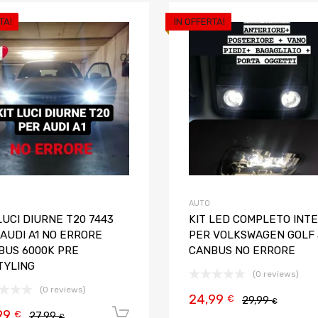
TA!
IN OFFERTA!
Aggiungi ai preferiti
Aggiungi al confronto
AUTO
LUCI DIURNE T20 7443
KIT LED COMPLETO INT
AUDI A1 NO ERRORE
PER VOLKSWAGEN GOLF 
BUS 6000K PRE
CANBUS NO ERRORE
TYLING
(0 reviews)
(0 reviews)
24,99
€
29,99
€
99
Aggiungi al carrello
€
27,99
€