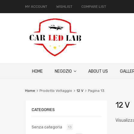
MY ACCOUNT
WISHLIST
COMPARE LIST
HOME
NEGOZIO
ABOUT US
GALLER
Home
Prodotto Voltaggio
12 V
Pagina 13
12 V
CATEGORIES
Visualizza
Senza categoria
13