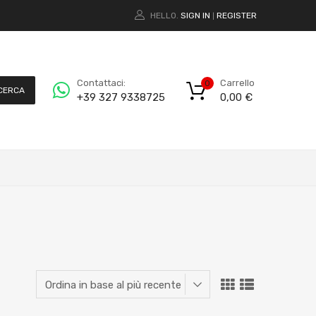
HELLO.
SIGN IN
REGISTER
|
Carrello
Contattaci:
0
CERCA
0,00
€
+39 327 9338725