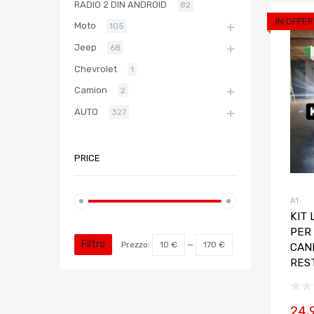
RADIO 2 DIN ANDROID
82
IN OFFER
Moto
105
Jeep
68
Chevrolet
1
Camion
2
AUTO
327
PRICE
A1
KIT 
PER 
Filtro
Prezzo:
10 €
—
170 €
CAN
RES
24,