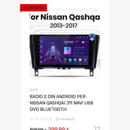
IN OFFERTA!
AUTO
RADIO 2 DIN ANDROID PER
NISSAN QASHQAI J11 NAVI USB
DVD BLUETOOTH
(0 reviews)
299,99
Aggiungi 
€
309,99