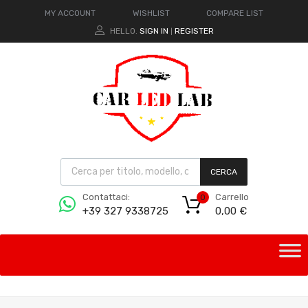
MY ACCOUNT
WISHLIST
COMPARE LIST
HELLO.
SIGN IN
REGISTER
|
CERCA
Carrello
Contattaci:
0
0,00
€
+39 327 9338725