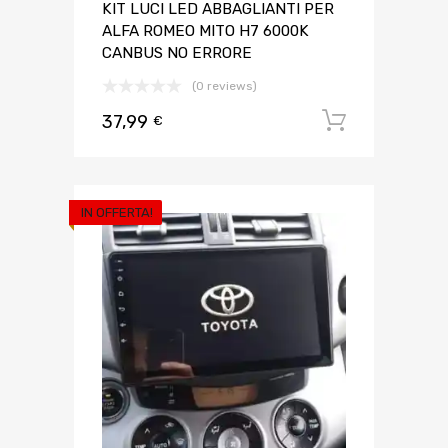
KIT LUCI LED ABBAGLIANTI PER
ALFA ROMEO MITO H7 6000K
CANBUS NO ERRORE
(0 reviews)
37,99
Aggiungi 
€
IN OFFERTA!