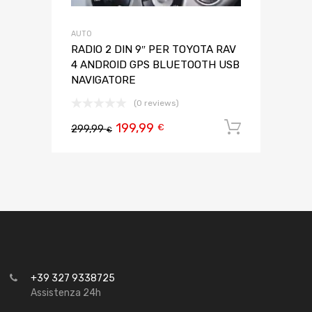
AUTO
RADIO 2 DIN 9″ PER TOYOTA RAV
4 ANDROID GPS BLUETOOTH USB
NAVIGATORE
(0 reviews)
199,99
Aggiungi 
€
299,99
€
+39 327 9338725
Assistenza 24h