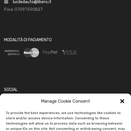
luciledauto@libero.it
P.iva: 07097590827
MODALITÀ DI PAGAMENTO
SOCIAL
Manage Cookie Consent
To provide the best experiences, we use technologies like cookies to
store and/or access device information. Consenting to these
technologies will allow us to process data such as browsing behavior
or unique IDs on this site. Not consenting or withdrawing consent, may
Copyright ©
2026
Ledautoshop Auto Parts | Icons made by
Freepik
from