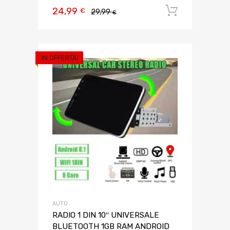
24,99
Aggiungi 
€
29,99
€
IN OFFERTA!
AUTO
RADIO 1 DIN 10″ UNIVERSALE
BLUETOOTH 1GB RAM ANDROID