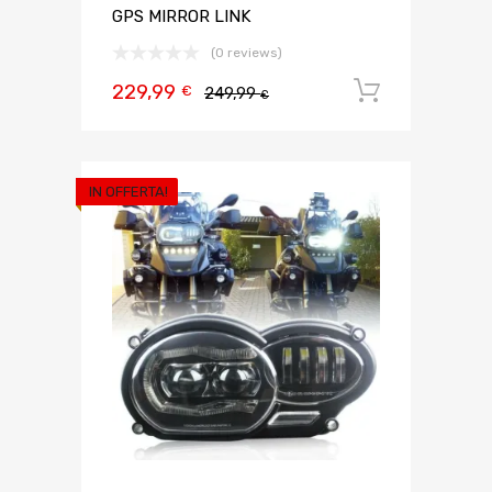
GPS MIRROR LINK
(0 reviews)
229,99
Aggiungi 
€
249,99
€
IN OFFERTA!