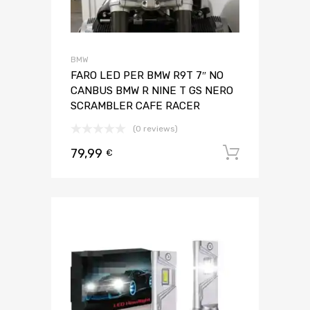
BMW
FARO LED PER BMW R9T 7″ NO
CANBUS BMW R NINE T GS NERO
SCRAMBLER CAFE RACER
(0 reviews)
79,99
Aggiungi 
€