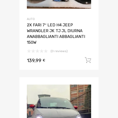
AUTO
2X FARI 7″ LED H4 JEEP
WRANGLER JK TJ JL DIURNA
ANABBAGLIANTI ABBAGLIANTI
150W
(0 reviews)
139,99
Aggiungi 
€