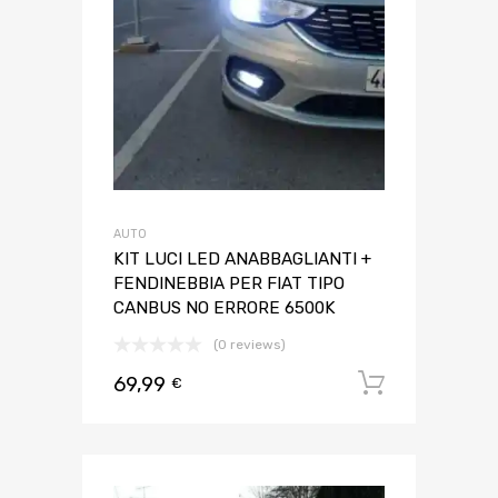
AUTO
KIT LUCI LED ANABBAGLIANTI +
FENDINEBBIA PER FIAT TIPO
CANBUS NO ERRORE 6500K
(0 reviews)
69,99
Aggiungi 
€