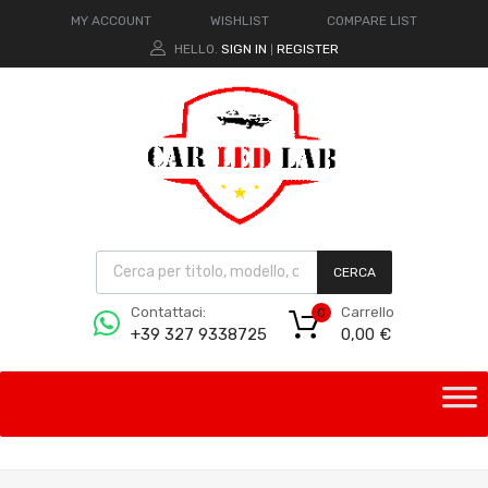
MY ACCOUNT
WISHLIST
COMPARE LIST
HELLO.
SIGN IN
REGISTER
|
CERCA
Carrello
Contattaci:
0
0,00
€
+39 327 9338725