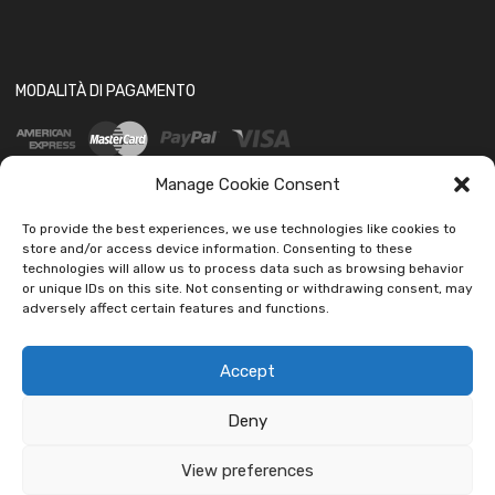
MODALITÀ DI PAGAMENTO
Manage Cookie Consent
To provide the best experiences, we use technologies like cookies to
store and/or access device information. Consenting to these
technologies will allow us to process data such as browsing behavior
SOCIAL
or unique IDs on this site. Not consenting or withdrawing consent, may
adversely affect certain features and functions.
Accept
Deny
Copyright ©
2026
Ledautoshop Auto Parts | Icons made by
Freepik
from
www.flaticon.com
View preferences
car led lab Tantissimi prodotti per auto e moto.
Ignora