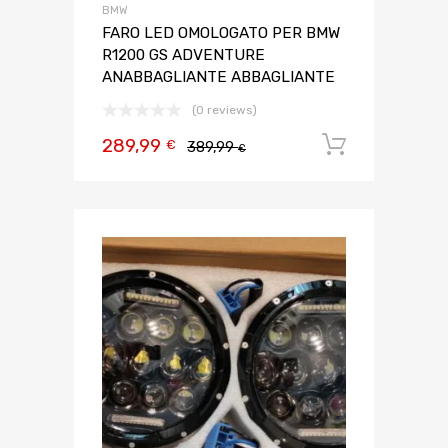
BMW
FARO LED OMOLOGATO PER BMW
R1200 GS ADVENTURE
ANABBAGLIANTE ABBAGLIANTE
(0 reviews)
289,99
Aggiungi 
€
389,99
€