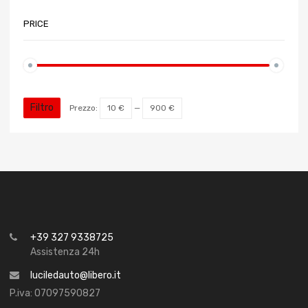
PRICE
Filtro
Prezzo:
10 €
—
900 €
+39 327 9338725
Assistenza 24h
luciledauto@libero.it
P.iva: 07097590827