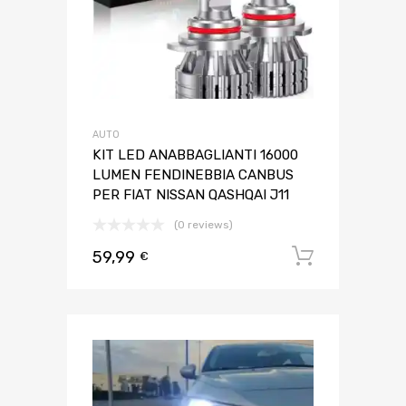
AUTO
KIT LED ANABBAGLIANTI 16000
LUMEN FENDINEBBIA CANBUS
PER FIAT NISSAN QASHQAI J11
(0 reviews)
59,99
Aggiungi 
€