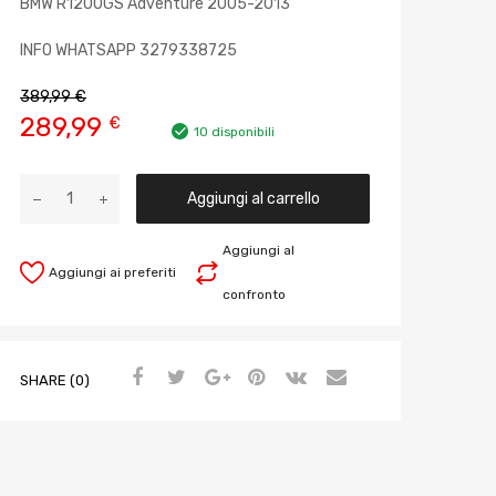
BMW R1200GS Adventure 2005-2013
INFO WHATSAPP 3279338725
389,99
€
289,99
€
10 disponibili
Aggiungi al carrello
Aggiungi al
Aggiungi ai preferiti
confronto
SHARE (0)