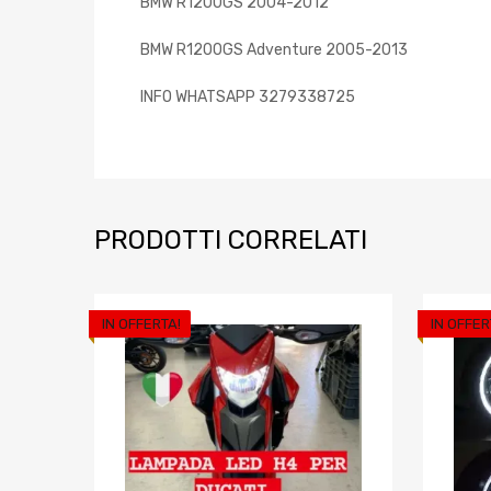
BMW R1200GS 2004-2012
BMW R1200GS Adventure 2005-2013
INFO WHATSAPP 3279338725
PRODOTTI CORRELATI
IN OFFERTA!
IN OFFER
Aggiungi ai prefe
Aggiungi al confront