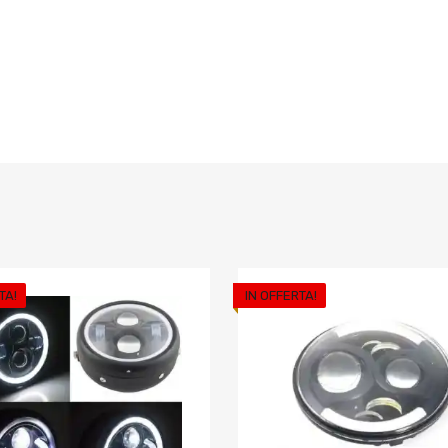
TA!
IN OFFERTA!
riti
Aggiungi ai preferiti
o
Aggiungi al confronto