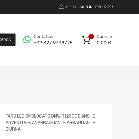
HELLO.
SIGN IN
REGISTER
|
Carrello
Contattaci:
0
CERCA
0,00
€
+39 327 9338725
FARO LED OMOLOGATO BMW R1200GS ANCHE
ADVENTURE, ANABBAGLIANTE ABBAGLIANTE
DIURNA