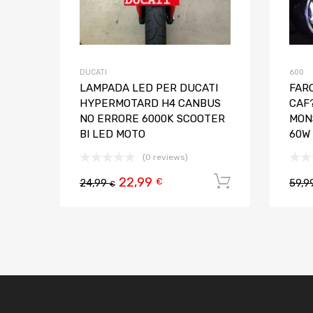
DUCATI
600
LAMPADA LED PER DUCATI
FARO
HYPERMOTARD H4 CANBUS
CAF
NO ERRORE 6000K SCOOTER
MON
BI LED MOTO
60W
(0 reviews)
22,99
Aggiungi al
€
24,99
59,9
€