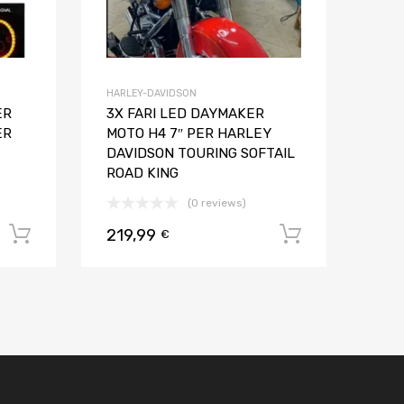
HARLEY-DAVIDSON
ER
3X FARI LED DAYMAKER
ER
MOTO H4 7″ PER HARLEY
DAVIDSON TOURING SOFTAIL
ROAD KING
(0 reviews)
219,99
Aggiungi al carrello
Aggiungi al
€