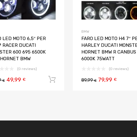
BMW
 LED MOTO 6,5″ PER
FARO LED MOTO H4 7″ P
? RACER DUCATI
HARLEY DUCATI MONST
STER 600 695 6500K
HORNET BMW R CANBUS
 HORNET BMW
6000K 75WATT
(0 reviews)
(0 reviews)
49,99
79,99
 carrello
Aggiungi al carrello
€
€
9
89,99
€
€