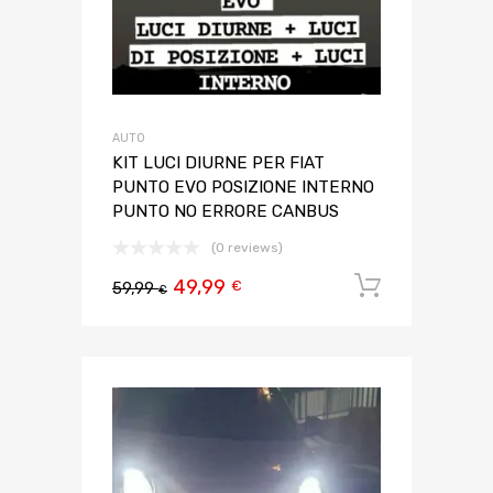
AUTO
KIT LUCI DIURNE PER FIAT
PUNTO EVO POSIZIONE INTERNO
PUNTO NO ERRORE CANBUS
(0 reviews)
49,99
Aggiungi 
€
59,99
€