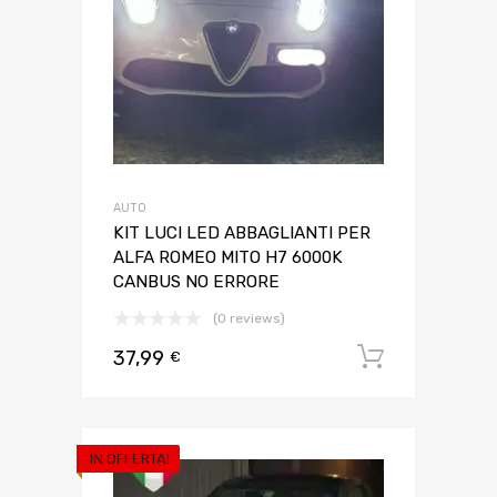
AUTO
KIT LUCI LED ABBAGLIANTI PER
ALFA ROMEO MITO H7 6000K
CANBUS NO ERRORE
(0 reviews)
37,99
Aggiungi 
€
IN OFFERTA!