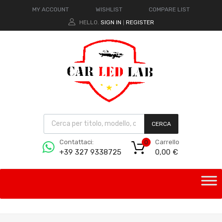
MY ACCOUNT
WISHLIST
COMPARE LIST
HELLO.
SIGN IN
REGISTER
|
CERCA
Carrello
Contattaci:
0
0,00
€
+39 327 9338725