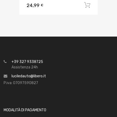
24,99
Aggiungi 
€
+39 327 9338725
Assistenza 24h
luciledauto@libero.it
P.iva: 07097590827
MODALITÀ DI PAGAMENTO