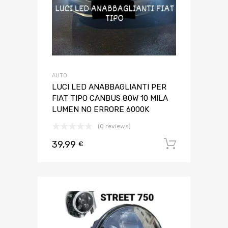
AUTO
LUCI LED ANABBAGLIANTI PER
FIAT TIPO CANBUS 80W 10 MILA
LUMEN NO ERRORE 6000K
(0 reviews)
39,99
Aggiungi 
€