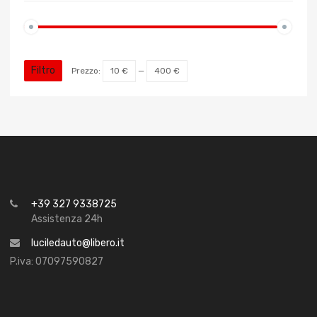
Filtro
Prezzo:
10 €
—
400 €
+39 327 9338725
Assistenza 24h
luciledauto@libero.it
P.iva: 07097590827