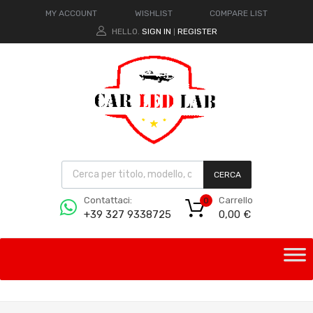
MY ACCOUNT
WISHLIST
COMPARE LIST
HELLO.
SIGN IN
REGISTER
|
CERCA
Carrello
Contattaci:
0
0,00
€
+39 327 9338725