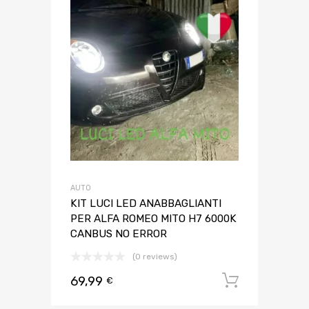
AUTO
KIT LUCI LED ANABBAGLIANTI
PER ALFA ROMEO MITO H7 6000K
CANBUS NO ERROR
(0 reviews)
69,99
Aggiungi 
€