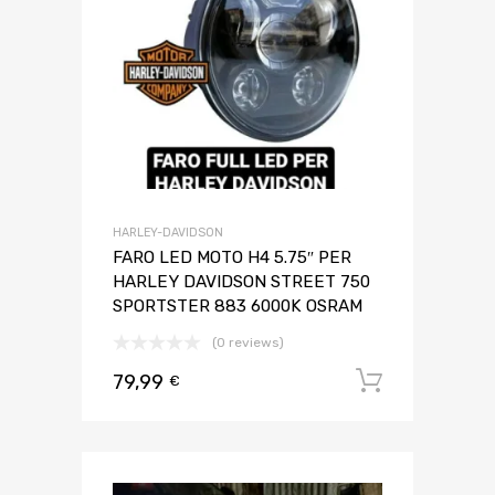
HARLEY-DAVIDSON
FARO LED MOTO H4 5.75″ PER
HARLEY DAVIDSON STREET 750
SPORTSTER 883 6000K OSRAM
(0 reviews)
79,99
Aggiungi 
€