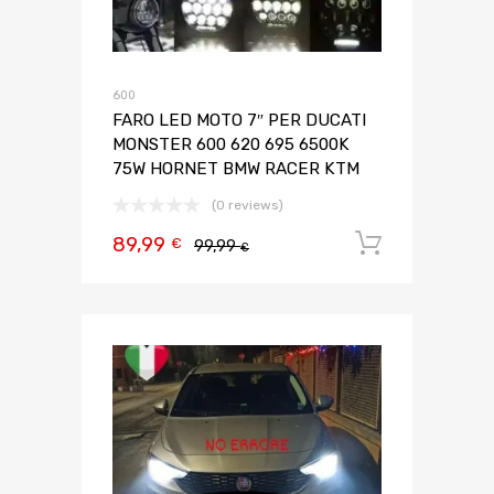
600
FARO LED MOTO 7″ PER DUCATI
MONSTER 600 620 695 6500K
75W HORNET BMW RACER KTM
(0 reviews)
89,99
Aggiungi 
€
99,99
€