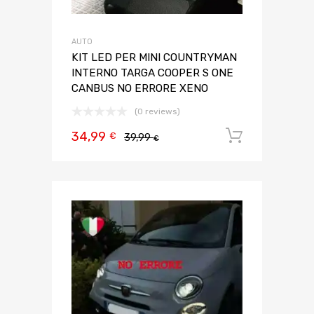
AUTO
KIT LED PER MINI COUNTRYMAN
INTERNO TARGA COOPER S ONE
CANBUS NO ERRORE XENO
(0 reviews)
34,99
Aggiungi 
€
39,99
€