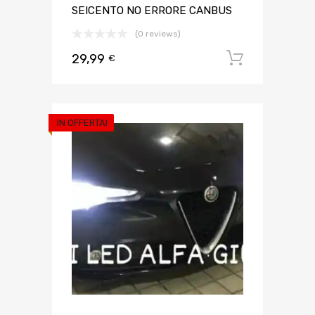
SEICENTO NO ERRORE CANBUS
(0 reviews)
29,99
Aggiungi 
€
IN OFFERTA!