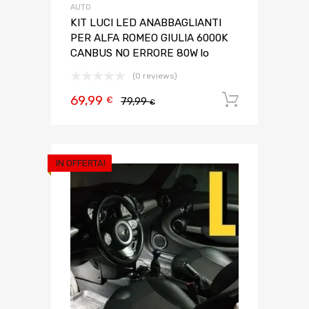
AUTO
KIT LUCI LED ANABBAGLIANTI
PER ALFA ROMEO GIULIA 6000K
CANBUS NO ERRORE 80W lo
(0 reviews)
69,99
Aggiungi 
€
79,99
€
IN OFFERTA!