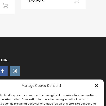
179,99
Aggiungi al
€
Aggiungi al carrello
OCIAL
Manage Cookie Consent
the best experiences, we use technologies like cookies to store and/or
ce information. Consenting to these technologies will allow us to
a such as browsing behavior or unique IDs on this site. Not consenting