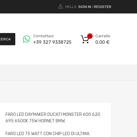
HELLO.
SIGN IN
REGISTER
|
Carrello
Contattaci:
0
CERCA
0,00
€
+39 327 9338725
FARO LED DAYMAKER DUCATI MONSTER 600 620
695 6500K 75W HORNET BMW.
FARO LED 75 WATT CON CHIP LED DI ULTIMA