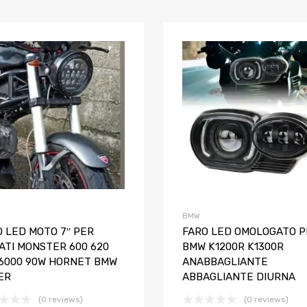
riti
Aggiungi ai preferiti
o
Aggiungi al confronto
BMW
O LED MOTO 7″ PER
FARO LED OMOLOGATO P
ATI MONSTER 600 620
BMW K1200R K1300R
 6000 90W HORNET BMW
ANABBAGLIANTE
ER
ABBAGLIANTE DIURNA
(0 reviews)
(0 reviews)