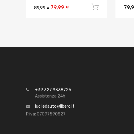
79,99
79,
Aggiungi al
€
89,99
€
+39 327 9338725
Assistenza 24h
luciledauto@libero.it
P.iva: 07097590827