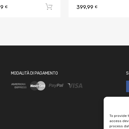
99
399,99
 carrello
Aggiungi al carrello
€
€
MODALITÀ DI PAGAMENTO
S
To provide 
access devi
process dat