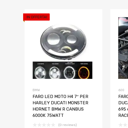
IN OFFERTA!
Aggiungi ai prefe
Aggiungi al confront
BMW
600
FARO LED MOTO H4 7″ PER
FAR
HARLEY DUCATI MONSTER
DUC
HORNET BMW R CANBUS
695
6000K 75WATT
RAC
(0 reviews)