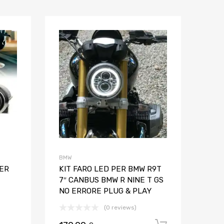
Aggiungi ai preferiti
Aggiungi ai pref
Aggiungi al confronto
Aggiungi al confron
BMW
ER
KIT FARO LED PER BMW R9T
7″ CANBUS BMW R NINE T GS
NO ERRORE PLUG & PLAY
(0 reviews)