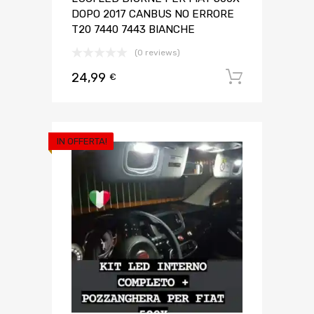
DOPO 2017 CANBUS NO ERRORE
T20 7440 7443 BIANCHE
(0 reviews)
24,99
Aggiungi 
€
IN OFFERTA!