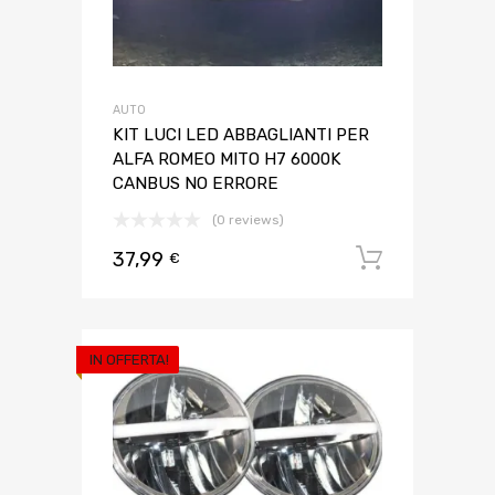
AUTO
KIT LUCI LED ABBAGLIANTI PER
ALFA ROMEO MITO H7 6000K
CANBUS NO ERRORE
(0 reviews)
37,99
Aggiungi 
€
IN OFFERTA!