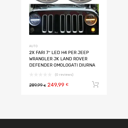
AUTO
2X FARI 7″ LED H4 PER JEEP
WRANGLER JK LAND ROVER
DEFENDER OMOLOGATI DIURNA
(0 reviews)
249,99
Aggiungi 
€
289,99
€