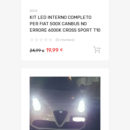
500X
KIT LED INTERNO COMPLETO
PER FIAT 500X CANBUS NO
ERRORE 6000K CROSS SPORT T10
(0 reviews)
19,99
Aggiungi 
€
24,99
€