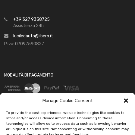
+39 327 9338725
Assistenza 24h
luciledauto@libero.it
P.iva: 07097590827
MODALITÀ DI PAGAMENTO
Manage Cookie Consent
To provide the best experiences, we use technologies like cookies to
store and/or access device information. Consenting to these
technologies will allow us to process data such as browsing behavior
SOCIAL
or unique IDs on this site. Not consenting or withdrawing consent, may
adversely affect certain features and functions.