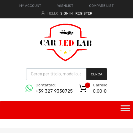
MY ACCOUNT
WISHLIST
COMPARE LIST
HELLO.
SIGN IN
REGISTER
|
CERCA
Carrello
Contattaci:
0
0,00
€
+39 327 9338725