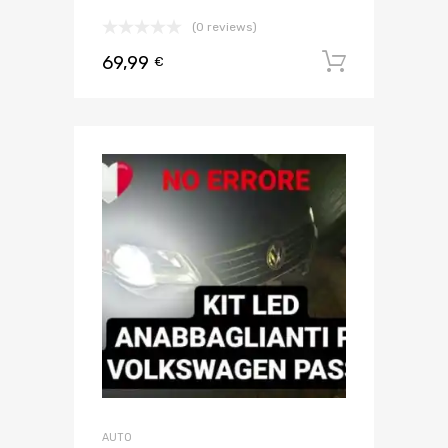
(0 reviews)
69,99
Aggiungi 
€
AUTO