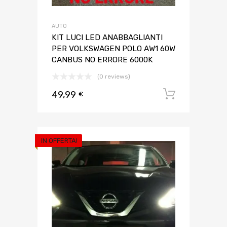
AUTO
KIT LUCI LED ANABBAGLIANTI
PER VOLKSWAGEN POLO AW1 60W
CANBUS NO ERRORE 6000K
(0 reviews)
49,99
Aggiungi 
€
IN OFFERTA!