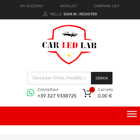
MY ACCOUNT
WISHLIST
COMPARE LIST
HELLO.
SIGN IN
REGISTER
|
CERCA
Carrello
Contattaci:
0
0,00
€
+39 327 9338725