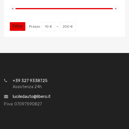
Filtro
Prezzo:
10 €
—
200 €
+39 327 9338725
Assistenza 24h
luciledauto@libero.it
P.iva: 07097590827