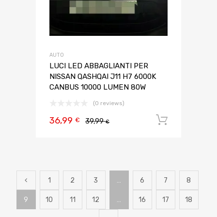
AUTO
LUCI LED ABBAGLIANTI PER
NISSAN QASHQAI J11 H7 6000K
CANBUS 10000 LUMEN 80W
(0 reviews)
36,99
Aggiungi 
€
39,99
€
1
2
3
…
6
7
8
9
10
11
12
…
16
17
18