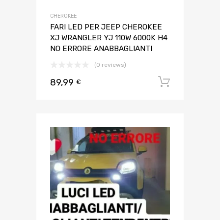
CHEROKEE
FARI LED PER JEEP CHEROKEE
XJ WRANGLER YJ 110W 6000K H4
NO ERRORE ANABBAGLIANTI
(0 reviews)
89,99
Aggiungi 
€