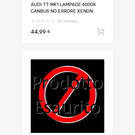
AUDI TT MK1 LAMPADE 6000K
CANBUS NO ERRORE XENON
(0 reviews)
44,99
Aggiungi 
€