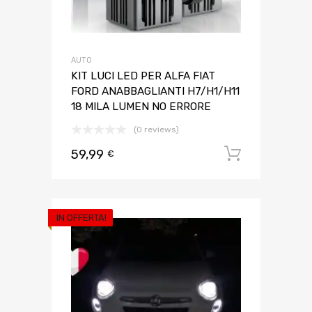
AUTO
KIT LUCI LED PER ALFA FIAT
FORD ANABBAGLIANTI H7/H1/H11
18 MILA LUMEN NO ERRORE
(0 reviews)
59,99
Aggiungi 
€
IN OFFERTA!