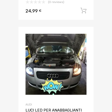
(0 reviews)
24,99
Aggiungi 
€
AUDI
LUCI LED PER ANABBAGLIANTI