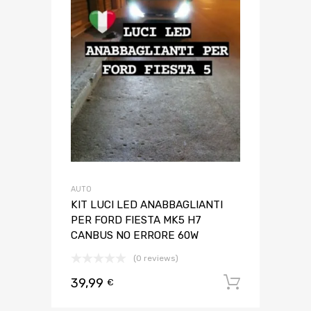
AUTO
KIT LUCI LED ANABBAGLIANTI
PER FORD FIESTA MK5 H7
CANBUS NO ERRORE 60W
(0 reviews)
39,99
Aggiungi 
€