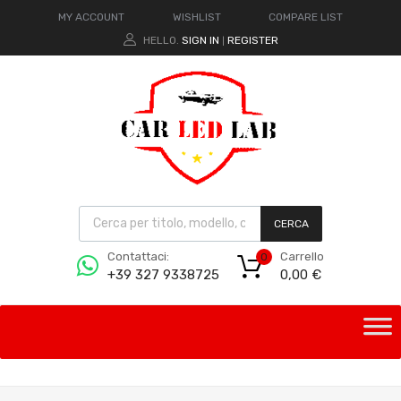
MY ACCOUNT
WISHLIST
COMPARE LIST
HELLO.
SIGN IN
REGISTER
|
CERCA
Carrello
Contattaci:
0
0,00
€
+39 327 9338725