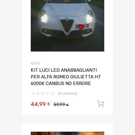
AUTO
KIT LUCI LED ANABBAGLIANTI
PER ALFA ROMEO GIULIETTA H7
6000K CANBUS NO ERRORE
(0 reviews)
44,99
Aggiungi 
€
59,99
€