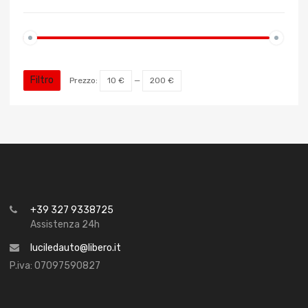
Filtro
Prezzo:
10 €
—
200 €
+39 327 9338725
Assistenza 24h
luciledauto@libero.it
P.iva: 07097590827