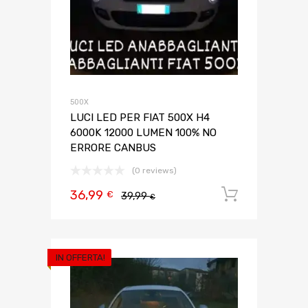
500X
LUCI LED PER FIAT 500X H4
6000K 12000 LUMEN 100% NO
ERRORE CANBUS
(0 reviews)
36,99
Aggiungi 
€
39,99
€
IN OFFERTA!