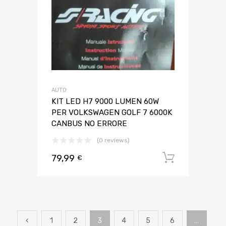
AUTO
KIT LED H7 9000 LUMEN 60W
PER VOLKSWAGEN GOLF 7 6000K
CANBUS NO ERRORE
(0 reviews)
79,99
Aggiungi 
€
1
2
3
4
5
6
…