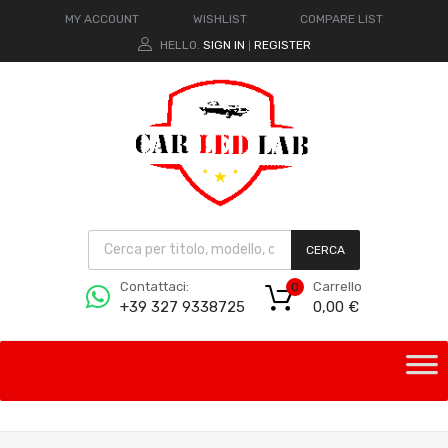
MY ACCOUNT
WISHLIST
COMPARE LIST
HELLO.
SIGN IN
REGISTER
|
CERCA
Carrello
Contattaci:
0
0,00
€
+39 327 9338725