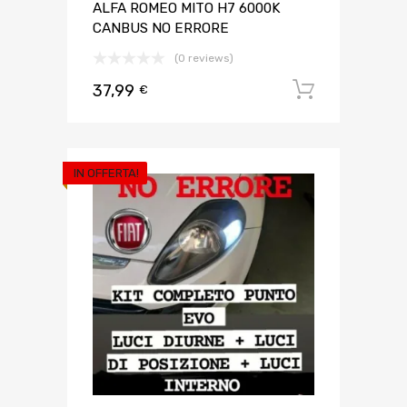
ALFA ROMEO MITO H7 6000K
CANBUS NO ERRORE
(0 reviews)
37,99
Aggiungi 
€
IN OFFERTA!