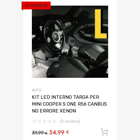
IN OFFERTA!
AUTO
KIT LED INTERNO TARGA PER
MINI COOPER S ONE R56 CANBUS
NO ERRORE XENON
(0 reviews)
34,99
Aggiungi 
€
39,99
€