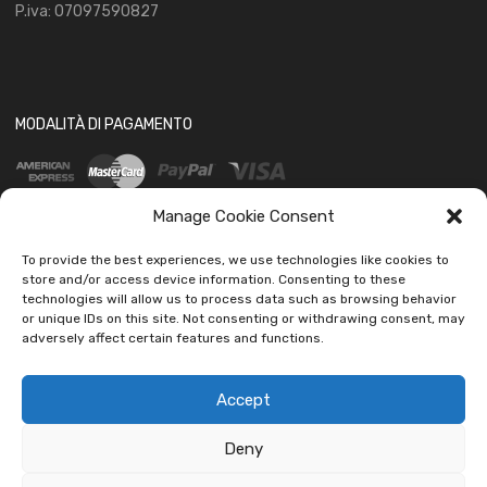
P.iva: 07097590827
MODALITÀ DI PAGAMENTO
Manage Cookie Consent
To provide the best experiences, we use technologies like cookies to
store and/or access device information. Consenting to these
technologies will allow us to process data such as browsing behavior
SOCIAL
or unique IDs on this site. Not consenting or withdrawing consent, may
adversely affect certain features and functions.
Accept
Deny
Copyright ©
2026
Ledautoshop Auto Parts | Icons made by
Freepik
from
www.flaticon.com