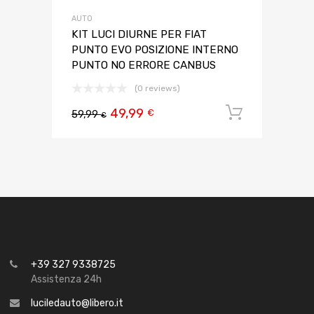
AUTO
KIT LUCI DIURNE PER FIAT
PUNTO EVO POSIZIONE INTERNO
PUNTO NO ERRORE CANBUS
(0 reviews)
49,99
Aggiungi 
€
59,99
€
+39 327 9338725
Assistenza 24h
luciledauto@libero.it