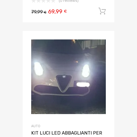
(0 reviews)
69,99
Aggiungi 
€
79,99
€
AUTO
KIT LUCI LED ABBAGLIANTI PER