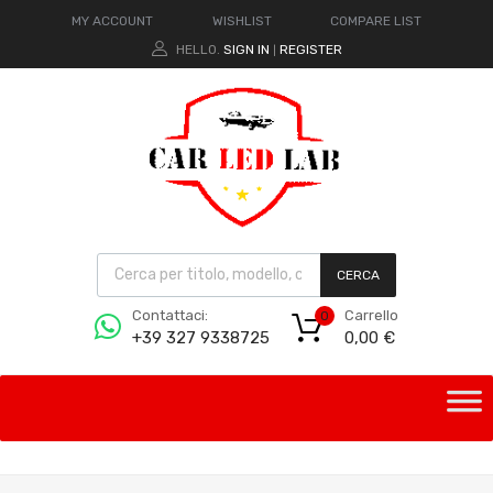
MY ACCOUNT
WISHLIST
COMPARE LIST
HELLO.
SIGN IN
REGISTER
|
CERCA
Carrello
Contattaci:
0
0,00
€
+39 327 9338725