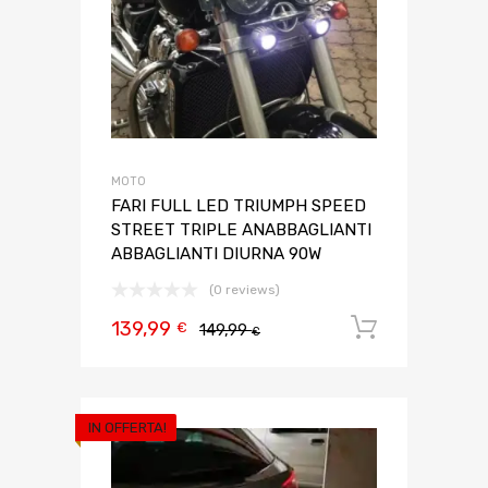
MOTO
FARI FULL LED TRIUMPH SPEED
STREET TRIPLE ANABBAGLIANTI
ABBAGLIANTI DIURNA 90W
(0 reviews)
139,99
Aggiungi 
€
149,99
€
IN OFFERTA!