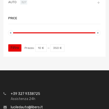
AUTO
327
PRICE
Filtro
Prezzo:
10 €
—
350 €
+39 327 9338725
Assistenza 24h
luciledauto@libero.it