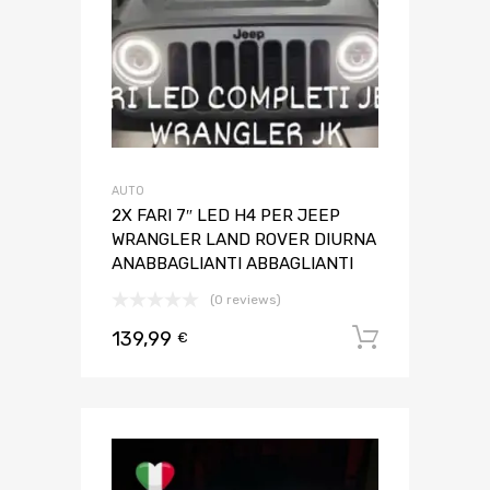
AUTO
2X FARI 7″ LED H4 PER JEEP
WRANGLER LAND ROVER DIURNA
ANABBAGLIANTI ABBAGLIANTI
(0 reviews)
139,99
Aggiungi 
€