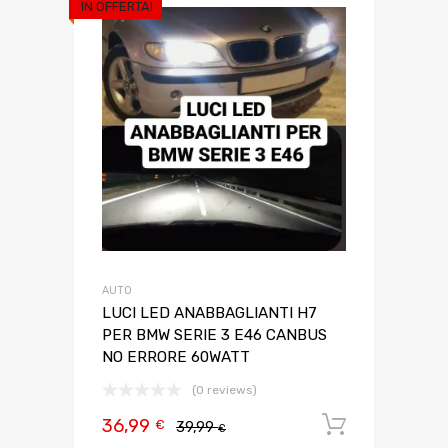
IN OFFERTA!
AUTO
LUCI LED ANABBAGLIANTI H7
PER BMW SERIE 3 E46 CANBUS
NO ERRORE 60WATT
(0 reviews)
36,99
Aggiungi 
€
39,99
€