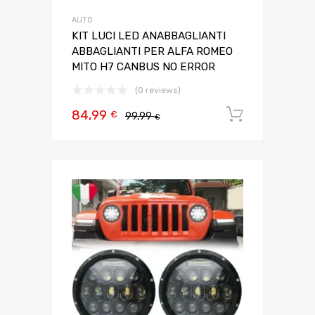
AUTO
KIT LUCI LED ANABBAGLIANTI
ABBAGLIANTI PER ALFA ROMEO
MITO H7 CANBUS NO ERROR
(0 reviews)
84,99
Aggiungi 
€
99,99
€