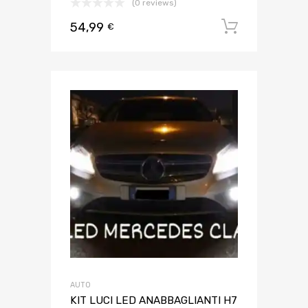
(0 reviews)
54,99
Aggiungi 
€
AUTO
KIT LUCI LED ANABBAGLIANTI H7