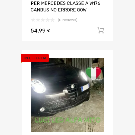
PER MERCEDES CLASSE A W176
CANBUS NO ERRORE 80W
(0 reviews)
54,99
Aggiungi 
€
IN OFFERTA!