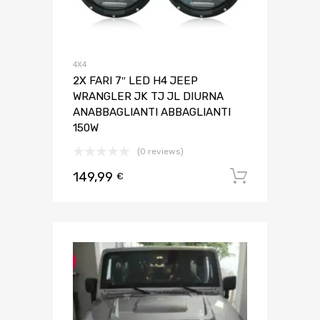
4X4
2X FARI 7″ LED H4 JEEP
WRANGLER JK TJ JL DIURNA
ANABBAGLIANTI ABBAGLIANTI
150W
(0 reviews)
149,99
Aggiungi 
€