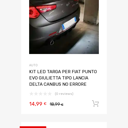
AUTO
KIT LED TARGA PER FIAT PUNTO
EVO GIULIETTA TIPO LANCIA
DELTA CANBUS NO ERRORE
(0 reviews)
14,99
Aggiungi 
€
18,99
€