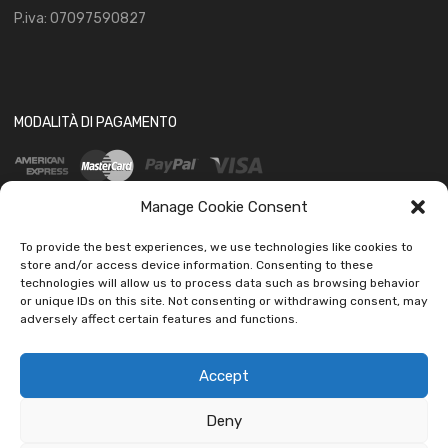
P.iva: 07097590827
MODALITÀ DI PAGAMENTO
Manage Cookie Consent
To provide the best experiences, we use technologies like cookies to
store and/or access device information. Consenting to these
technologies will allow us to process data such as browsing behavior
SOCIAL
or unique IDs on this site. Not consenting or withdrawing consent, may
adversely affect certain features and functions.
Accept
Deny
Copyright ©
2026
Ledautoshop Auto Parts | Icons made by
Freepik
from