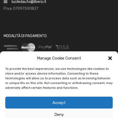
luciledauto@libero.it
P.iva: 07097590827
MODALITÀ DI PAGAMENTO
Manage Cookie Consent
To provide the best experiences, we use technologies like cookies to
store and/or access device information. Consenting to these
technologies will allow us to process data such as browsing behavior
SOCIAL
or unique IDs on this site. Not consenting or withdrawing consent, may
adversely affect certain features and functions.
Accept
Deny
Copyright ©
2026
Ledautoshop Auto Parts | Icons made by
Freepik
from