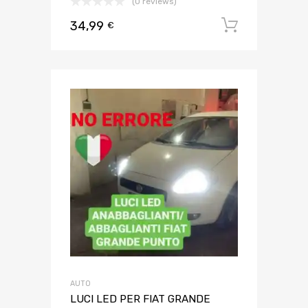
(0 reviews)
34,99
Aggiungi 
€
AUTO
LUCI LED PER FIAT GRANDE