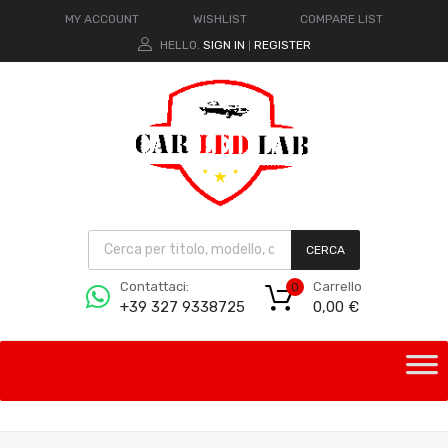
MY ACCOUNT
WISHLIST
COMPARE LIST
HELLO.
SIGN IN
REGISTER
|
CERCA
Carrello
Contattaci:
0
0,00
€
+39 327 9338725