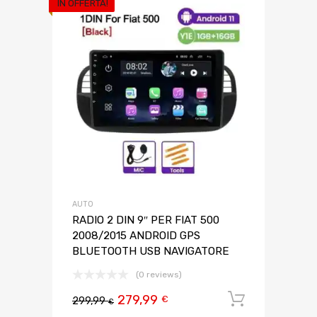
IN OFFERTA!
AUTO
RADIO 2 DIN 9″ PER FIAT 500
2008/2015 ANDROID GPS
BLUETOOTH USB NAVIGATORE
(0 reviews)
279,99
Aggiungi 
€
299,99
€