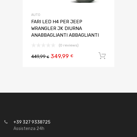
AUTO
FARI LED H4 PER JEEP
WRANGLER JK DIURNA
ANABBAGLIANTI ABBAGLIANTI
(0 reviews)
349,99
Aggiungi 
€
449,99
€
+39 327 9338725
Assistenza 24h