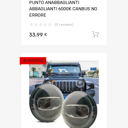
PUNTO ANABBAGLIANTI
ABBAGLIANTI 6000K CANBUS NO
ERRORE
(0 reviews)
33,99
Aggiungi 
€
IN OFFERTA!