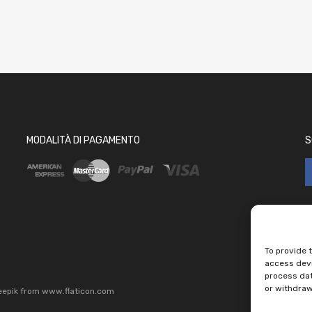
MODALITÀ DI PAGAMENTO
S
To provide 
access devi
process dat
or withdraw
eepik
from
www.flaticon.com