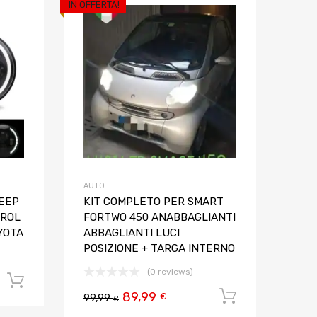
IN OFFERTA!
Aggiungi ai preferiti
Aggiungi ai pref
Aggiungi al confronto
Aggiungi al confron
AUTO
JEEP
KIT COMPLETO PER SMART
TROL
FORTWO 450 ANABBAGLIANTI
YOTA
ABBAGLIANTI LUCI
POSIZIONE + TARGA INTERNO
(0 reviews)
Aggiungi al carrello
89,99
Aggiungi al
€
99,99
€