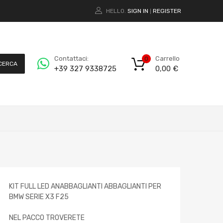
HELLO.
SIGN IN
REGISTER
|
Carrello
Contattaci:
0
CERCA
0,00
€
+39 327 9338725
KIT FULL LED ANABBAGLIANTI ABBAGLIANTI PER
BMW SERIE X3 F25
NEL PACCO TROVERETE