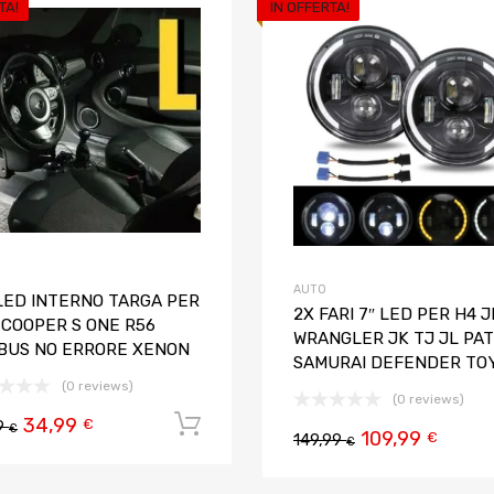
TA!
IN OFFERTA!
riti
Aggiungi ai preferiti
o
Aggiungi al confronto
AUTO
 LED INTERNO TARGA PER
2X FARI 7″ LED PER H4 
 COOPER S ONE R56
WRANGLER JK TJ JL PA
BUS NO ERRORE XENON
SAMURAI DEFENDER TO
(0 reviews)
(0 reviews)
34,99
Aggiungi al carrello
€
9
€
109,99
€
149,99
€
 carrello