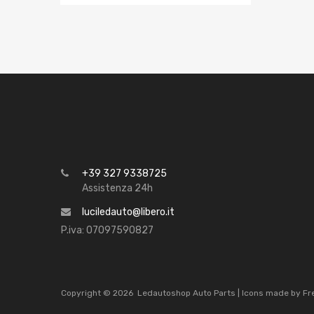
+39 327 9338725
Assistenza 24h
luciledauto@libero.it
P.iva: 07097590827
Copyright ©
2026
Ledautoshop Auto Parts | Icons made by
Fr