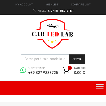
MY ACCOUNT
WISHLIST
COMPARE LIST
HELLO.
SIGN IN
REGISTER
|
CERCA
Carrello
Contattaci:
0
0,00
€
+39 327 9338725