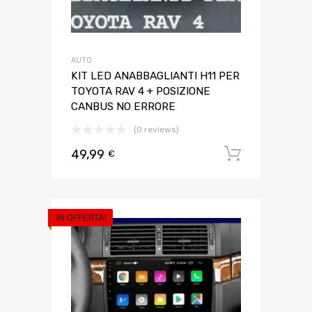
AUTO
KIT LED ANABBAGLIANTI H11 PER
TOYOTA RAV 4 + POSIZIONE
CANBUS NO ERRORE
(0 reviews)
49,99
Aggiungi 
€
IN OFFERTA!