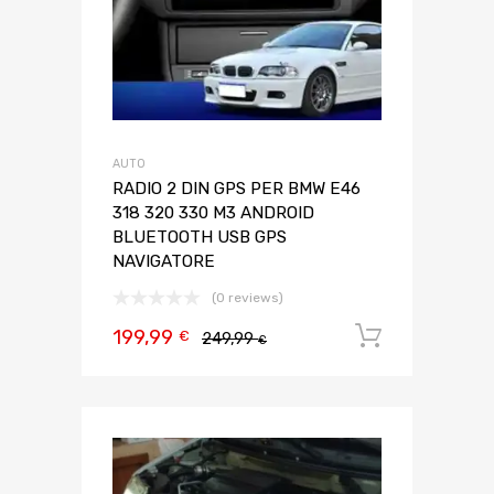
AUTO
RADIO 2 DIN GPS PER BMW E46
318 320 330 M3 ANDROID
BLUETOOTH USB GPS
NAVIGATORE
(0 reviews)
199,99
Aggiungi 
€
249,99
€