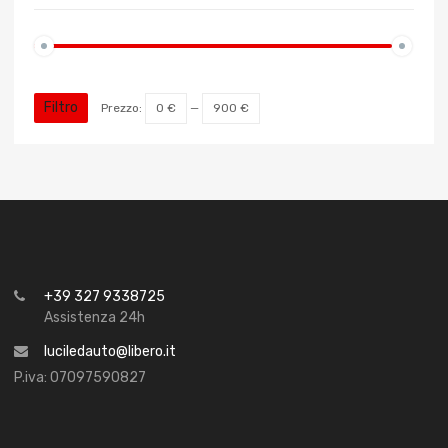
Filtro
Prezzo:
0 €
—
900 €
+39 327 9338725
Assistenza 24h
luciledauto@libero.it
P.iva: 07097590827