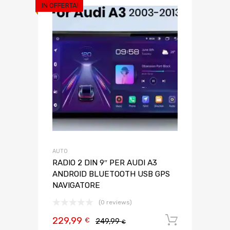
IN OFFERTA!
AUTO
RADIO 2 DIN 9″ PER AUDI A3
ANDROID BLUETOOTH USB GPS
NAVIGATORE
(0 reviews)
229,99
Aggiungi 
€
249,99
€