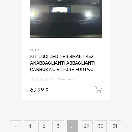
AUTO
KIT LUCI LED PER SMART 453
ANABBAGLIANTI ABBAGLIANTI
CANBUS NO ERRORE FORTWO
(0 reviews)
69,99
Aggiungi 
€
1
2
3
…
29
30
31