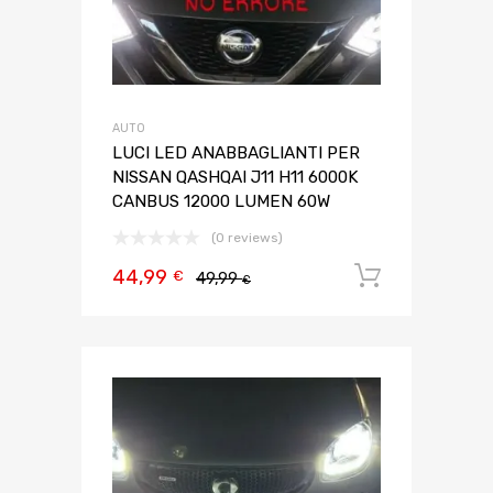
AUTO
LUCI LED ANABBAGLIANTI PER
NISSAN QASHQAI J11 H11 6000K
CANBUS 12000 LUMEN 60W
(0 reviews)
44,99
Aggiungi 
€
49,99
€