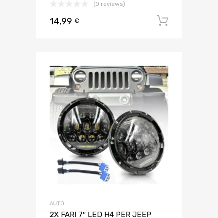
(0 reviews)
14,99
Aggiungi 
€
AUTO
2X FARI 7″ LED H4 PER JEEP