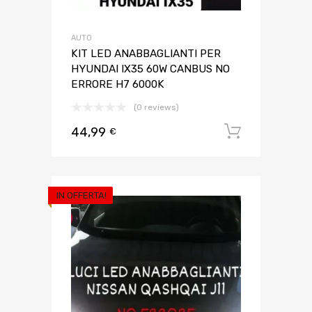
AUTO
KIT LED ANABBAGLIANTI PER
HYUNDAI IX35 60W CANBUS NO
ERRORE H7 6000K
(0 reviews)
44,99
Aggiungi 
€
IN OFFERTA!