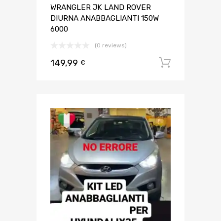
WRANGLER JK LAND ROVER
DIURNA ANABBAGLIANTI 150W
6000
(0 reviews)
149,99
Aggiungi 
€