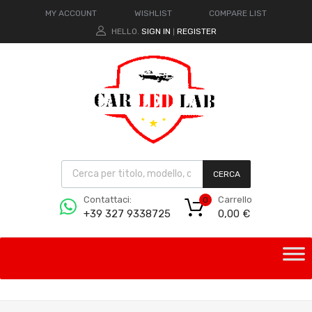
MY ACCOUNT
WISHLIST
COMPARE LIST
HELLO.
SIGN IN
REGISTER
|
CERCA
Carrello
Contattaci:
0
0,00
€
+39 327 9338725