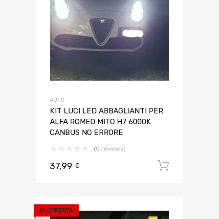
AUTO
KIT LUCI LED ABBAGLIANTI PER
ALFA ROMEO MITO H7 6000K
CANBUS NO ERRORE
(0 reviews)
37,99
Aggiungi 
€
IN OFFERTA!