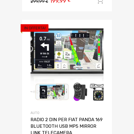
199,99
Aggiungi 
€
299,99
€
IN OFFERTA!
AUTO
RADIO 2 DIN PER FIAT PANDA 169
BLUETOOTH USB MP5 MIRROR
LINK TELECAMERA