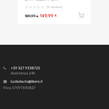
(0 reviews)
149,99
Aggiungi 
€
189,99
€
+39 327 9338725
Assistenza 24h
luciledauto@libero.it
P.iva: 07097590827