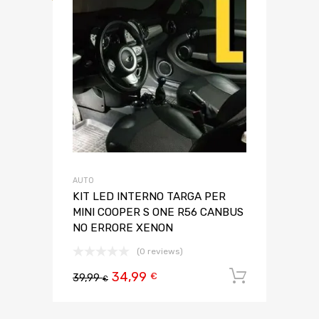
AUTO
KIT LED INTERNO TARGA PER
MINI COOPER S ONE R56 CANBUS
NO ERRORE XENON
(0 reviews)
34,99
Aggiungi 
€
39,99
€