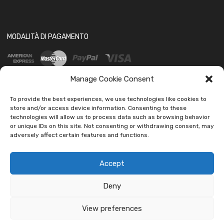
MODALITÀ DI PAGAMENTO
Manage Cookie Consent
To provide the best experiences, we use technologies like cookies to
store and/or access device information. Consenting to these
technologies will allow us to process data such as browsing behavior
SOCIAL
or unique IDs on this site. Not consenting or withdrawing consent, may
adversely affect certain features and functions.
Accept
Deny
Copyright ©
2026
Ledautoshop Auto Parts | Icons made by
Freepik
from
www.flaticon.com
View preferences
car led lab Tantissimi prodotti per auto e moto.
Ignora