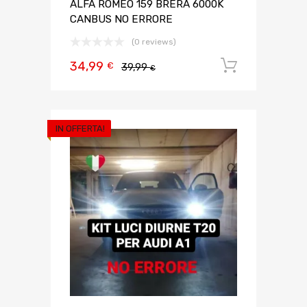
ALFA ROMEO 159 BRERA 6000K
CANBUS NO ERRORE
(0 reviews)
34,99
Aggiungi 
€
39,99
€
IN OFFERTA!