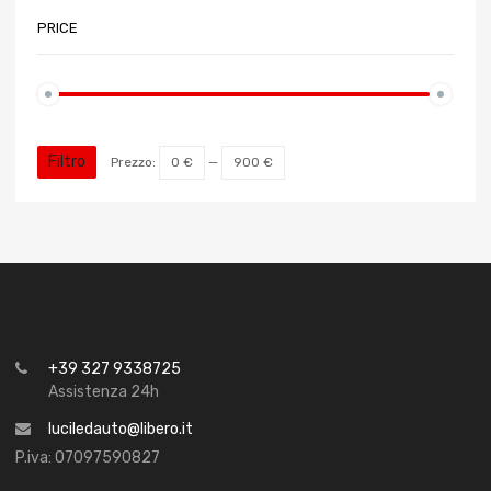
PRICE
Filtro
Prezzo:
0 €
—
900 €
+39 327 9338725
Assistenza 24h
luciledauto@libero.it
P.iva: 07097590827