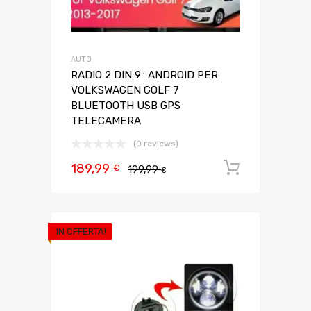
AUTO
RADIO 2 DIN 9″ ANDROID PER
VOLKSWAGEN GOLF 7
BLUETOOTH USB GPS
TELECAMERA
(0 reviews)
189,99
Aggiungi 
€
199,99
€
IN OFFERTA!