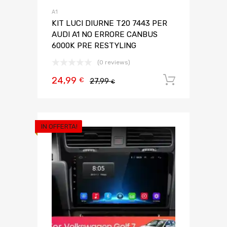
A1
KIT LUCI DIURNE T20 7443 PER
AUDI A1 NO ERRORE CANBUS
6000K PRE RESTYLING
(0 reviews)
24,99
Aggiungi 
€
27,99
€
IN OFFERTA!