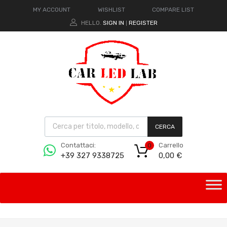
MY ACCOUNT
WISHLIST
COMPARE LIST
HELLO.
SIGN IN
REGISTER
|
CERCA
Carrello
Contattaci:
0
0,00
€
+39 327 9338725