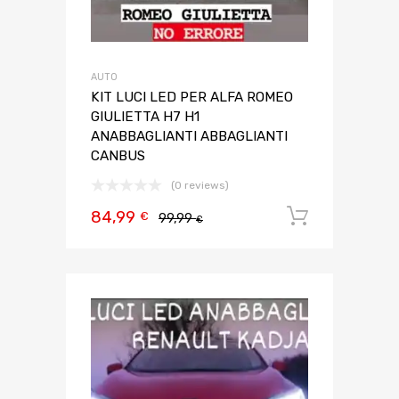
AUTO
KIT LUCI LED PER ALFA ROMEO
GIULIETTA H7 H1
ANABBAGLIANTI ABBAGLIANTI
CANBUS
(0 reviews)
84,99
Aggiungi 
€
99,99
€