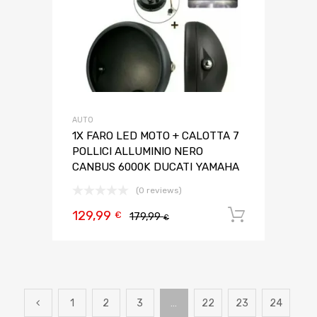
AUTO
1X FARO LED MOTO + CALOTTA 7
POLLICI ALLUMINIO NERO
CANBUS 6000K DUCATI YAMAHA
(0 reviews)
129,99
Aggiungi 
€
179,99
€
1
2
3
…
22
23
24