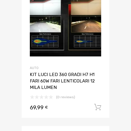
AUTO
KIT LUCI LED 360 GRADI H7 H1
FARI 60W FARI LENTICOLARI 12
MILA LUMEN
(0 reviews)
69,99
Aggiungi 
€