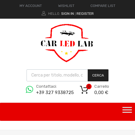
MY ACCOUNT
WISHLIST
COMPARE LIST
HELLO.
SIGN IN
REGISTER
|
CERCA
Carrello
Contattaci:
0
0,00
€
+39 327 9338725