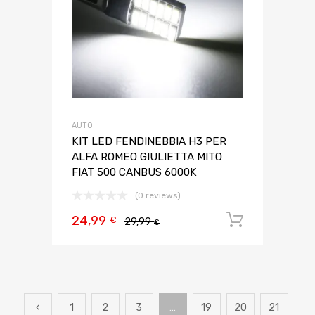
AUTO
KIT LED FENDINEBBIA H3 PER
ALFA ROMEO GIULIETTA MITO
FIAT 500 CANBUS 6000K
(0 reviews)
24,99
Aggiungi 
€
29,99
€
1
2
3
…
19
20
21