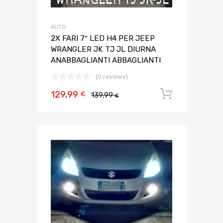
AUTO
2X FARI 7″ LED H4 PER JEEP
WRANGLER JK TJ JL DIURNA
ANABBAGLIANTI ABBAGLIANTI
(0 reviews)
129,99
Aggiungi 
€
139,99
€