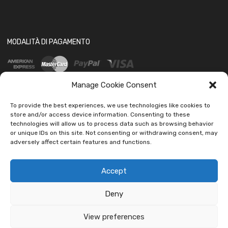
MODALITÀ DI PAGAMENTO
Manage Cookie Consent
To provide the best experiences, we use technologies like cookies to
store and/or access device information. Consenting to these
technologies will allow us to process data such as browsing behavior
SOCIAL
or unique IDs on this site. Not consenting or withdrawing consent, may
adversely affect certain features and functions.
Accept
Deny
Copyright ©
2026
Ledautoshop Auto Parts | Icons made by
Freepik
from
www.flaticon.com
View preferences
car led lab Tantissimi prodotti per auto e moto.
Ignora