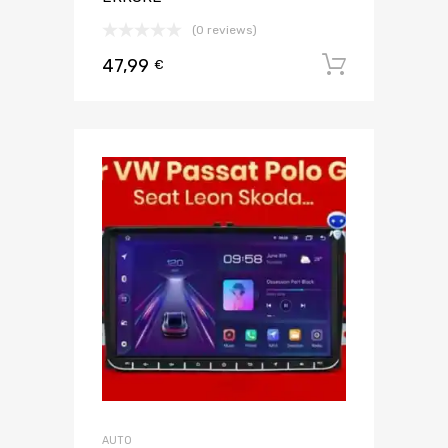
(0 reviews)
47,99
Aggiungi 
€
AUTO