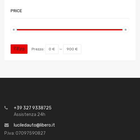
PRICE
Filtro
Prezzo:
0 €
—
900 €
+39 327 9338725
Assistenza 24h
luciledauto@libero.it
P.iva: 07097590827