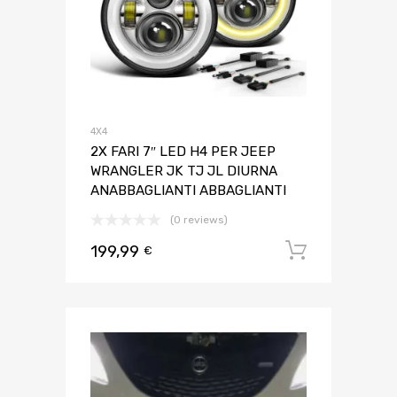
4X4
2X FARI 7″ LED H4 PER JEEP
WRANGLER JK TJ JL DIURNA
ANABBAGLIANTI ABBAGLIANTI
(0 reviews)
199,99
Aggiungi 
€