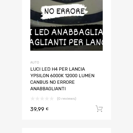
AUTO
LUCI LED H4 PER LANCIA
YPSILON 6000K 12000 LUMEN
CANBUS NO ERRORE
ANABBAGLIANTI
(0 reviews)
39,99
Aggiungi 
€