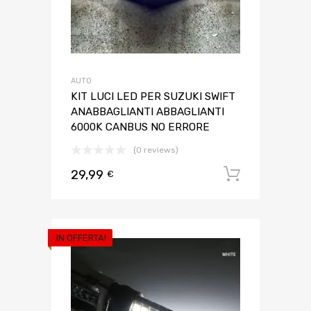
AUTO
KIT LUCI LED PER SUZUKI SWIFT
ANABBAGLIANTI ABBAGLIANTI
6000K CANBUS NO ERRORE
(0 reviews)
29,99
Aggiungi 
€
IN OFFERTA!