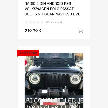
RADIO 2 DIN ANDROID PER
VOLKSWAGEN POLO PASSAT
GOLF 5 6 TIGUAN NAVI USB DVD
(0 reviews)
219,99
Aggiungi 
€
IN OFFERTA!